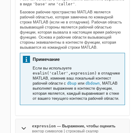
в виде
'base'
или
'caller'
.
Базовое рабочее пространство MATLAB является
рабочей областью, которая замечена по командной
строке MATLAB (если не в отладчике). Рабочая область
вызывающей стороны является рабочей областью
функции, которая вызвала в настоящее время рабочую
функцию. Основа и рабочие области вызывающей
стороны эквивалентны в контексте функции, которая
вызывается из командной строки MATLAB.
Примечание
Если вы используете
evalin('caller',expression)
в отладчике
MATLAB, изменив ваш локальный контекст
рабочей области с
dbup
или
dbdown
, MATLAB
выполняет выражение в контексте функции,
которая является, каждый выравнивает в стеке
от вашего текущего контекста рабочей области.
expression
—
Выражение, чтобы оценить
вектор символов
|
строковый скаляр