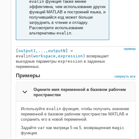
evalin
функция также менее
эффективна, чем использование других
функций MATLAB и построений языка, и
получившийся код может больше
затруднить в чтение и отладку.
Рассмотрите использование
альтернативы
evalin
.
пример
[
output1,...,outputN
] =
evalin(
workspace
,
expression
)
возвращает
выходные параметры
expression
в заданных
переменных.
Примеры
свернуть все
Оцените имя переменной в базовом рабочем
пространстве
Используйте
evalin
функция, чтобы получить значение
переменной в базовом рабочем пространстве MATLAB и
сохранить его в новой переменной.
Задайте
var
как матрица 5 на 5, возвращенная
magic
функция.