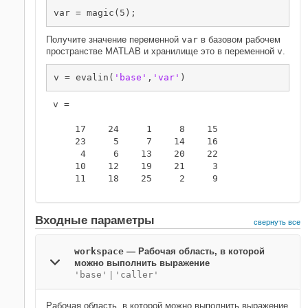
var = magic(5);
Получите значение переменной
var
в базовом рабочем
пространстве MATLAB и хранилище это в переменной
v
.
v = evalin(
'base'
,
'var'
)
v =

    17    24     1     8    15

    23     5     7    14    16

     4     6    13    20    22

    10    12    19    21     3

    11    18    25     2     9
Входные параметры
свернуть все
workspace
—
Рабочая область, в которой
можно выполнить выражение
'base'
|
'caller'
Рабочая область, в которой можно выполнить выражение