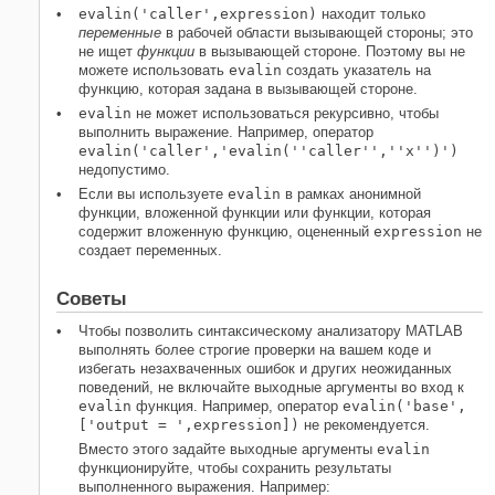
evalin('caller',expression)
находит только
переменные
в рабочей области вызывающей стороны; это
не ищет
функции
в вызывающей стороне. Поэтому вы не
можете использовать
evalin
создать указатель на
функцию, которая задана в вызывающей стороне.
evalin
не может использоваться рекурсивно, чтобы
выполнить выражение. Например, оператор
evalin('caller','evalin(''caller'',''x'')')
недопустимо.
Если вы используете
evalin
в рамках анонимной
функции, вложенной функции или функции, которая
содержит вложенную функцию, оцененный
expression
не
создает переменных.
Советы
Чтобы позволить синтаксическому анализатору MATLAB
выполнять более строгие проверки на вашем коде и
избегать незахваченных ошибок и других неожиданных
поведений, не включайте выходные аргументы во вход к
evalin
функция. Например, оператор
evalin('base',
['output = ',expression])
не рекомендуется.
Вместо этого задайте выходные аргументы
evalin
функционируйте, чтобы сохранить результаты
выполненного выражения. Например: