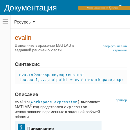
Документация
Переключатель
Ресурсы
навигационного
меню
вне
Домашняя страница документации
холста
evalin
переключатель
MATLAB
навигационного
Выполните выражение
MATLAB
в
свернуть все на
меню
заданной рабочей области
Программирование
странице
вне
Программные утилиты
холста
Синтаксис
evalin
НА ЭТОЙ СТРАНИЦЕ
evalin(workspace,expression)
[output1,...,outputN] = evalin(workspace,expres
Синтаксис
Описание
Описание
Примеры
пример
Входные параметры
evalin(
workspace
,
expression
)
выполняет
®
MATLAB
код представлен
expression
Выходные аргументы
использование переменных в заданной рабочей
Ограничения
области.
Советы
Смотрите также
Примечание