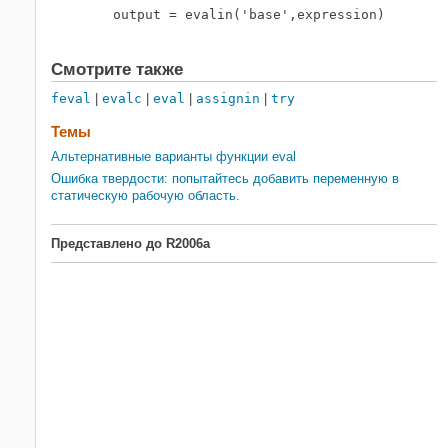
  output = evalin('base',expression)
Смотрите также
feval
|
evalc
|
eval
|
assignin
|
try
Темы
Альтернативные варианты функции eval
Ошибка твердости: попытайтесь добавить переменную в
статическую рабочую область.
Представлено до R2006a