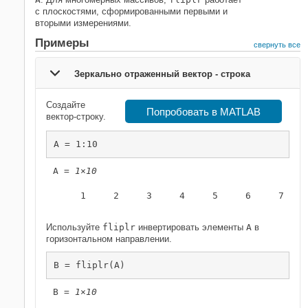
с плоскостями, сформированными первыми и
вторыми измерениями.
Примеры
свернуть все
Зеркально отраженный вектор - строка
Создайте
Попробовать в MATLAB
вектор-строку.
A = 1:10
A = 
1×10
     1     2     3     4     5     6     7     
Используйте
fliplr
инвертировать элементы
A
в
горизонтальном направлении.
B = fliplr(A)
B = 
1×10