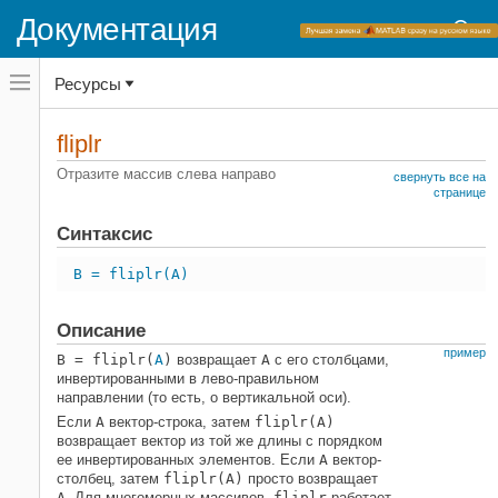
Документация
Переключатель
Ресурсы
навигационного
меню
вне
Домашняя страница документации
холста
fliplr
переключатель
MATLAB
навигационного
Отразите массив слева направо
свернуть все на
меню
Основы языка
странице
вне
Матрицы и массивы
холста
Синтаксис
fliplr
B = fliplr(A)
НА ЭТОЙ СТРАНИЦЕ
Синтаксис
Описание
Описание
пример
B = fliplr(
A
)
возвращает
A
с его столбцами,
Примеры
инвертированными в лево-правильном
Входные параметры
направлении (то есть, о вертикальной оси).
Советы
Если
A
вектор-строка, затем
fliplr(A)
Расширенные возможности
возвращает вектор из той же длины с порядком
ее инвертированных элементов. Если
A
вектор-
Смотрите также
столбец, затем
fliplr(A)
просто возвращает
A
. Для многомерных массивов,
fliplr
работает