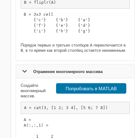
B = fliplr(A)
B = 
3x3 cell
    {'c'}    {'b'}    {'a'}

    {'f'}    {'e'}    {'d'}

    {'i'}    {'h'}    {'g'}

Порядок первых и третьих столбцов
A
переключается в
B
, в то время как второй столбец остается неизменным.
Отражение многомерного массива
Создайте
Попробовать в MATLAB
многомерный
массив.
A = cat(3, [1 2; 3 4], [5 6; 7 8])
A = 

A(:,:,1) =

     1     2
