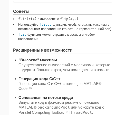
Советы
fliplr(A)
эквивалентно
flip(A,2)
.
Используйте
flipud
функция, чтобы отразить массивы в
вертикальном направлении (то есть, о горизонтальной оси).
flip
функция может отразить массивы в любом
направлении.
Расширенные возможности
"Высокие" массивы
Осуществление вычислений с массивами, которые
содержат больше строк, чем помещается в памяти.
Генерация кода C/C++
Генерация кода C и C++ с помощью MATLAB®
Coder™.
Основанная на потоке среда
Запустите код в фоновом режиме с помощью
MATLAB®
backgroundPool
или ускорьте код с
Parallel Computing Toolbox™
ThreadPool
.