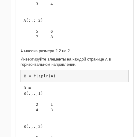
     3     4

A(:,:,2) =

     5     6

     7     8

A
массив размера 2 2 на 2.
Инвертируйте элементы на каждой странице
A
в
горизонтальном направлении.
B = fliplr(A)
B = 

B(:,:,1) =

     2     1

     4     3

B(:,:,2) =
