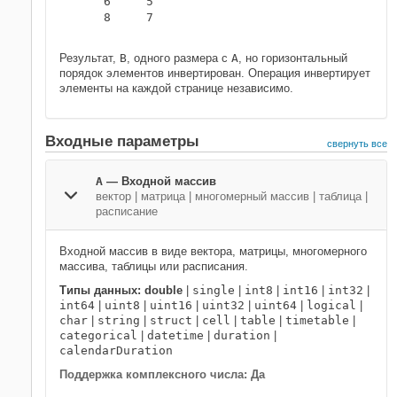
     6     5

     8     7

Результат,
B
, одного размера с
A
, но горизонтальный
порядок элементов инвертирован. Операция инвертирует
элементы на каждой странице независимо.
Входные параметры
свернуть все
A
—
Входной массив
вектор
|
матрица
|
многомерный массив
|
таблица
|
расписание
Входной массив в виде вектора, матрицы, многомерного
массива, таблицы или расписания.
Типы данных: double
|
single
|
int8
|
int16
|
int32
|
int64
|
uint8
|
uint16
|
uint32
|
uint64
|
logical
|
char
|
string
|
struct
|
cell
|
table
|
timetable
|
categorical
|
datetime
|
duration
|
calendarDuration
Поддержка комплексного числа: Да