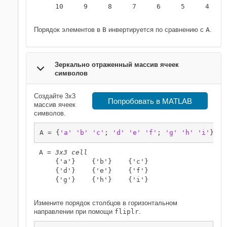
    10     9     8     7     6     5     4     
Порядок элементов в
B
инвертируется по сравнению с
A
.
Зеркально отраженный массив ячеек
символов
Создайте 3х3
Попробовать в MATLAB
массив ячеек
символов.
A = {
'a'
'b'
'c'
; 
'd'
'e'
'f'
; 
'g'
'h'
'i'
}
A = 
3x3 cell
    {'a'}    {'b'}    {'c'}

    {'d'}    {'e'}    {'f'}

    {'g'}    {'h'}    {'i'}

Измените порядок столбцов в горизонтальном
направлении при помощи
fliplr
.