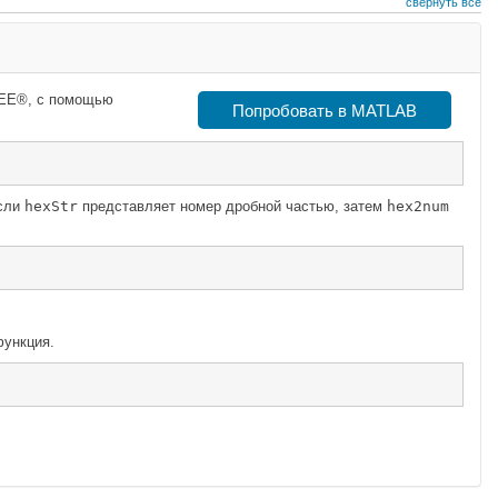
свернуть все
IEEE®, с помощью
Попробовать в MATLAB
сли
hexStr
представляет номер дробной частью, затем
hex2num
ункция.