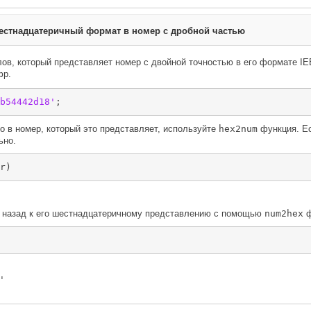
естнадцатеричный формат в номер с дробной частью
лов, который представляет номер с двойной точностью в его формате 
фр.
b54442d18'
;
о в номер, который это представляет, используйте
hex2num
функция. Е
ьно.
r)
назад к его шестнадцатеричному представлению с помощью
num2hex
ф