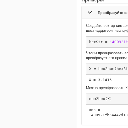
Преобразуйте ш
Создайте вектор симво
шестнадцатеричных ци
hexStr = 
'400921f
Чтобы преобразовать ег
преобразует его правил
X = hex2num(hexSt
Можно преобразовать
X
num2hex(X)
ans = 
