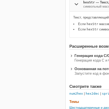
hexStr
—
Текст
символьный мас
Текст, представляющий
Если
hexStr
массив
Если
hexStr
символ
Расширенные возм
Генерация кода C/
Генерация кода C 
Основанная на пот
Запустите код в ф
Смотрите также
num2hex
|
hex2dec
|
spr
Темы
Шестнадцатеричные и дво