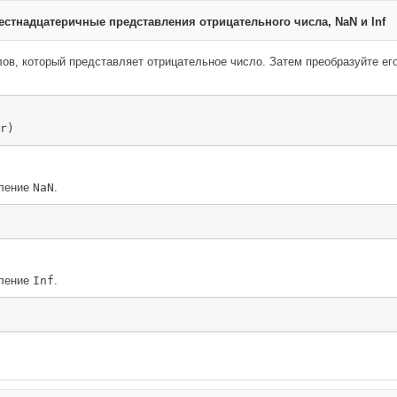
естнадцатеричные представления отрицательного числа, NaN и Inf
ов, который представляет отрицательное число. Затем преобразуйте его
r)
вление
NaN
.
вление
Inf
.