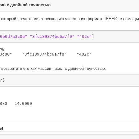
сив с двойной точностью
, который представляет несколько чисел в их формате IEEE®, с помощ
0b0d7a3c06"
"3fc189374bc6a7f0"
"402c"
]
ng
3c06"    "3fc189374bc6a7f0"    "402c"

 возвратите его как массив чисел с двойной точностью.
r)
370   14.0000

ры