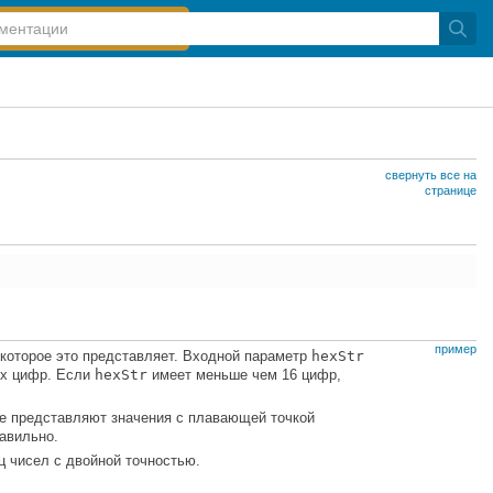
свернуть все на
странице
пример
 которое это представляет. Входной параметр
hexStr
х цифр. Если
hexStr
имеет меньше чем 16 цифр,
е представляют значения с плавающей точкой
авильно.
ц чисел с двойной точностью.