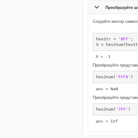
Преобразуйте ш
Создайте вектор символ
hexStr = 
'BFF'
;

X = hex2num(hexSt
Преобразуйте предста
hex2num(
'FFF8'
)
Преобразуйте предста
hex2num(
'7FF'
)