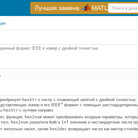
Справка
по
поиску
ции
теричный формат
IEEE
в номер с двойной точностью
)
реобразует
hexStr
к числу с плавающей запятой с двойной точностью,
®
редставляющих номер в его IEEE
формат с помощью шестнадцатеричны
ры
hexStr
с нулями направо.
ec
функция,
hex2num
может преобразовать входные параметры, которы
 того,
hex2num
указатели
NaN
и
Inf
значение и нестандартные числа пр
т несколько чисел, затем
hex2dec
возвращает числа как вектор-столбе