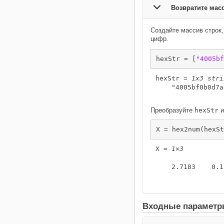
Возвратите мас
Создайте массив строк
цифр.
hexStr = [
"4005bf
hexStr = 
1x3 stri
    "4005bf0b0d7a
Преобразуйте
hexStr
и
X = hex2num(hexSt
X = 
1×3
    2.7183    0.1
Входные парамет