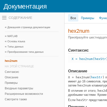
Документация
Переключатель
Все
Примеры
Функ
навигационного
меню
вне
Домашняя страница документации
холста
hex2num
переключатель
MATLAB
навигационного
Преобразуйте шестнадца
меню
Основы языка
вне
Типы данных
холста
Синтаксис
Преобразование типа данных
X = hex2num(hexStr
hex2num
НА ЭТОЙ СТРАНИЦЕ
Описание
Синтаксис
X
= hex2num(
hexStr
)
п
Описание
имеет до 16 символов, п
Примеры
затем
hex2num
клавиату
Входные параметры
В отличие от этого,
hex2d
Расширенные возможности
дробными частями. Кроме
Смотрите также
Если
hexStr
представляе
Примеры