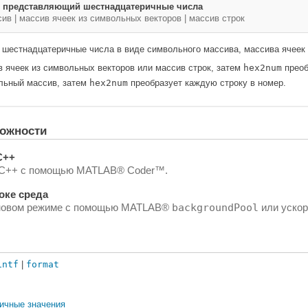
, представляющий шестнадцатеричные числа
сив
|
массив ячеек из символьных векторов
|
массив строк
 шестнадцатеричные числа в виде символьного массива, массива ячеек 
 ячеек из символьных векторов или массив строк, затем
hex2num
преоб
ьный массив, затем
hex2num
преобразует каждую строку в номер.
ожности
C++
и C++ с помощью MATLAB® Coder™.
оке среда
оновом режиме с помощью MATLAB®
backgroundPool
или ускор
intf
|
format
ичные значения