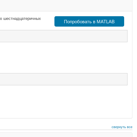
ью шестнадцатеричных
Попробовать в MATLAB
свернуть все