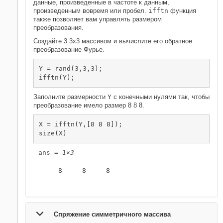
данные, произведенные в частоте к данным,
произведенным вовремя или пробел.
ifftn
функция
также позволяет вам управлять размером
преобразования.
Создайте 3 3х3 массивом и вычислите его обратное
преобразование Фурье.
Y = rand(3,3,3);

ifftn(Y);
Заполните размерности
Y
с конечными нулями так, чтобы
преобразование имело размер 8 8 8.
X = ifftn(Y,[8 8 8]);

size(X)
ans = 
1×3
     8     8     8

Спряжение симметричного массива