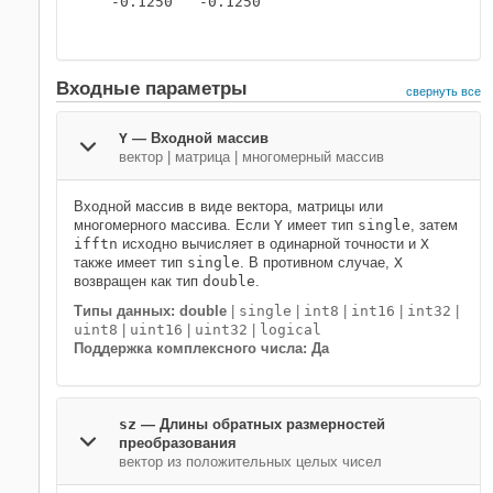
   -0.1250   -0.1250

Входные параметры
свернуть все
Y
—
Входной массив
вектор
|
матрица
|
многомерный массив
Входной массив в виде вектора, матрицы или
многомерного массива. Если
Y
имеет тип
single
, затем
ifftn
исходно вычисляет в одинарной точности и
X
также имеет тип
single
. В противном случае,
X
возвращен как тип
double
.
Типы данных: double
|
single
|
int8
|
int16
|
int32
|
uint8
|
uint16
|
uint32
|
logical
Поддержка комплексного числа: Да
sz
—
Длины обратных размерностей
преобразования
вектор из положительных целых чисел