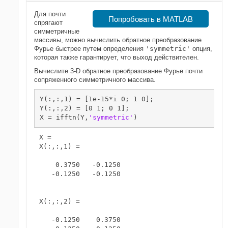
Для почти
Попробовать в MATLAB
спрягают
симметричные
массивы, можно вычислить обратное преобразование
Фурье быстрее путем определения
'symmetric'
опция,
которая также гарантирует, что выход действителен.
Вычислите 3-D обратное преобразование Фурье почти
сопряженного симметричного массива.
Y(:,:,1) = [1e-15*i 0; 1 0];

Y(:,:,2) = [0 1; 0 1];

X = ifftn(Y,
'symmetric'
)
X = 

X(:,:,1) =

    0.3750   -0.1250

   -0.1250   -0.1250

X(:,:,2) =

   -0.1250    0.3750
