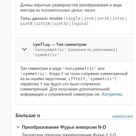
Длины обратных размерностей преобразования в виде
вектора из положительных целых чисел.
Типы данных: double
|
single
|
int8
|
int16
|
int32
|
uint8
|
uint16
|
uint32
|
logical
symflag
—
Тип симметрии
'nonsymmetric'
(значение по умолчанию) |
'symmetric'
Тип симметрии в виде
'nonsymmetric'
или
'symmetric'
. Когда
Y
не точно сопряжен симметричный
из-за ошибки округления,
ifftn(Y,'symmetric')
обработки
Y
как будто это было сопряжено
симметричный. Для получения дополнительной
информации о сопряженной симметрии см.
Алгоритмы
.
Больше о
свернуть все
Преобразование Фурье инверсии N-D
X
N
Дискретное обратное преобразование Фурье
-D