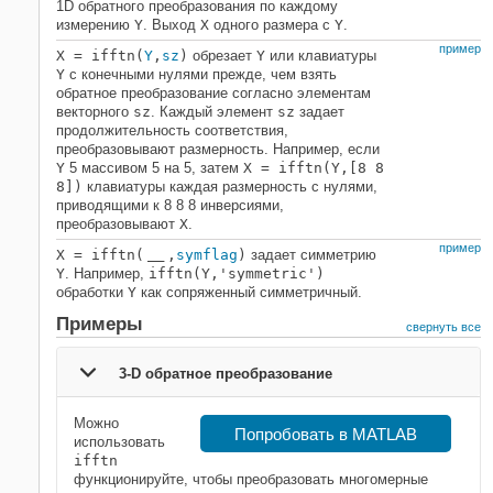
1D обратного преобразования по каждому
Смотрите также
измерению
Y
. Выход
X
одного размера с
Y
.
пример
X = ifftn(
Y
,
sz
)
обрезает
Y
или клавиатуры
Y
с конечными нулями прежде, чем взять
обратное преобразование согласно элементам
векторного
sz
. Каждый элемент
sz
задает
продолжительность соответствия,
преобразовывают размерность. Например, если
Y
5 массивом 5 на 5, затем
X = ifftn(Y,[8 8
8])
клавиатуры каждая размерность с нулями,
приводящими к 8 8 8 инверсиями,
преобразовывают
X
.
пример
X = ifftn(
,
symflag
)
задает симметрию
___
Y
. Например,
ifftn(Y,'symmetric')
обработки
Y
как сопряженный симметричный.
Примеры
свернуть все
3-D обратное преобразование
Можно
Попробовать в MATLAB
использовать
ifftn
функционируйте, чтобы преобразовать многомерные