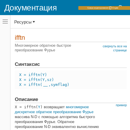
Документация
Переключатель
Ресурсы
навигационного
меню
вне
Домашняя страница документации
холста
ifftn
переключатель
MATLAB
навигационного
Многомерное обратное быстрое
свернуть все на
меню
преобразование Фурье
Математика
странице
вне
Фурье-анализ и фильтрация посредством
холста
Фурье-преобразования
Синтаксис
ifftn
X = ifftn(Y)
НА ЭТОЙ СТРАНИЦЕ
X = ifftn(Y,sz)
X = ifftn(
,symflag)
Синтаксис
___
Описание
Описание
Примеры
пример
Входные параметры
X = ifftn(
Y
)
возвращает
многомерное
дискретное обратное преобразование Фурье
Больше о
массива N-D с помощью алгоритма быстрого
Алгоритмы
преобразования Фурье. Обратное
Расширенные возможности
преобразование N-D эквивалентно вычислению