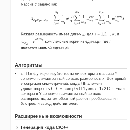
Y
массив
задано как
m
m
m
1
2
N



1
1
1
p
j
p
j
p
j
X
=
ω
1
1
ω
2
2
...
ω
N
N
Y
p
,
p
,
...
,
p
j
,
j
m
m
m
m
m
m
1
2
N
1
1
2
N
j
=
1
1
j
=
1
2
j
=
1
N
1
2
N
k
N
Каждая размерность имеет длину
для
= 1,2...,
, и
mk
2
π
i
m
/
k
ω
=
e
i
комплексные корни из единицы, где
m
k
является мнимой единицей.
Алгоритмы
ifftn
функционируйте тесты ли векторы в массиве
Y
сопряжен симметричный во всех размерностях. Векторный
i
v
сопряжен симметричный, когда
th элемент
удовлетворяет
v(i) = conj(v([1,end:-1:2]))
. Если
векторы в
Y
сопряжен симметричный во всех
размерностях, затем обратный расчет преобразования
быстрее, и выход действителен.
Расширенные возможности
Генерация кода C/C++