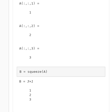
A(:,:,1) =

     1

A(:,:,2) =

     2

A(:,:,3) =

     3

B = squeeze(A)
B = 
3×1
     1

     2

     3
