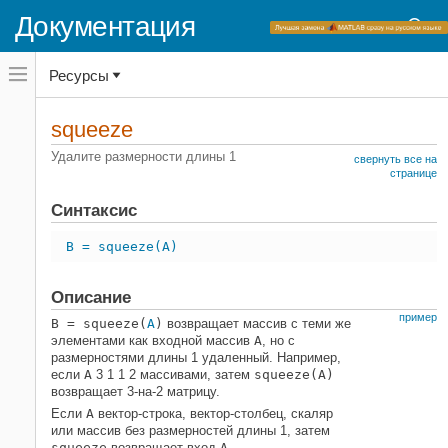
Документация
Переключатель
Ресурсы
навигационного
меню
вне
Домашняя страница документации
холста
squeeze
переключатель
MATLAB
навигационного
Удалите размерности длины 1
свернуть все на
меню
Основы языка
странице
вне
Матрицы и массивы
холста
Синтаксис
squeeze
B = squeeze(A)
НА ЭТОЙ СТРАНИЦЕ
Синтаксис
Описание
Описание
пример
B = squeeze(
A
)
возвращает массив с теми же
Примеры
элементами как входной массив
A
, но с
Входные параметры
размерностями длины 1 удаленный. Например,
Расширенные возможности
если
A
3 1 1 2 массивами, затем
squeeze(A)
возвращает 3-на-2 матрицу.
Смотрите также
Если
A
вектор-строка, вектор-столбец, скаляр
или массив без размерностей длины 1, затем
squeeze
возвращает вход
A
.