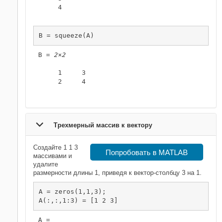
     4

B = squeeze(A)
B = 
2×2
     1     3

     2     4

Трехмерный массив к вектору
Создайте 1 1 3
Попробовать в MATLAB
массивами и
удалите
размерности длины 1, приведя к вектор-столбцу 3 на 1.
A = zeros(1,1,3);

A(:,:,1:3) = [1 2 3]
A = 
