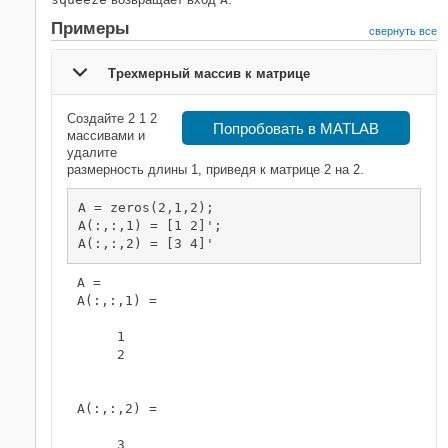
Примеры
свернуть все
Трехмерный массив к матрице
Создайте 2 1 2
Попробовать в MATLAB
массивами и
удалите
размерность длины 1, приведя к матрице 2 на 2.
A = zeros(2,1,2);

A(:,:,1) = [1 2]';

A(:,:,2) = [3 4]'
A = 

A(:,:,1) =

     1

     2

A(:,:,2) =

     3
