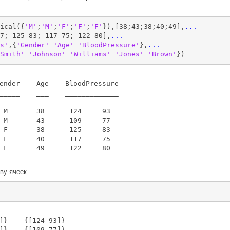
ical({
'M'
;
'M'
;
'F'
;
'F'
;
'F'
}),[38;43;38;40;49],
...
7; 125 83; 117 75; 122 80],
...
s'
,{
'Gender'
'Age'
'BloodPressure'
},
...
Smith'
'Johnson'
'Williams'
'Jones'
'Brown'
})
ender    Age    BloodPressure

_____    ___    _____________

 M       38      124     93  

 M       43      109     77  

 F       38      125     83  

 F       40      117     75  

 F       49      122     80  

ву ячеек.
]}    {[124 93]}

]}    {[109 77]}
