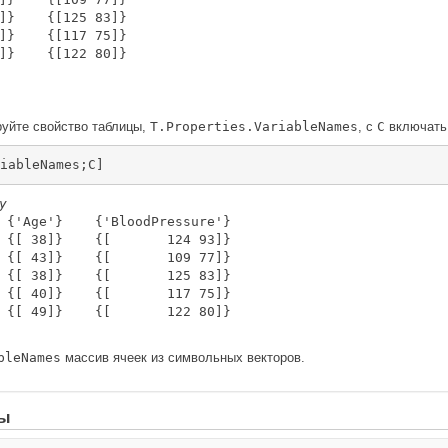
]}    {[125 83]}

]}    {[117 75]}

]}    {[122 80]}

руйте свойство таблицы,
T.Properties.VariableNames
, с
C
включать 
iableNames;C]
y
 {'Age'}    {'BloodPressure'}

 {[ 38]}    {[       124 93]}

 {[ 43]}    {[       109 77]}

 {[ 38]}    {[       125 83]}

 {[ 40]}    {[       117 75]}

 {[ 49]}    {[       122 80]}

bleNames
массив ячеек из символьных векторов.
ры