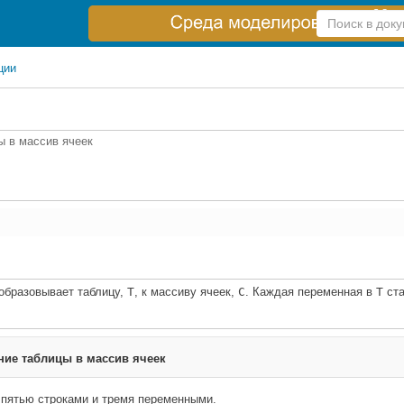
Справка
по
поиску
ции
ы в массив ячеек
образовывает таблицу,
T
, к массиву ячеек,
C
. Каждая переменная в
T
ста
ие таблицы в массив ячеек
с пятью строками и тремя переменными.