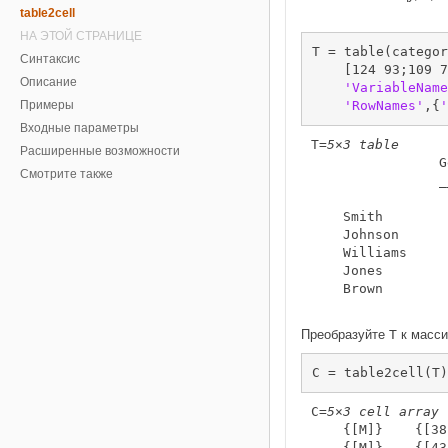
table2cell
НА ЭТОЙ СТРАНИЦЕ
T = table(categor
Синтаксис
    [124 93;109 7
Описание
'VariableName
Примеры
'RowNames'
,{
'
Входные параметры
T=
5×3 table
Расширенные возможности
                G
Смотрите также
                _
    Smith        
    Johnson      
    Williams     
    Jones        
    Brown        
Преобразуйте
T
к масси
C = table2cell(T)
C=
5×3 cell array
    {[M]}    {[38
    {[M]}    {[43