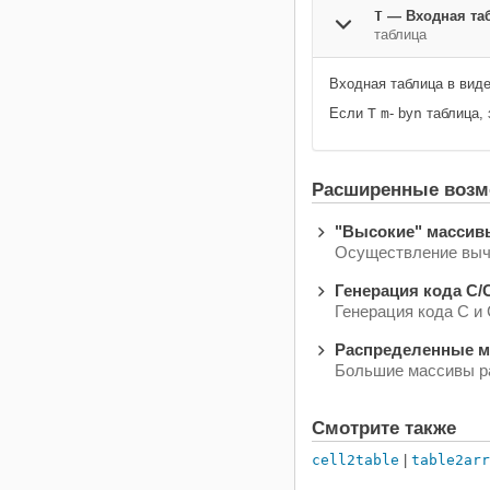
T
—
Входная та
таблица
Входная таблица в виде
Если
T
m
- by
n
таблица,
Расширенные возм
"Высокие" массив
Осуществление вычи
Генерация кода C/
Генерация кода C 
Распределенные 
Большие массивы ра
Смотрите также
cell2table
|
table2arr