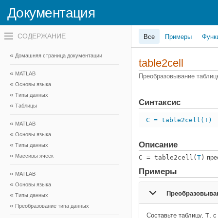
Документация
Переключатель
Все
Примеры
Функ
навигационного
меню
вне
Домашняя страница документации
холста
table2cell
переключатель
MATLAB
навигационного
Преобразовывание таблиц
меню
Основы языка
вне
Типы данных
холста
Синтаксис
Таблицы
C = table2cell(T)
MATLAB
Основы языка
Описание
Типы данных
Массивы ячеек
C = table2cell(
T
)
пре
Примеры
MATLAB
Основы языка
Преобразовыван
Типы данных
Преобразование типа данных
Составьте таблицу,
T
, 