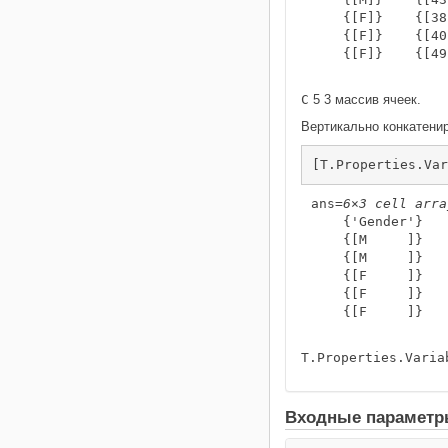
    {[F]}    {[38
    {[F]}    {[40
    {[F]}    {[49
C
5 3 массив ячеек.
Вертикально конкатени
[T.Properties.Var
ans=
6×3 cell arra
    {'Gender'}   
    {[M     ]}   
    {[M     ]}   
    {[F     ]}   
    {[F     ]}   
    {[F     ]}   
T.Properties.Varia
Входные парамет