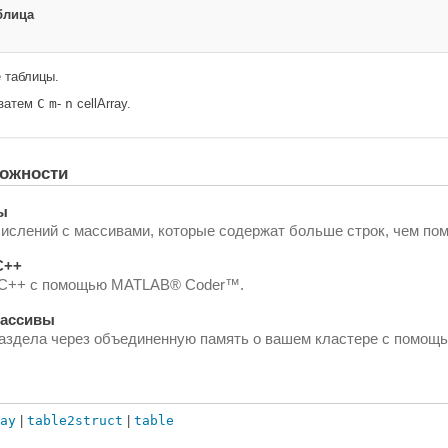
блица
 таблицы.
 затем
C
m
-
n
cellArray.
ожности
ы
слений с массивами, которые содержат больше строк, чем пом
C++
и C++ с помощью MATLAB® Coder™.
массивы
здела через объединенную память о вашем кластере с помощью 
ay
|
table2struct
|
table