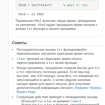
tEnd = toc(tStart)      
% pair 2: toc
Переменная
tMul
включает общее время, проведенное
на умножении.
tEnd
задает прошедшее время начиная с
вызова
tic
функция в начале программы.
Советы
Последовательные вызовы
tic
функционируйте
перезаписывают внутренне записанное время начала.
clear
функция не сбрасывает время начала,
зарегистрированное a
tic
вызов функции.
Иногда программы, запущенные слишком быстро для
tic
и
toc
обеспечить полезные данные. Если ваш код
быстрее, чем 1/10 секунда, полагайте, что измерение его
запускающийся в цикле, и затем среднем значении
находит время для одного запуска. Для получения
дополнительной информации смотрите
, Измеряют Уровень
Вашего Кода
.
Следующие действия приводят к неожиданному выходу:
Используя
tic
и
toc
ко времени
timeit
Используя
tic
и
toc
в функции, синхронизированной