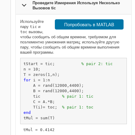
Проведите Измерения Используя Несколько
Вызовов tic
Используйте
Попробовать в MATLAB
пару
tic
и
toc
вызовы,
чтобы сообщить об общем времени, требуемом для
поэлементно умножения матриц; используйте другую
пару, чтобы сообщить об общем времени выполнения
вашей программы.
tStart = tic;           
% pair 2: tic
n = 10;

for
 i = 1:n

    A = rand(12000,4400);

    B = rand(12000,4400);

    tic         
% pair 1: tic
    C = A.*B;

    T(i)= toc;  
% pair 1: toc
end
tMul = sum(T)