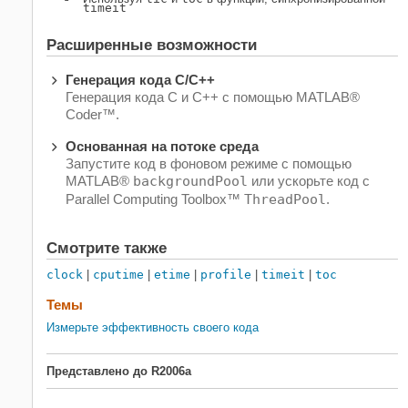
timeit
Расширенные возможности
Генерация кода C/C++
Генерация кода C и C++ с помощью MATLAB®
Coder™.
Основанная на потоке среда
Запустите код в фоновом режиме с помощью
MATLAB®
backgroundPool
или ускорьте код с
Parallel Computing Toolbox™
ThreadPool
.
Смотрите также
clock
|
cputime
|
etime
|
profile
|
timeit
|
toc
Темы
Измерьте эффективность своего кода
Представлено до R2006a