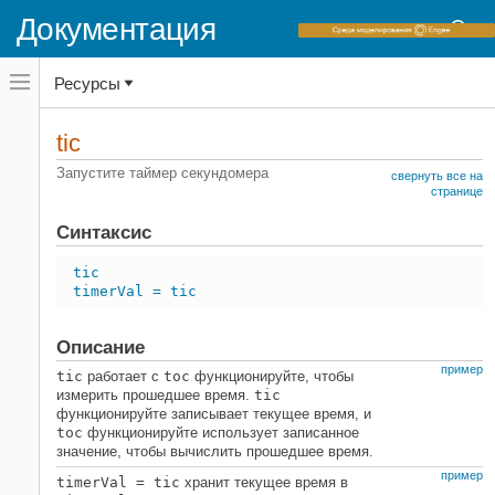
Документация
Переключатель
Ресурсы
навигационного
меню
вне
Домашняя страница документации
холста
tic
переключатель
MATLAB
навигационного
Запустите таймер секундомера
свернуть все на
меню
Инструменты разработки программного
странице
вне
обеспечения
холста
Синтаксис
Производительность и память
tic
tic
timerVal = tic
НА ЭТОЙ СТРАНИЦЕ
Синтаксис
Описание
Описание
пример
tic
работает с
toc
функционируйте, чтобы
Примеры
измерить прошедшее время.
tic
Советы
функционируйте записывает текущее время, и
Расширенные возможности
toc
функционируйте использует записанное
значение, чтобы вычислить прошедшее время.
Смотрите также
пример
timerVal = tic
хранит текущее время в