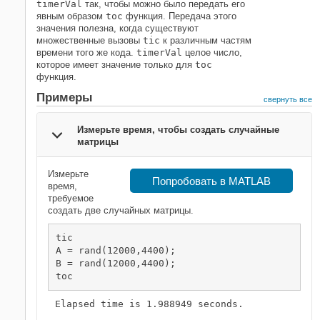
timerVal
так, чтобы можно было передать его
явным образом
toc
функция. Передача этого
значения полезна, когда существуют
множественные вызовы
tic
к различным частям
времени того же кода.
timerVal
целое число,
которое имеет значение только для
toc
функция.
Примеры
свернуть все
Измерьте время, чтобы создать случайные
матрицы
Измерьте
Попробовать в MATLAB
время,
требуемое
создать две случайных матрицы.
tic

A = rand(12000,4400);

B = rand(12000,4400);

toc