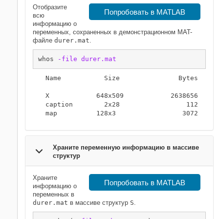
Отобразите
Попробовать в MATLAB
всю
информацию о
переменных, сохраненных в демонстрационном MAT-
файле
durer.mat
.
whos 
-file
durer.mat
  Name           Size               Bytes  Clas
  X            648x509            2638656  doub
  caption        2x28                 112  char
Храните переменную информацию в массиве
структур
Храните
Попробовать в MATLAB
информацию о
переменных в
durer.mat
в массиве структур
S
.