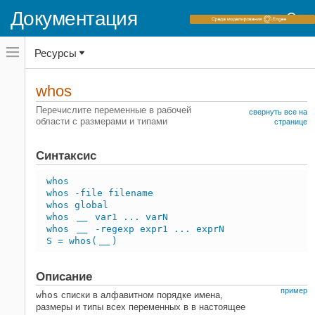
Документация
Переключатель
Ресурсы
навигационного
меню
вне
Домашняя страница документации
холста
whos
переключатель
MATLAB
навигационного
Перечислите переменные в рабочей
свернуть все на
меню
области с размерами и типами
Основы языка
странице
вне
Типы данных
холста
Идентификация типа данных
Синтаксис
MATLAB
whos
whos -file filename
Импорт и анализ данных
whos global
Импорт и экспорт данных
whos
var1 ... varN
___
Переменные рабочей области и MAT-
whos
-regexp expr1 ... exprN
___
файлы
S = whos(
)
___
whos
Описание
НА ЭТОЙ СТРАНИЦЕ
пример
whos
списки в алфавитном порядке имена,
Синтаксис
размеры и типы всех переменных в в настоящее
Описание