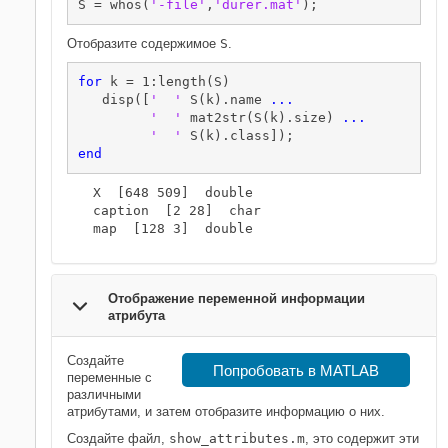
S = whos(
'-file'
,
'durer.mat'
);
Отобразите содержимое
S
.
for
 k = 1:length(S)

   disp([
'  '
 S(k).name 
...
'  '
 mat2str(S(k).size) 
...
'  '
end
  X  [648 509]  double

  caption  [2 28]  char

Отображение переменной информации
атрибута
Создайте
Попробовать в MATLAB
переменные с
различными
атрибутами, и затем отобразите информацию о них.
Создайте файл,
show_attributes.m
, это содержит эти