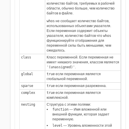
количество байтов, требуемых в рабочей
области, обычно больше, чем количество
байтов в файле.
whos
не сообщает количество байтов,
использованных объектами указателя.
Если переменная содержит объекты
указателя, количество байтов что
whos
функционируйте отображения для
переменной силы быть меньшими, чем
ожидалось.
class
Класс переменной. Если переменная не
имеет никакого значения, классом является
'(unassigned)'
.
global
true
если переменная является
глобальной переменной.
sparse
true
если переменная разреженна.
complex
true
если переменная является
комплексной.
nesting
Структура с этими полями:
function
— Имя вложенной или
внешней функции, которая задает
переменную.
level
— Уровень вложенности этой