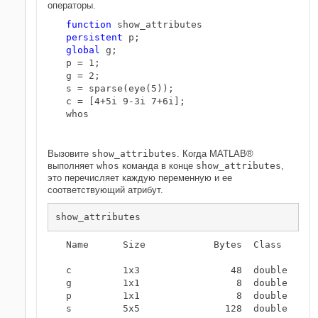
операторы.
function
persistent
global
 g;

p = 1;

g = 2;

s = sparse(eye(5));

c = [4+5i 9-3i 7+6i];

whos

Вызовите
show_attributes
. Когда MATLAB®
выполняет
whos
команда в конце
show_attributes
,
это перечисляет каждую переменную и ее
соответствующий атрибут.
  Name      Size            Bytes  Class     At
  c         1x3                48  double    co
  g         1x1                 8  double    gl
  p         1x1                 8  double    pe
  s         5x5               128  double    sp