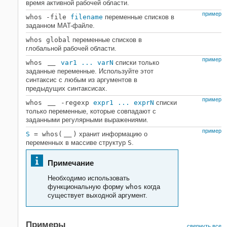
время активной рабочей области.
Примеры
пример
whos -file
filename
переменные списков в
Входные параметры
заданном MAT-файле.
Выходные аргументы
whos global
переменные списков в
Альтернативы
глобальной рабочей области.
Расширенные возможности
пример
whos
var1 ... varN
списки только
___
Смотрите также
заданные переменные. Используйте этот
синтаксис с любым из аргументов в
предыдущих синтаксисах.
пример
whos
-regexp
expr1 ... exprN
списки
___
только переменные, которые совпадают с
заданными регулярными выражениями.
пример
S
= whos(
)
хранит информацию о
___
переменных в массиве структур
S
.
Примечание
Необходимо использовать
функциональную форму
whos
когда
существует выходной аргумент.
Примеры
свернуть все