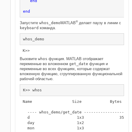
end
end
®
Запустите
whos_demo
MATLAB
делает паузу в линии с
keyboard
команда.
whos_demo
K>> 
Вызовите
whos
функция. MATLAB отображает
переменные во вложенном
get_date
функция и
переменные во всех функциях, которые содержат
вложенную функцию, сгруппированную функциональной
рабочей областью.
K>> whos
Name                 Size            Bytes  Cla
  ---- whos_demo/get_date ---------------------
  d                    1x3               354  c
  day                  1x2                 4  c
  mon                  1x3                 6  c