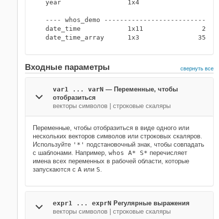
  year                 1x4                 8  c
  ---- whos_demo ------------------------------
  date_time            1x11               22  c
Входные параметры
свернуть все
var1 ... varN
—
Переменные, чтобы
отобразиться
векторы символов
|
строковые скаляры
Переменные, чтобы отобразиться в виде одного или
нескольких векторов символов или строковых скаляров.
Используйте
'*'
подстановочный знак, чтобы совпадать
с шаблонами. Например,
whos A* S*
перечисляет
имена всех переменных в рабочей области, которые
запускаются с
A
или
S
.
expr1 ... exprN
Регулярные выражения
векторы символов
|
строковые скаляры