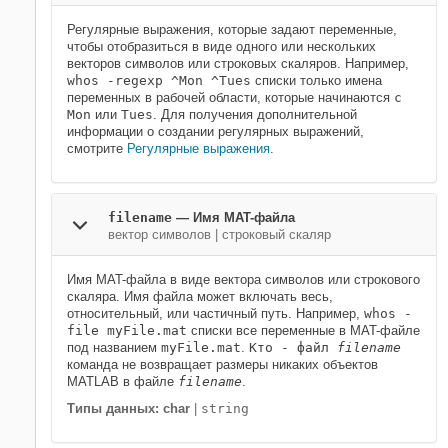
Регулярные выражения, которые задают переменные,
чтобы отобразиться в виде одного или нескольких
векторов символов или строковых скаляров. Например,
whos -regexp ^Mon ^Tues
списки только имена
переменных в рабочей области, которые начинаются
с
Mon
или
Tues
. Для получения дополнительной
информации о создании регулярных выражений,
смотрите
Регулярные выражения
.
filename
—
Имя MAT-файла
вектор символов
|
строковый скаляр
Имя MAT-файла в виде вектора символов или строкового
скаляра. Имя файла может включать весь,
относительный, или частичный путь. Например,
whos -
file myFile.mat
списки все переменные в MAT-файле
под названием
myFile.mat
.
Кто - файл
filename
команда не возвращает размеры никаких объектов
MATLAB в файле
filename
.
Типы данных: char
|
string