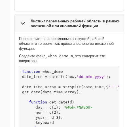
Листинг переменных рабочей области в рамках
вложенной или анонимной функции
Перечислите все переменные в текущей рабочей
области, в то время как приостановлено во вложенной
функции.
Создайте файл,
whos_demo.m
, это содержит эти
операторы.
function
 whos_demo

date_time = datestr(now,
'dd-mmm-yyyy'
);

date_time_array = strsplit(date_time,{
'-'
,
''
});
get_date(date_time_array);

function
 get_date(d)

      day = d{1};  
%#ok<*NASGU>
      mon = d{2}; 

      year = d{3}; 

      keyboard
