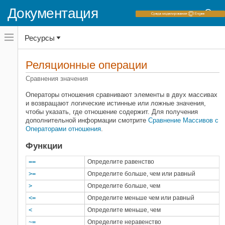
Документация
Переключатель
Ресурсы
навигационного
меню
вне
Домашняя страница документации
холста
Реляционные операции
MATLAB
переключатель
навигационного
Сравнения значения
Основы языка
меню
Операторы и элементарные операции
вне
Операторы отношения сравнивают элементы в двух массивах
холста
и возвращают логические истинные или ложные значения,
Категория
чтобы указать, где отношение содержит. Для получения
дополнительной информации смотрите
Сравнение Массивов с
Арифметические операции
Операторами отношения
.
Реляционные операции
Функции
Логические (булевы) операции
Операции присвоения
==
Определите равенство
Битовые операции
>=
Определите больше, чем или равный
>
Определите больше, чем
<=
Определите меньше чем или равный
<
Определите меньше, чем
~=
Определите неравенство