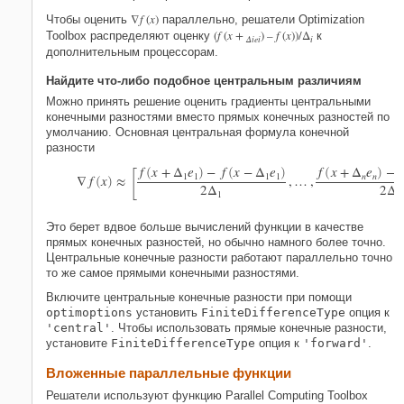
∇
f
(
x
)
Чтобы оценить
параллельно, решатели Optimization
(
f
(
x
+
) –
f
(
x
))/Δ
Toolbox распределяют оценку
к
Δie
i
i
дополнительным процессорам.
Найдите что-либо подобное центральным различиям
Можно принять решение оценить градиенты центральными
конечными разностями вместо прямых конечных разностей по
умолчанию. Основная центральная формула конечной
разности
[
f
x
+
Δ
e
−
f
x
−
Δ
e
f
x
+
Δ
e
−
(
)
(
)
(
)
1
1
1
1
n
n
∇
f
x
≈
,
…
,
(
)
2
Δ
2
Δ
1
n
Это берет вдвое больше вычислений функции в качестве
прямых конечных разностей, но обычно намного более точно.
Центральные конечные разности работают параллельно точно
то же самое прямыми конечными разностями.
Включите центральные конечные разности при помощи
optimoptions
установить
FiniteDifferenceType
опция к
'central'
. Чтобы использовать прямые конечные разности,
установите
FiniteDifferenceType
опция к
'forward'
.
Вложенные параллельные функции
Решатели используют функцию Parallel Computing Toolbox