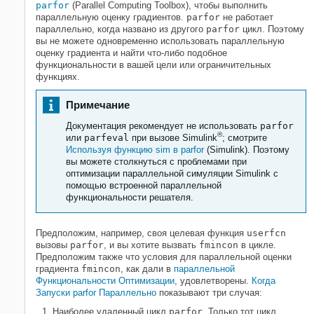
parfor
(Parallel Computing Toolbox)
, чтобы выполнить
параллельную оценку градиентов.
parfor
не работает
параллельно, когда названо из другого
parfor
цикл. Поэтому
вы не можете одновременно использовать параллельную
оценку градиента и найти что-либо подобное
функциональности в вашей цели или ограничительных
функциях.
Примечание
Документация рекомендует не использовать
parfor
®
или
parfeval
при вызове Simulink
; смотрите
Используя функцию sim в parfor
(Simulink)
. Поэтому
вы можете столкнуться с проблемами при
оптимизации параллельной симуляции Simulink с
помощью встроенной параллельной
функциональности решателя.
Предположим, например, своя целевая функция
userfcn
вызовы
parfor
, и вы хотите вызвать
fmincon
в цикле.
Предположим также что условия для параллельной оценки
градиента
fmincon
, как дали в
параллельной
Функциональности Оптимизации
, удовлетворены.
Когда
Запуски parfor Параллельно
показывают три случая:
Наиболее удаленный цикл
parfor
. Только тот цикл