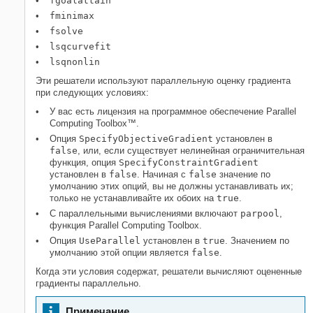
fgoalattain
Что такое параллельные
fminimax
вычисления в Optimization Toolbox?
fsolve
НА ЭТОЙ СТРАНИЦЕ
lsqcurvefit
Параллельная функциональность
lsqnonlin
оптимизации
Параллельная оценка градиентов
Эти решатели используют параллельную оценку градиента
при следующих условиях:
Вложенные параллельные функции
Смотрите также
У вас есть лицензия на программное обеспечение Parallel
Computing Toolbox™.
Опция
SpecifyObjectiveGradient
установлен в
false
, или, если существует нелинейная ограничительная
функция, опция
SpecifyConstraintGradient
установлен в
false
. Начиная с
false
значение по
умолчанию этих опций, вы не должны устанавливать их;
только не устанавливайте их обоих на
true
.
С параллельными вычислениями включают
parpool
,
функция Parallel Computing Toolbox.
Опция
UseParallel
установлен в
true
. Значением по
умолчанию этой опции является
false
.
Когда эти условия содержат, решатели вычисляют оцененные
градиенты параллельно.
Примечание