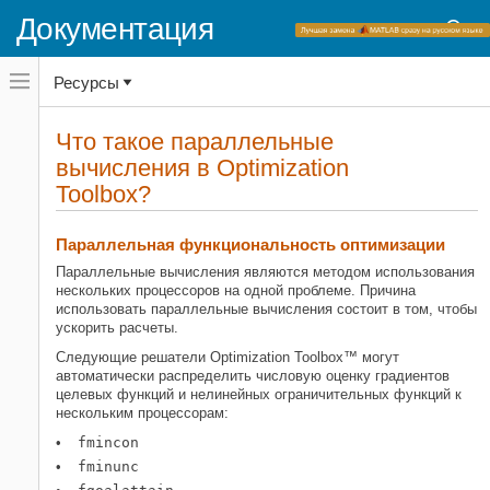
Документация
Переключатель
Ресурсы
навигационного
меню
вне
Домашняя страница документации
холста
Что такое параллельные
переключатель
вычисления в
Optimization
Optimization Toolbox
навигационного
меню
Toolbox
?
Установка оптимизации, основанной на
вне
проблеме
холста
Параллельная функциональность оптимизации
Optimization Toolbox
Параллельные вычисления являются методом использования
Настройка Задачи Оптимизации на
Основе Решателя
нескольких процессоров на одной проблеме. Причина
использовать параллельные вычисления состоит в том, чтобы
Параллельные вычисления
ускорить расчеты.
Optimization Toolbox
Следующие решатели Optimization Toolbox™ могут
автоматически распределить числовую оценку градиентов
Нелинейная оптимизация
целевых функций и нелинейных ограничительных функций к
Основанная на проблеме нелинейная
нескольким процессорам:
оптимизация
fmincon
fminunc