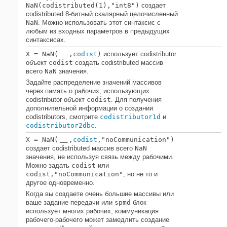
NaN(codistributed(1),"int8")
создает
codistributed 8-битный скалярный целочисленный
NaN
. Можно использовать этот синтаксис с
любым из входных параметров в предыдущих
синтаксисах.
X
= NaN(
,
codist
)
использует codistributor
___
объект
codist
создать codistributed массив
всего
NaN
значения.
Задайте распределение значений массивов
через память о рабочих, использующих
codistributor объект
codist
. Для получения
дополнительной информации о создании
codistributors, смотрите
codistributor1d
и
codistributor2dbc
.
X
= NaN(
,
codist
,"noCommunication")
___
создает codistributed массив всего
NaN
значения, не используя связь между рабочими.
Можно задать
codist
или
codist,"noCommunication"
, но не то и
другое одновременно.
Когда вы создаете очень большие массивы или
ваше задание передачи или
spmd
блок
использует многих рабочих, коммуникация
рабочего-рабочего может замедлить создание