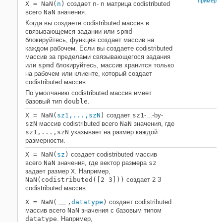
пример
X
= NaN(
n
)
создает
n
-
n
матрица codistributed
всего
NaN
значения.
Когда вы создаете codistributed массив в
связывающемся задании или
spmd
блокируйтесь, функция создает массив на
каждом рабочем. Если вы создаете codistributed
массив за пределами связывающегося задания
или
spmd
блокируйтесь, массив хранится только
на рабочем или клиенте, который создает
codistributed массив.
По умолчанию codistributed массив имеет
базовый тип
double
.
X
= NaN(
sz1,...,szN
)
создает
sz1
-...-by-
szN
массив codistributed всего
NaN
значения, где
sz1,...,szN
указывает на размер каждой
размерности.
X
= NaN(
sz
)
создает codistributed массив
всего
NaN
значения, где вектор размера
sz
задает размер
X
. Например,
NaN(codistributed([2 3]))
создает 2 3
codistributed массив.
X
= NaN(
,
datatype
)
создает codistributed
___
массив всего
NaN
значения с базовым типом
datatype
. Например,