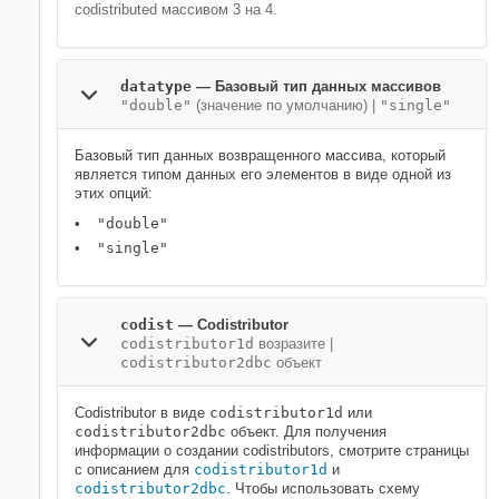
codistributed массивом 3 на 4.
datatype
—
Базовый тип данных массивов
"double"
(значение по умолчанию) |
"single"
Базовый тип данных возвращенного массива, который
является типом данных его элементов в виде одной из
этих опций:
"double"
"single"
codist
—
Codistributor
codistributor1d
возразите
|
codistributor2dbc
объект
Codistributor в виде
codistributor1d
или
codistributor2dbc
объект. Для получения
информации о создании codistributors, смотрите страницы
с описанием для
codistributor1d
и
codistributor2dbc
. Чтобы использовать схему