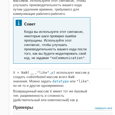
массивов. Используйте этот синтаксис, чтобы
улучшать производительность вашего кода
путем удаления времени, требуемого для
коммуникации рабочего-рабочего.
Совет
Когда вы используете этот синтаксис,
некоторые шаги проверки ошибок
пропущены. Используйте этот
синтаксис, чтобы улучшать
производительность вашего кода после
того, как вы будете моделировать свой
код, не задавая
"noCommunication"
.
X
= NaN(
,"like",
p
)
использует массив
p
___
создать codistributed массив всего
NaN
значения. Можно задать
datatype
или
"like"
,
но не то и другое одновременно.
Возвращенный массив
X
имеет тот же базовый
тип, разреженность и сложность
(действительный или комплексный) как
p
.
Примеры
свернуть все