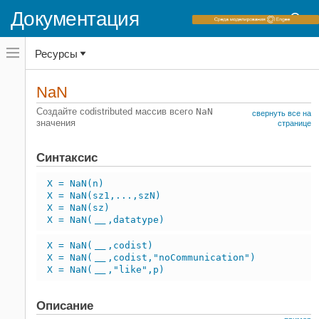
Документация
Переключатель
Ресурсы
навигационного
меню
вне
Домашняя страница документации
холста
NaN
переключатель
Parallel Computing Toolbox
навигационного
Создайте codistributed массив всего
NaN
свернуть все на
меню
значения
Обработка Больших данных
странице
вне
Распределенные массивы
холста
Синтаксис
NaN
НА ЭТОЙ СТРАНИЦЕ
X = NaN(n)
X = NaN(sz1,...,szN)
Синтаксис
X = NaN(sz)
Описание
X = NaN(
,datatype)
___
Примеры
X = NaN(
,codist)
Входные параметры
___
X = NaN(
,codist,"noCommunication")
___
Смотрите также
X = NaN(
,"like",p)
___
Описание