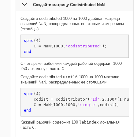
Создайте матрицу Codistributed NaN
Создайте codistributed 1000 на 1000 двойная матрица
значений NaN, распределенных ее вторым измерением
(столбцы).
spmd
(4)

    C = NaN(1000,
'codistributed'
end
С четырьмя рабочими каждый рабочий содержит 1000
250 локальную часть
C
.
Создайте codistributed
uint16
1000 на 1000
матрица
значений NaN, распределенных ее столбцами.
spmd
(4)

    codist = codistributor(
'1d'
,2,100*[1:numlab
    C = NaN(1000,1000,
'single'
end
Каждый рабочий содержит 100
labindex
локальная
часть
C
.