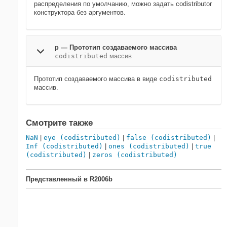
распределения по умолчанию, можно задать codistributor
конструктора без аргументов.
p
—
Прототип создаваемого массива
codistributed
массив
Прототип создаваемого массива в виде
codistributed
массив.
Смотрите также
NaN
|
eye (codistributed)
|
false (codistributed)
|
Inf (codistributed)
|
ones (codistributed)
|
true
(codistributed)
|
zeros (codistributed)
Представленный в R2006b