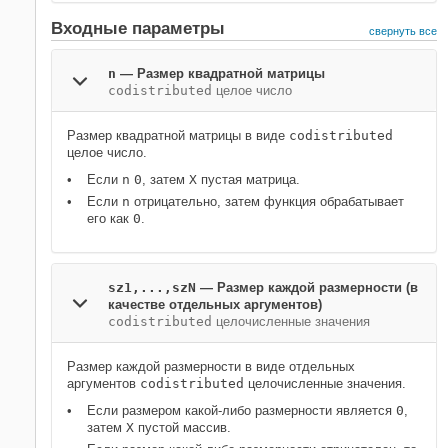
Входные параметры
свернуть все
n
—
Размер квадратной матрицы
codistributed
целое число
Размер квадратной матрицы в виде
codistributed
целое число.
Если
n
0
, затем
X
пустая матрица.
Если
n
отрицательно, затем функция обрабатывает
его как
0
.
sz1,...,szN
—
Размер каждой размерности (в
качестве отдельных аргументов)
codistributed
целочисленные значения
Размер каждой размерности в виде отдельных
аргументов
codistributed
целочисленные значения.
Если размером какой-либо размерности является
0
,
затем
X
пустой массив.