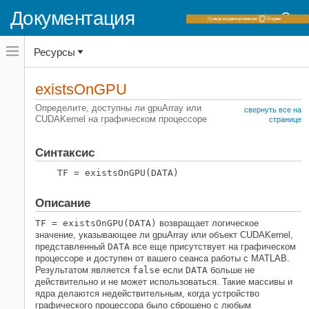
Документация
Переключатель
Ресурсы
навигационного
меню
вне
Домашняя страница документации
холста
existsOnGPU
переключатель
Parallel Computing Toolbox
навигационного
Определите, доступны ли gpuArray или
свернуть все на
меню
CUDAKernel на графическом процессоре
Вычисление графического процессора
странице
вне
Вычисление графического процессора в
холста
MATLAB
Синтаксис
existsOnGPU
TF = existsOnGPU(DATA)
НА ЭТОЙ СТРАНИЦЕ
Описание
Синтаксис
Описание
TF = existsOnGPU(DATA)
возвращает логическое
значение, указывающее ли gpuArray или объект CUDAKernel,
Примеры
представленный
DATA
все еще присутствует на графическом
Смотрите также
процессоре и доступен от вашего сеанса работы с MATLAB.
Результатом является
false
если
DATA
больше не
действительно и не может использоваться. Такие массивы и
ядра делаются недействительным, когда устройство
графического процессора было сброшено с любым