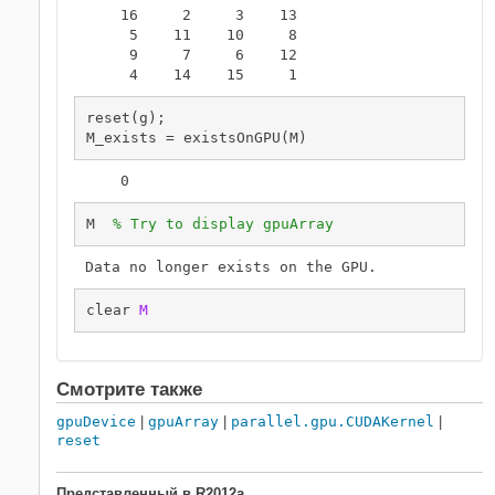
    16     2     3    13

     5    11    10     8

     9     7     6    12

reset(g);

    0
M  
% Try to display gpuArray
clear 
M
Смотрите также
gpuDevice
|
gpuArray
|
parallel.gpu.CUDAKernel
|
reset
Представленный в R2012a