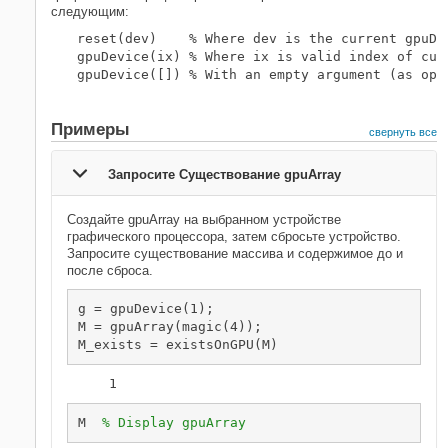
следующим:
reset(dev)    % Where dev is the current gpuDev
gpuDevice(ix) % Where ix is valid index of curr
gpuDevice([]) % With an empty argument (as opp
Примеры
свернуть все
Запросите Существование gpuArray
Создайте gpuArray на выбранном устройстве
графического процессора, затем сбросьте устройство.
Запросите существование массива и содержимое до и
после сброса.
g = gpuDevice(1);

M = gpuArray(magic(4));

M_exists = existsOnGPU(M)
    1
M  
% Display gpuArray