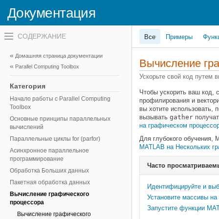
Документация
Переключатель
Все
Примеры
Функ
навигационного
меню
вне
Домашняя страница документации
холста
Вычисление гра
Parallel Computing Toolbox
переключатель
навигационного
Ускорьте свой код путем 
меню
Категория
вне
Чтобы ускорить ваш код, 
холста
Начало работы с Parallel Computing
профилирования и вектори
Toolbox
вы хотите использовать, 
вызывать
gather
получат
Основные принципы параллельных
на графическом процессо
вычислений
Для глубокого обучения,
Параллельные циклы for (parfor)
MATLAB на Нескольких гр
Асинхронное параллельное
программирование
Часто просматриваем
Обработка Больших данных
Пакетная обработка данных
Идентифицируйте и выб
Вычисление графического
Установите массивы на
процессора
Запустите функции MAT
Вычисление графического