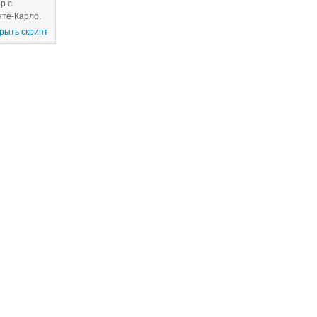
р с
те-Карло.
отической
рыть скрипт
 качестве
омплексные
нены