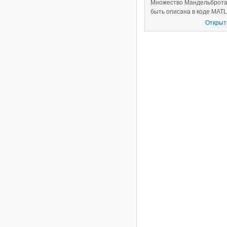
Множество Мандельброта
быть описана в коде MAT
Используя Parallel Comput
Открыт
Toolbox™ этот код затем
адаптируется, чтобы
использовать оборудован
графического процессора
способами: