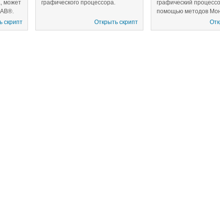
, может
графического процессора.
графический процессо
LAB®.
помощью методов Мон
ing
Три простых типа экз
ь скрипт
Открыть скрипт
Отк
опции используются в
примеров, но более к
ие
опции могут быть оце
 тремя
похожим способом.