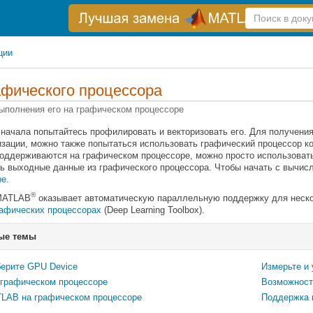
Справка
по
поиску
ции
фического процессора
выполнения его на графическом процессоре
сначала попытайтесь профилировать и векторизовать его. Для получен
зации, можно также попытаться использовать графический процессор к
поддерживаются на графическом процессоре, можно просто использова
ь выходные данные из графического процессора. Чтобы начать с вычис
ре
.
®
 MATLAB
оказывает автоматическую параллельную поддержку для неско
афических процессорах
(Deep Learning Toolbox)
.
ые темы
ерите GPU Device
Измерьте и
 графическом процессоре
Возможност
LAB на графическом процессоре
Поддержка 