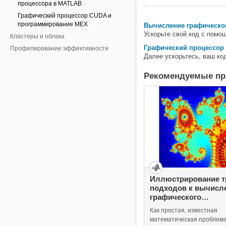
процессора в MATLAB
Графический процессор CUDA и
программирование MEX
Вычисление графическо
Ускорьте свой код с помо
Кластеры и облака
Графический процессор
Профилирование эффективности
Далее ускорьтесь, ваш к
Рекомендуемые п
Иллюстрирование т
подходов к вычисл
графического
процессора: множес
Как простая, известная
Мандельброта
математическая проблема