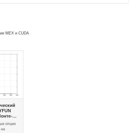
ание MEX и CUDA
ческий
AYFUN
онте-
вые опции
 на