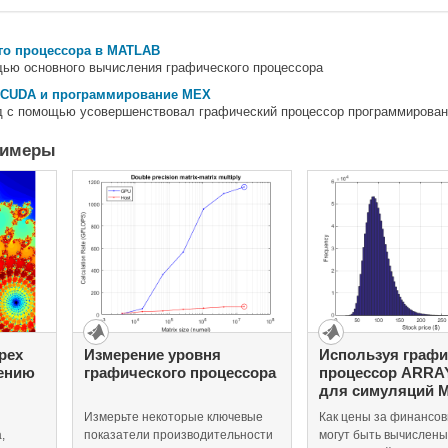
го процессора в MATLAB
щью основного вычисления графического процессора
 CUDA и программирование MEX
од с помощью усовершенствовал графический процессор программиров
римеры
рех
Измерение уровня
Используя графи
ению
графического процессора
процессор ARR
для симуляций М
тво
Карло
Измерьте некоторые ключевые
Как цены за финансо
,
показатели производительности
могут быть вычислены