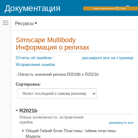
Документация
Переключатель
Ресурсы
навигационного
меню
вне
Домашняя страница документации
холста
Simscape Multibody
Информация о релизах
переключатель
Информация о релизах
навигационного
Simscape Multibody
меню
вне
Отчеты об ошибках
|
расширьте все на странице
Категория
холста
Исправления ошибок
|
Область значений релиза:
R2018b
к
R2021b
Текстовый фильтр
Сортировка:
Область значений релиза:
R2021b
Запуск
Окончание
Новые возможности, исправления
релиза
релиза
ошибок
развернуть все
Общий Гибкий Блок Пластины: гибкие пластины
Вопросы совместимости
Модели