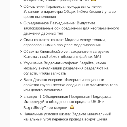
Обновления Параметра периода выполнения:
Установите параметры Общих Гибких блоков Луча во
время выполнения
Объединенное Разъединение: Выпустите
заблокированные оси соединений для неограниченного
движения двойных тел
Силы контакта: контакт Модели между телами,
спрессованными в процессе моделирования
Объекты KinematicsSolver: сохраните и загрузите
KinematicsSolver
объекты в файлах MAT
Улучшение Видеомагнитофона: Задайте, какую
мозаику визуализации разделения разделяют на
области, чтобы записать
Блок Датчика инерции: Измерьте инерционные
свойства группы жестко соединенных элементов тела
или целого механизма
smimport
Объединенная Предельная Поддержка:
Импортируйте объединенные пределы URDF и
RigidBodyTree
модели
Начальные условия шкива: Задайте минимальный
начальный угол переноса провода вокруг шкива