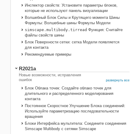
Несовместимости только
Инспектор свойств: Установите параметры блоков,
которые не используют панель визуализации
Волшебный Блок Силы и Крутящего момента Шины
Формулы: Волшебные шины Формулы Модели
simscape.multibody.tirread
Функция: Считайте
файлы свойств шины
Блок Поверхности сетки: сетка Модели появляется
для контакта
Рекомендуемые примеры
R2021a
Новые возможности, исправления
ошибок
развернуть все
Блок Облака точек: Создайте облако точек для
длительного и распределенного моделирования
контакта
Постоянное Скоростное Улучшение Блока соединений:
Используйте параметризацию последовательности
вращения
Блоки Интерфейса мультитела: Соедините соединения
Simscape Multibody с сетями Simscape