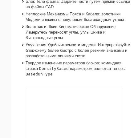
Блок Тела файла: Задайте части путем прямой ссылки
на файлы CAD
Неплоские Механизмы Пояса и Кабеля: золотники
Модели и шкивы с ненулевым быстроходным углом
Золотник и Шкив Кинематическое Обнаружение:
Измерьтесь переносят углы, углы шкива и
быстроходные углы
Улучшения Удобочитаемости модели: Интерпретируйте
блок-схему более быстро с более резкими значками и
разработанными линиями связи
Твердое изменение параметров блоков: командная
строка
DensityBased
параметром является теперь
BasedOnType