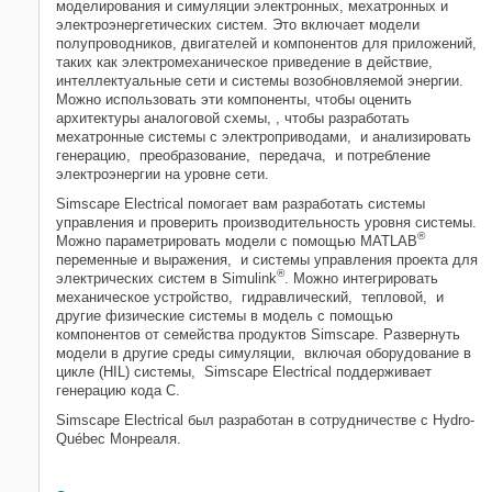
моделирования и симуляции электронных, мехатронных и
Симуляция и анализ
электроэнергетических систем. Это включает модели
полупроводников, двигателей и компонентов для приложений,
Симуляция в реальном времени
таких как электромеханическое приведение в действие,
Специализированные
интеллектуальные сети и системы возобновляемой энергии.
энергосистемы
Можно использовать эти компоненты, чтобы оценить
архитектуры аналоговой схемы, ​, чтобы разработать
мехатронные системы с электроприводами, ​ и анализировать
генерацию, ​ преобразование, ​ передача, ​ и потребление
электроэнергии на уровне сети.
Simscape Electrical
помогает вам разработать системы
управления и проверить производительность уровня системы.
®
Можно параметрировать модели с помощью MATLAB
переменные и выражения, ​ и системы управления проекта для
®
электрических систем в Simulink
. Можно интегрировать
механическое устройство, ​ гидравлический, ​ тепловой, ​ и
другие физические системы в модель с помощью
компонентов от семейства продуктов Simscape. Развернуть
модели в другие среды симуляции, ​ включая оборудование в
цикле (HIL) системы, ​
Simscape Electrical
поддерживает
генерацию кода C.
Simscape Electrical
был разработан в сотрудничестве с Hydro-
Québec Монреаля.