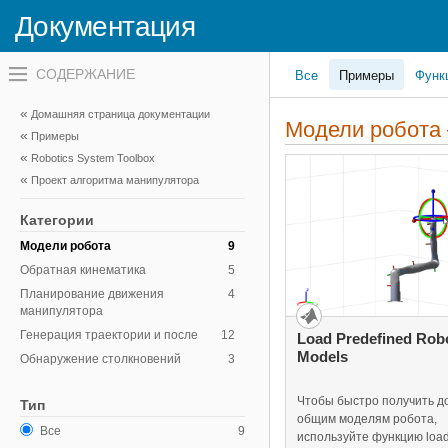
Документация
Переключатель
Все
Примеры
Функ
навигационного
меню
вне
Домашняя страница документации
холста
Модели робота
Примеры
переключатель
навигационного
Robotics System Toolbox
меню
Проект алгоритма манипулятора
вне
холста
Категории
Модели робота
9
Обратная кинематика
5
Планирование движения
4
манипулятора
Генерация траектории и после
12
Load Predefined Rob
Models
Обнаружение столкновений
3
Чтобы быстро получить до
Тип
общим моделям робота,
Все
9
используйте функцию load