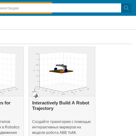
s for
Interactively Build A Robot
Trajectory
 типов
Создайте траекторию с помощью
 в Robotics
интерактивных маркеров на
 движения
модели робота ABB YuMi.