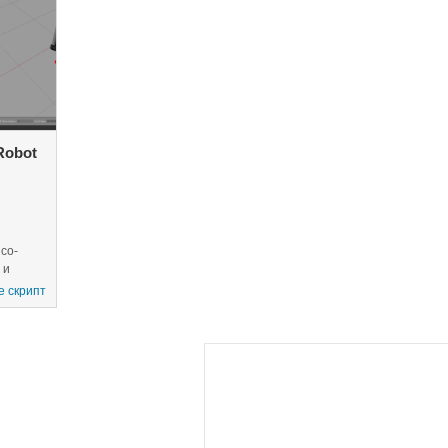
аемой
присоединяете их.
различных методов, и
та руки
Визуализируйте системы
geometricJacobian и 
координат робота и
объекта inverseDynam
взаимодействуйте с итоговой
rigidBodyTree модели 
моделью.
Robot
co-
 и
ет
e скрипт
ировать
рировать
равить
ции