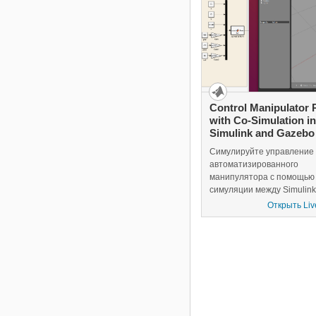
аппроксимированной жел
скорости конца инструмен
(EOAT).
Control Manipulator 
with Co-Simulation in
Simulink and Gazebo
Симулируйте управление
автоматизированного
манипулятора с помощью 
симуляции между Simulink
Gazebo. Пример использу
Открыть Liv
Simulink™, чтобы смодел
поведение робота, сгене
команды управления, отп
эти команды в Gazebo и
управлять темпом симуля
Gazebo.