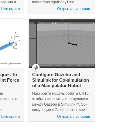
рования и
interactiveRigidBodyTree
ия,
отображения объекта модель
 Live скрипт
Открыть Live скрипт
траекторию
робота дерева твердого тела на
довать.
интерактивном рисунке. В этом
вных
примере показано, как
а. Первый
переместить различные части
ипы
робота, спроектируйте
пуляторы
траекторию и сохраните
аздел
настройки.
ии для
, и
зывает
 для
ории.
rques To
Configure Gazebo and
int Force
Simulink for Co-simulation
of a Manipulator Robot
ие
Настройте модель робота UR10,
ансировать
чтобы выполнить co-симуляцию
между Gazebo и Simulink™. Co-
ус
симуляция с Gazebo позволяет
ента конца
вам соединиться
 Live скрипт
Открыть Live скрипт
бы
непосредственно от Simulink до
нные
Gazebo и следующего симуляции
помощью
управления с помощью модели