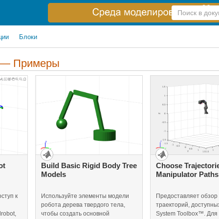
Справка
по
поиску
ции
Блоки
 — Примеры
ot
Build Basic Rigid Body Tree
Choose Trajectorie
Models
Manipulator Paths
ступ к
Используйте элементы модели
Предоставляет обзор
робота дерева твердого тела,
траекторий, доступных
robot,
чтобы создать основной
System Toolbox™. Для