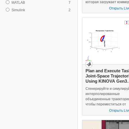
которая загружает комме
MATLAB
7
доступные модели робота
Открыть Liv
Simulink
2
Универсальный Robots™
cobot, Бостон гуманоид А
Dynamics™ и Генерал KI
манипулятора. Исследуйте
сгенерировать объедине
настройки и взаимодейств
моделями робота.
Plan and Execute Tas
Joint-Space Trajector
Using KINOVA Gen3
Manipulator
Сгенерируйте и симулиру
интерполированные
объединенные траектори
чтобы переместиться от
начальной буквы до жела
Открыть Liv
положения исполнительн
элемента конца. Синхрон
траекторий основана на