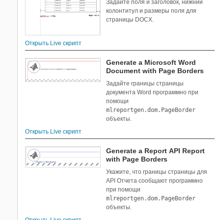
Задайте поля и заголовок, нижний
колонтитул и размеры поля для
страницы DOCX.
Открыть Live скрипт
Generate a Microsoft Word
Document with Page Borders
Задайте границы страницы
документа Word программно при
помощи
mlreportgen.dom.PageBorder
объекты.
Открыть Live скрипт
Generate a Report API Report
with Page Borders
Укажите, что границы страницы для
API Отчета сообщают программно
при помощи
mlreportgen.dom.PageBorder
объекты.