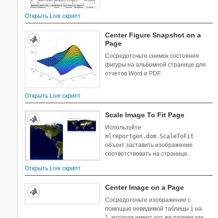
Открыть Live скрипт
Center Figure Snapshot on a
Page
Сосредоточьте снимок состояния
фигуры на альбомной странице для
отчетов Word и PDF.
Открыть Live скрипт
Scale Image To Fit Page
Используйте
mlreportgen.dom.ScaleToFit
объект заставить изображение
соответствовать на странице.
Открыть Live скрипт
Center Image on a Page
Сосредоточьте изображение с
помощью невидимой таблицы 1 на
1, которая имеет тот же размер как