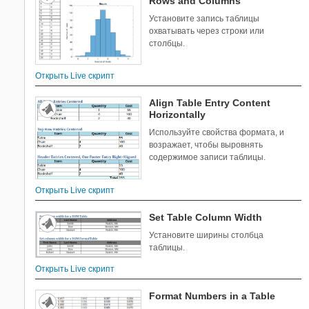
Rows and Columns
Установите запись таблицы
охватывать через строки или
столбцы.
Открыть Live скрипт
Align Table Entry Content
Horizontally
Используйте свойства формата, и
возражает, чтобы выровнять
содержимое записи таблицы.
Открыть Live скрипт
Set Table Column Width
Установите ширины столбца
таблицы.
Открыть Live скрипт
Format Numbers in a Table