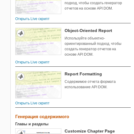
OPC Toolbox
подход, чтобы создать генератор
Optimization Toolbox
отчетов на основе API DOM.
Parallel Computing Toolbox
Открыть Live скрипт
Partial Differential Equation Toolbox
Phased Array System Toolbox
Object-Oriented Report
Powertrain Blockset
Используйте объектно-
ориентированный подход, чтобы
Predictive Maintenance Toolbox
создать генератор отчетов на
Radar Toolbox
основе API DOM.
Reinforcement Learning Toolbox
Открыть Live скрипт
RF Blockset
RF PCB Toolbox
Report Formatting
RF Toolbox
Содержимое отчета формата
использование API DOM.
Risk Management Toolbox
Robotics System Toolbox
Robust Control Toolbox
Открыть Live скрипт
ROS Toolbox
Генерация содержимого
Satellite Communications Toolbox
Sensor Fusion and Tracking Toolbox
Главы и разделы
SerDes Toolbox
Customize Chapter Page