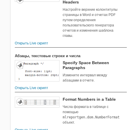
Headers
Signal Integrity Toolbox
Настройте верхние колонтитулы
Signal Processing Toolbox
страницы в Word и отчетах PDF
SimBiology
путем определения
SimEvents
пользовательского генератора
отчетов и изменения шаблона
Simscape
главы.
Simscape Driveline
Открыть Live скрипт
Simscape Electrical
Simscape Fluids
Абзацы, текстовые строки и числа
Simscape Multibody
Specify Space Between
Simulink 3D Animation
Paragraphs
Simulink Check
Измените интервал между
Simulink Compiler
абзацами в отчете.
Simulink Control Design
Открыть Live скрипт
Simulink Coverage
Format Numbers in a Table
Simulink Design Optimization
Числа формата в таблице с
Simulink Desktop Real-Time
помощью
Simulink PLC Coder
mlreportgen.dom.NumberFormat
Simulink Real-Time
объект.
Simulink Report Generator
Открыть Live скрипт