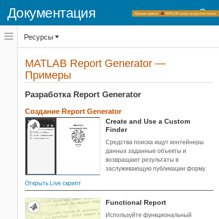
Global Optimization Toolbox
Документация
HDL Verifier
Image Acquisition Toolbox
Переключатель
Ресурсы
навигационного
Image Processing Toolbox
меню
Instrument Control Toolbox
вне
Домашняя страница документации
холста
MATLAB Report Generator —
Lidar Toolbox
Примеры
переключатель
Примеры
навигационного
LTE Toolbox
меню
Категории
Mapping Toolbox
вне
Разработка Report Generator
холста
MATLAB Report Generator
Разработка Report Generator
Создание Report Generator
37
Create and Use a Custom
Разработка генератора
2
Finder
представления
Примеры задачи MATLAB
Средства поиска ищут контейнеры
36
Report Generator
данных заданные объекты и
возвращают результаты в
Mixed-Signal Blockset
заслуживающую публикации форму.
Model Predictive Control Toolbox
Открыть Live скрипт
Model-Based Calibration Toolbox
Motor Control Blockset
Functional Report
Navigation Toolbox
Используйте функциональный