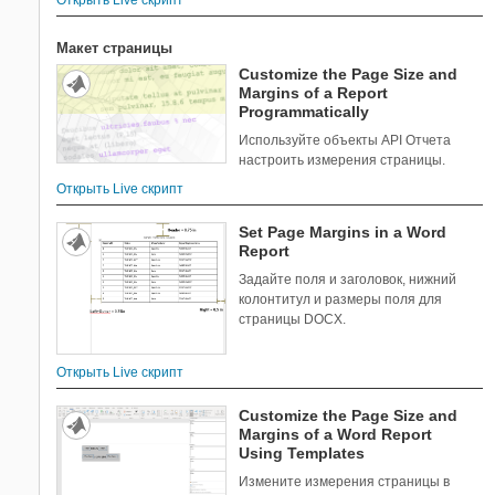
Simulink Requirements
Макет страницы
Simulink Test
Customize the Page Size and
SoC Blockset
Margins of a Report
Stateflow
Programmatically
Statistics and Machine Learning
Используйте объекты API Отчета
Toolbox
настроить измерения страницы.
Symbolic Math Toolbox
Открыть Live скрипт
System Composer
System Identification Toolbox
Set Page Margins in a Word
Report
Text Analytics Toolbox
Задайте поля и заголовок, нижний
UAV Toolbox
колонтитул и размеры поля для
Vehicle Network Toolbox
страницы DOCX.
Wavelet Toolbox
Wireless HDL Toolbox
Открыть Live скрипт
WLAN Toolbox
Customize the Page Size and
Margins of a Word Report
Using Templates
Измените измерения страницы в