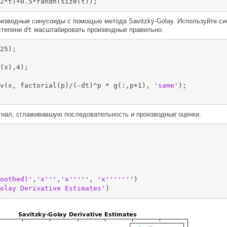
2*t)+0.5*randn(size(t));
оизводные синусоиды с помощью метода Savitzky-Golay. Используйте си
степени
dt
масштабировать производные правильно.
25);

v(x, factorial(p)/(-dt)^p * g(:,p+1), 
'same'
гнал, сглаживавшую последовательность и производные оценки.
oothed)'
,
'x'''
,
'x'''''
, 
'x'''''''
)

olay Derivative Estimates'
)