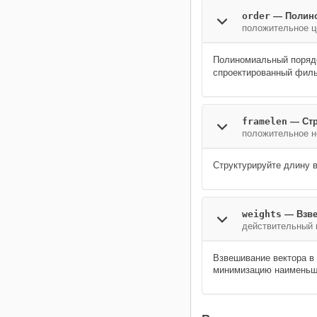
order
—
Полин
положительное ц
Полиномиальный порядо
спроектированный филь
framelen
—
Ст
положительное н
Структурируйте длину 
weights
—
Взв
действительный 
Взвешивание вектора в
минимизацию наименьш