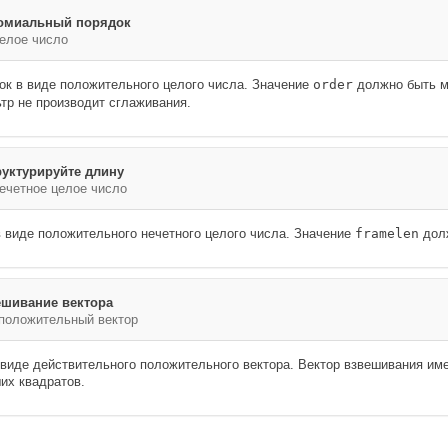
омиальный порядок
елое число
к в виде положительного целого числа. Значение
order
должно быть 
тр не производит сглаживания.
руктурируйте длину
ечетное целое число
в виде положительного нечетного целого числа. Значение
framelen
дол
ешивание вектора
положительный вектор
 виде действительного положительного вектора. Вектор взвешивания име
их квадратов.