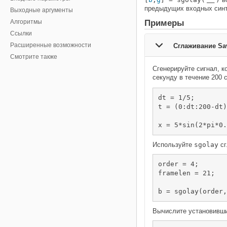
___
предыдущих входных синт
Выходные аргументы
Алгоритмы
Примеры
Ссылки
Расширенные возможности
Сглаживание Sa
Смотрите также
Сгенерируйте сигнал, к
секунду в течение 200 
dt = 1/5;

t = (0:dt:200-dt)
x = 5*sin(2*pi*0.
Используйте
sgolay
сг
order = 4;

framelen = 21;

b = sgolay(order,
Вычислите установивши