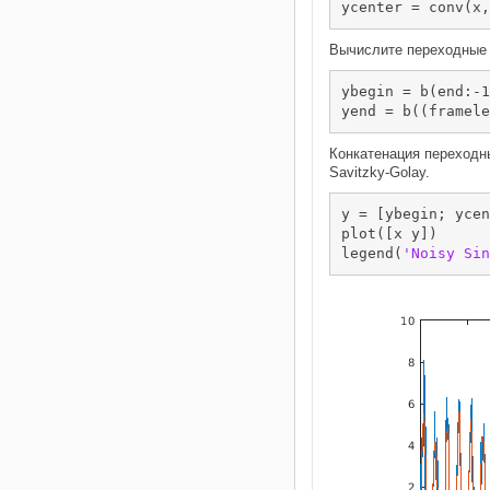
ycenter = conv(x,
Вычислите переходные 
ybegin = b(end:-1
yend = b((framele
Конкатенация переходн
Savitzky-Golay.
y = [ybegin; ycen
plot([x y])

legend(
'Noisy Sin