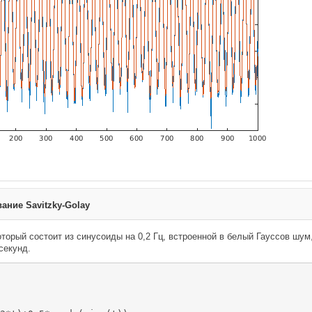
ние Savitzky-Golay
оторый состоит из синусоиды на 0,2 Гц, встроенной в белый Гауссов шум
секунд.