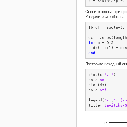
x = 5*sin(2*pi*0.
Оцените первые три пр
Разделите столбцы на 
[b,g] = sgolay(5,
for
 p = 0:3

  dx(:,p+1) = con
end
Постройте исходный си
plot(x,
'.-'
)

hold 
on
plot(dx)

hold 
off
legend(
'x'
,
'x (sm
title(
'Savitzky-G