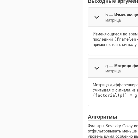
Выходные аргуме
b
— Изменяющие
матрица
Изменяющиеся во врем
последний
(framelen
применяются к сигналу 
g
— Матрица фи
матрица
Матрица дифференциро
Учитывая
x
сигнала
из 
(factorial(p)) * g
Алгоритмы
Фильтры Savitzky-Golay 
отфильтровывать меньше 
уровень шума особенно вы