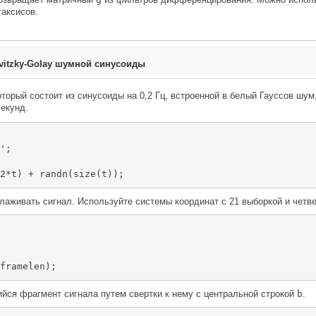
аксисов.
vitzky-Golay шумной синусоиды
оторый состоит из синусоиды на 0,2 Гц, встроенной в белый Гауссов шум,
секунд.
';

2*t) + randn(size(t));
лаживать сигнал. Используйте системы координат с 21 выборкой и четв
framelen);
йся фрагмент сигнала путем свертки к нему с центральной строкой
b
.