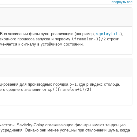
свернуть все
 В сглаживании фильтруют реализацию (например,
sgolayfilt
),
еходного процесса запуска и первому
(framelen-1)/2
строки
меняется к сигналу в устойчивом состоянии.
ирования для производных порядка
p-1
, где
p
индекс столбца.
 его среднего значения от
xp((framelen+1)/2) =
 частоты. Savitzky-Golay сглаживающие фильтры имеют тенденцию
усреднения. Однако они менее успешны при отклонении шума, когда