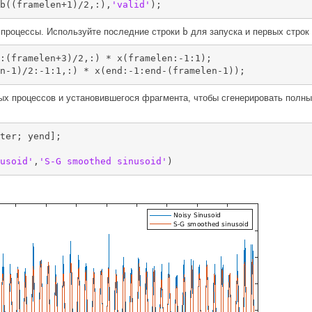
b((framelen+1)/2,:),
'valid'
);
процессы. Используйте последние строки
b
для запуска и первых строк
:(framelen+3)/2,:) * x(framelen:-1:1);

n-1)/2:-1:1,:) * x(end:-1:end-(framelen-1));
ых процессов и установившегося фрагмента, чтобы сгенерировать полны
ter; yend];

usoid'
,
'S-G smoothed sinusoid'
)