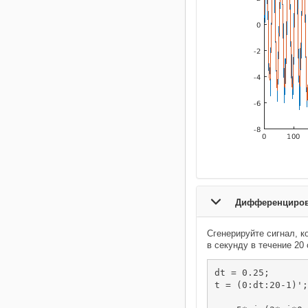
Дифференцирова
Сгенерируйте сигнал, к
в секунду в течение 20 
dt = 0.25;

t = (0:dt:20-1)';
