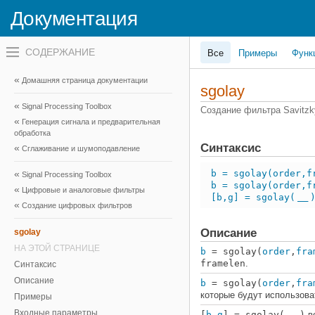
Документация
Переключатель
Все
Примеры
Функ
навигационного
меню
вне
Домашняя страница документации
холста
sgolay
переключатель
Signal Processing Toolbox
навигационного
Создание фильтра Savitzk
меню
Генерация сигнала и предварительная
вне
обработка
холста
Синтаксис
Сглаживание и шумоподавление
b = sgolay(order,f
Signal Processing Toolbox
b = sgolay(order,f
Цифровые и аналоговые фильтры
[b,g] = sgolay(
___
Создание цифровых фильтров
Описание
sgolay
НА ЭТОЙ СТРАНИЦЕ
b
= sgolay(
order
,
fra
framelen
.
Синтаксис
Описание
b
= sgolay(
order
,
fra
которые будут использова
Примеры
Входные параметры
[
b
,
g
] = sgolay(
)
в