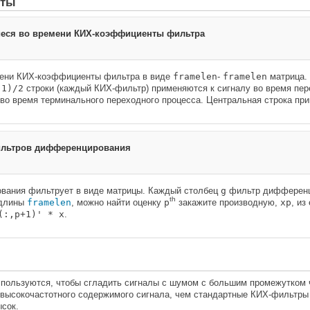
нты
ся во времени КИХ-коэффициенты фильтра
ени КИХ-коэффициенты фильтра в виде
framelen
-
framelen
матрица.
-1)/2
строки (каждый КИХ-фильтр) применяются к сигналу во время пер
во время терминального переходного процесса. Центральная строка при
льтров дифференцирования
вания фильтрует в виде матрицы. Каждый столбец
g
фильтр дифференц
th
длины
framelen
, можно найти оценку
p
закажите производную,
xp
, из
(:,p+1)' * x
.
используются, чтобы сгладить сигналы с шумом с большим промежутком
высокочастотного содержимого сигнала, чем стандартные КИХ-фильтры 
сок.