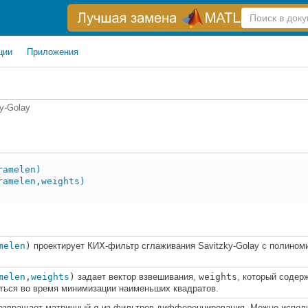
Справка
по
поиску
ции
Приложения
y-Golay
ramelen)
ramelen,weights)
)
melen
)
проектирует КИХ-фильтр сглаживания Savitzky-Golay с полино
melen
,
weights
)
задает вектор взвешивания,
weights
, который содер
ться во время минимизации наименьших квадратов.
озвращает матричный
g
из фильтров дифференцирования. Можно исполь