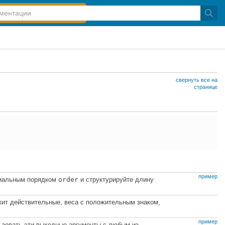
свернуть все на
странице
пример
миальным порядком
order
и структурируйте длину
жит действительные, веса с положительным знаком,
пример
зовать эти выходные аргументы с любым из