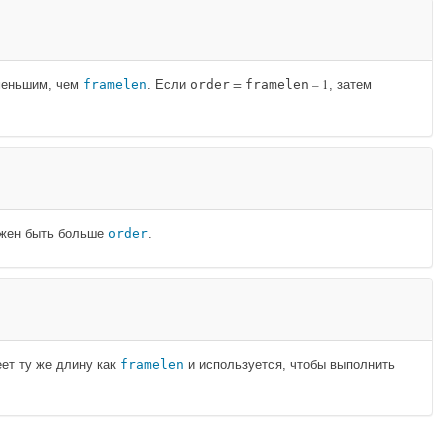
=
– 1
меньшим, чем
framelen
. Если
order
framelen
, затем
жен быть больше
order
.
ет ту же длину как
framelen
и используется, чтобы выполнить