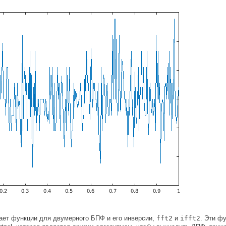
ает функции для двумерного БПФ и его инверсии,
fft2
и
ifft2
. Эти ф