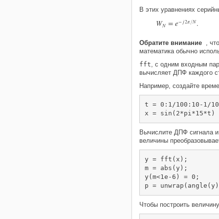
В этих уравнениях серийн
W
=
e
−
j
2
π
N
.
/
N
Обратите внимание
, что
математика обычно испо
fft
, с одним входным па
вычисляет ДПФ каждого с
Например, создайте време
t = 0:1/100:10-1/10
x = sin(2*pi*15*t) 
Вычислите ДПФ сигнала и
величины преобразовывае
y = fft(x);        
m = abs(y);        
y(m<1e-6) = 0;

p = unwrap(angle(y)
Чтобы построить величину