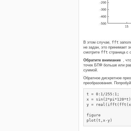
В этом случае,
fft
заполн
не задан, это принимает 
смотрите
fft
страница с 
Обратите внимание
, чт
точек БПФ больше или ра
суммой.
Обратное дискретное пре
преобразования. Попробу
t = 0:1/255:1;

x = sin(2*pi*120*t)
y = real(ifft(fft(x
figure

plot(t,x-y)