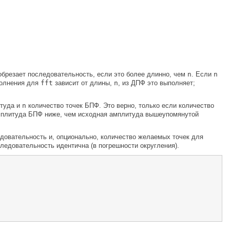
 обрезает последовательность, если это более длинно, чем
n
. Если
n
полнения для
fft
зависит от длины,
n
, из ДПФ это выполняет;
туда и
n
количество точек БПФ. Это верно, только если количество
амплитуда БПФ ниже, чем исходная амплитуда вышеупомянутой
довательность и, опционально, количество желаемых точек для
ледовательность идентична (в погрешности округления).