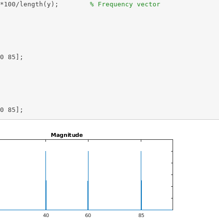
*100/length(y);        
% Frequency vector
0 85];

0 85];