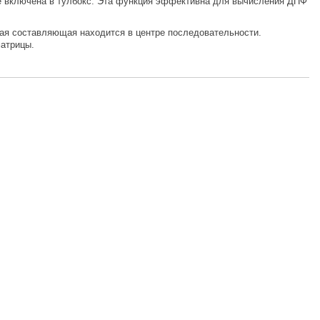
кже включена в тулбокс. Эта функция эффективна для вычисления ДПФ
ная составляющая находится в центре последовательности.
атрицы.