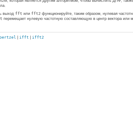
rtzel, которая является другим алгоритмом, чтобы вычислить ДПФ, та
ла.
ть выход
fft
или
fft2
функционируйте, таким образом, нулевая частот
t
перемещает нулевую частотную составляющую в центр вектора или м
oertzel
|
ifft
|
ifft2