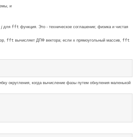
емы, и
й
j
для
fft
функция. Это - техническое соглашение; физика и чистая
ор,
fft
вычисляет ДПФ вектора; если
x
прямоугольный массив,
fft
бку округления, когда вычисление фазы путем обнуления маленькой