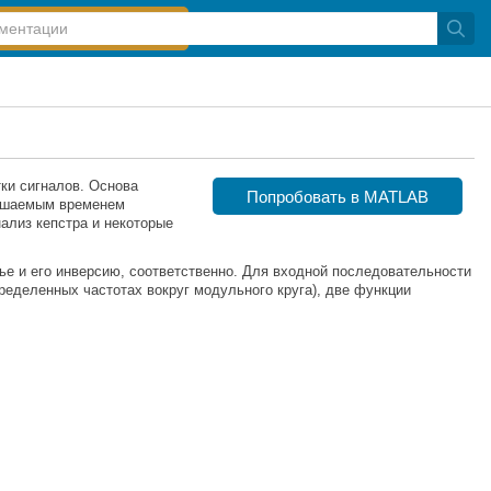
ки сигналов. Основа
Попробовать в MATLAB
ньшаемым временем
нализ кепстра и некоторые
е и его инверсию, соответственно. Для входной последовательности
ределенных частотах вокруг модульного круга), две функции