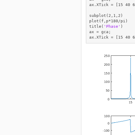
ax.XTick = [15 40 6
subplot(2,1,2)

plot(f,p*180/pi)

title(
'Phase'
)

ax = gca;

ax.XTick = [15 40 6