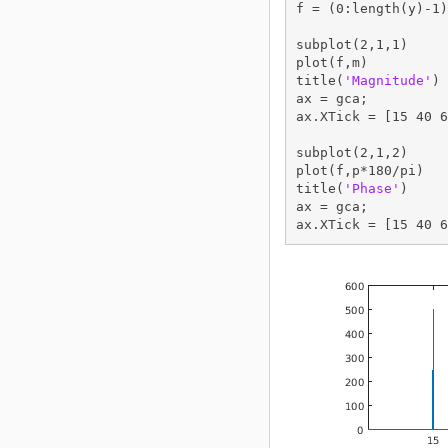
f = (0:length(y)-1)
subplot(2,1,1)

plot(f,m)

title(
'Magnitude'
)

ax = gca;

ax.XTick = [15 40 6
subplot(2,1,2)

plot(f,p*180/pi)

title(
'Phase'
)

ax = gca;

ax.XTick = [15 40 6