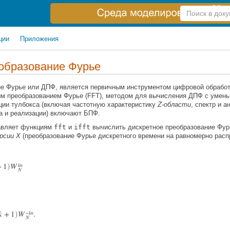
Справка
по
поиску
ции
Приложения
образование Фурье
ие Фурье или ДПФ, является первичным инструментом цифровой обработ
ым преобразованием Фурье (FFT), методом для вычисления ДПФ с уме
ции тулбокса (включая частотную характеристику
Z-области
, спектр и а
а и реализации) включают БПФ.
авляет функциям
fft
и
ifft
вычислить дискретное преобразование Фурь
рсии X
(преобразование Фурье дискретного времени на равномерно расп
+
1
W
k
n
)
N
k
+
1
W
.
−
k
n
)
N