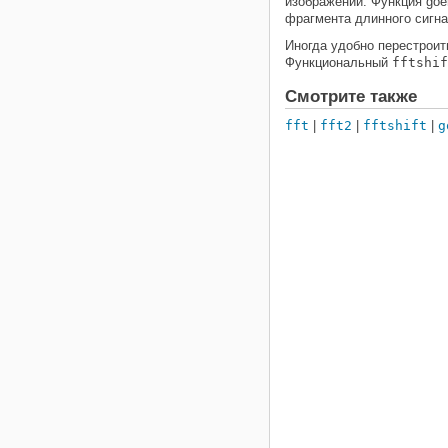
изображений. Функция goe
фрагмента длинного сигна
Иногда удобно перестрои
Функциональный
fftshif
Смотрите также
fft
|
fft2
|
fftshift
|
g