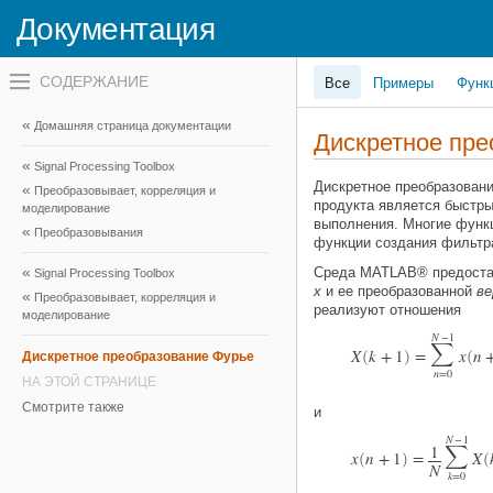
Документация
Переключатель
Все
Примеры
Функ
навигационного
меню
вне
Домашняя страница документации
холста
Дискретное пре
переключатель
Signal Processing Toolbox
навигационного
меню
Дискретное преобразован
Преобразовывает, корреляция и
вне
продукта является быстр
моделирование
холста
выполнения. Многие функ
Преобразовывания
функции создания фильтр
Среда MATLAB® предост
Signal Processing Toolbox
x
и ее преобразованной
ве
Преобразовывает, корреляция и
реализуют отношения
моделирование
N
−
1

X
k
+
1
=
x
n
(
)
(
Дискретное преобразование Фурье
n
=
0
НА ЭТОЙ СТРАНИЦЕ
Смотрите также
и
N
−
1

1
x
n
+
1
=
X
(
)
(
N
k
=
0