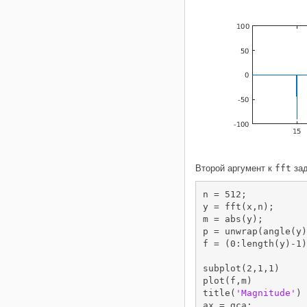
Второй аргумент к
fft
зад
n = 512;

y = fft(x,n);

m = abs(y);

p = unwrap(angle(y)
f = (0:length(y)-1)
subplot(2,1,1)

plot(f,m)

title(
'Magnitude'
)

ax = gca;
