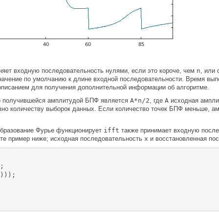
яет входную последовательность нулями, если это короче, чем
n
, или
значение по умолчанию к длине входной последовательности. Время вы
описанием для получения дополнительной информации об алгоритме.
о получившейся амплитудой БПФ является
A*n/2
, где
A
исходная ампли
вно количеству выборок данных. Если количество точек БПФ меньше, 
образование Фурье функционирует
ifft
также принимает входную после
йте пример ниже; исходная последовательность
x
и восстановленная пос
;

)));
