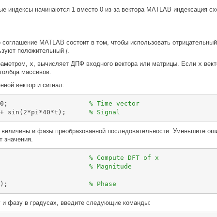
ые индексы начинаются 1 вместо 0 из-за вектора MATLAB индексация сх
 соглашение MATLAB состоит в том, чтобы использовать отрицательны
льзуют положительный
j
.
раметром,
x
, вычисляет ДПФ входного вектора или матрицы. Если
x
вект
толбца массивов.
нной вектор и сигнал:
0;                     
% Time vector
+ sin(2*pi*40*t);      
% Signal
 величины и фазы преобразованной последовательности. Уменьшите оши
т значения.
                       
% Compute DFT of x
                       
% Magnitude
);                     
% Phase
 и фазу в градусах, введите следующие команды: