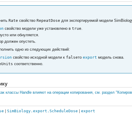
енить
Rate
свойство
RepeatDose
для экспортируемой модели SimBiolog
on
свойство модели уже установлено в
true
.
усто или обнуляется.
р должен опустеть.
ыполнить одно из следующих действий:
rsion
свойство исходной модели к
false
то
export
модель снова.
eUnits
соответственно.
ику
как классы Handle влияют на операции копирования, см. раздел "Копиров
se
|
SimBiology.export.ScheduleDose
|
export