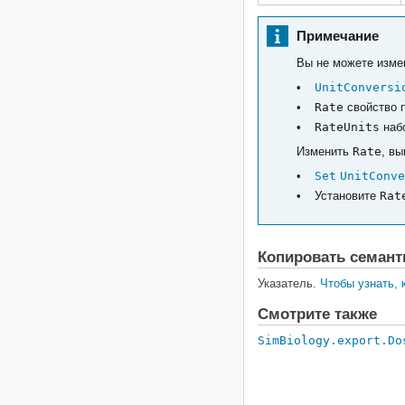
Примечание
Вы не можете изм
UnitConversi
Rate
свойство п
RateUnits
набо
Изменить
Rate
, в
Set
UnitConve
Установите
Rat
Копировать семант
Указатель.
Чтобы узнать, 
Смотрите также
SimBiology.export.Do