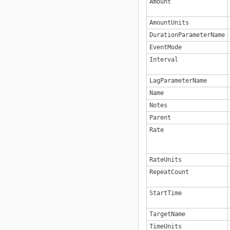
Amount
AmountUnits
DurationParameterName
EventMode
Interval
LagParameterName
Name
Notes
Parent
Rate
RateUnits
RepeatCount
StartTime
TargetName
TimeUnits