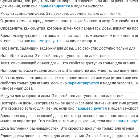
Сумма дозы, неотрицательного скалярного значения или имени (вектор симв
для чтения, если оно
параметрируется
в модели экспорта.
Модули суммарной дозы. Это свойство доступно только для чтения.
Отрезок времени определения параметра, чтобы ввести дозу. Это свойство д
Определите, как события, которые изменяют параметры дозы, влияют на про
Время между дозами, неотрицательным скалярным значением или именем ог
чтения, если оно
параметрируется
в модели экспорта.
Параметр, задающий задержку для дозы. Это свойство доступно только для 
Имя объекта дозы. Это свойство доступно только для чтения.
Текст, описывающий объект дозы. Это свойство доступно только для чтения.
Имя родительской модели экспорта. Это свойство доступно только для чтени
Уровень дозы, неотрицательное скалярное значение или имя (строка или ве
свойство только для чтения, если оно
параметрируется
в модели экспорта.
З
(мгновенная) доза.
Модули для мощности дозы. Это свойство доступно только для чтения.
Повторения дозы, неотрицательное целочисленное значение или имя (строк
Это свойство только для чтения, если оно
параметрируется
в модели экспорт
Время начала для начальной дозы, неотрицательного скалярного значения и
моделью параметра. Это свойство только для чтения, если оно
параметриру
Доза получения разновидностей. Это свойство доступно только для чтения.
Единицы измерения времени для дозирования. Это свойство доступно только