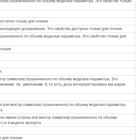
олов) ограниченного по объему моделью параметра. Это свойство только
оступно только для чтения.
исходящее дозирование. Это свойство доступно только для чтения.
раниченного по объему моделью параметра. Это свойство только для
чтения.
я.
ктор символов) ограниченного по объему моделью параметра. Это
начение по умолчанию 0
, то есть, доза интерпретирована как шарик
а или вектор символов) ограниченного по объему моделью параметра.
а.
ли имени (строка или вектор символов) ограниченного по объему
ется
в модели экспорта.
 для чтения.