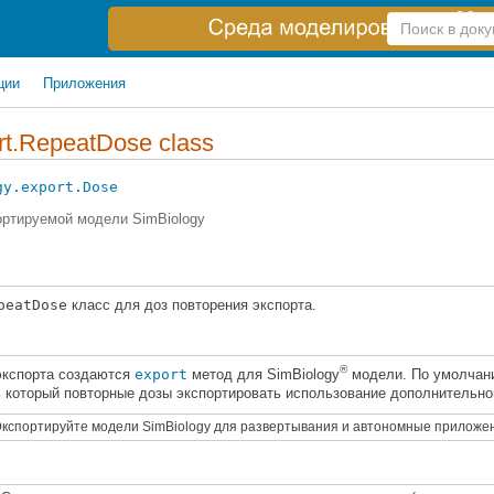
Справка
по
поиску
ции
Приложения
rt.RepeatDose class
gy.export.Dose
ортируемой модели
SimBiology
peatDose
класс для доз повторения экспорта.
®
экспорта создаются
export
метод для SimBiology
модели. По умолчани
ь который повторные дозы экспортировать использование дополнительн
кспортируйте модели
SimBiology
для развертывания и автономные приложе