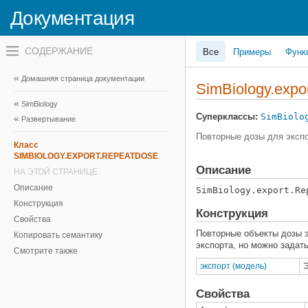
Документация
Переключатель
Все
Примеры
Функ
навигационного
меню
вне
Домашняя страница документации
холста
SimBiology.expo
переключатель
SimBiology
навигационного
меню
Суперклассы:
SimBiolo
Развертывание
вне
холста
Повторные дозы для эксп
Класс
SIMBIOLOGY.EXPORT.REPEATDOSE
Описание
НА ЭТОЙ СТРАНИЦЕ
Описание
SimBiology.export.Re
Конструкция
Конструкция
Свойства
Повторные объекты дозы 
Копировать семантику
экспорта, но можно задат
Смотрите также
экспорт (модель)
Э
Свойства