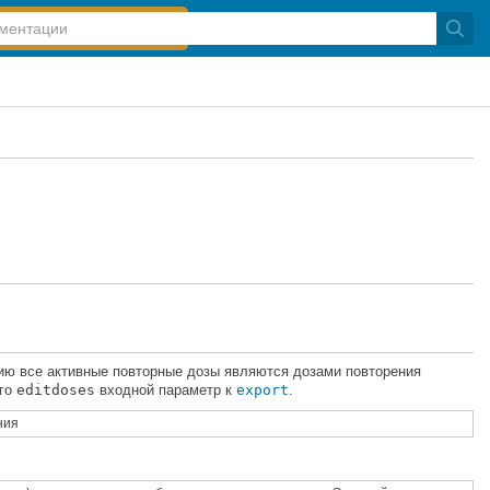
ю все активные повторные дозы являются дозами повторения
ого
editdoses
входной параметр к
export
.
ния