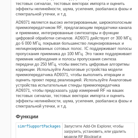
тестовых сигналах, тестовых векторах импорта и оценить
эффекты нелинейности, шума, усиления, разбаланса фазы и
спектральной утечки, и т.д.
AD9371 является высоко интегрированным, широкополосным
приемопередатчиком RF, предлагающим передатчики канала
и приемники, интегрированные синтезаторы и функции
цифровой обработки сигналов. AD9371 действует от 300 МГц
до 6 000 МГц, покрывая большинство лицензированных и
нелицензированных сотовых полос. IC поддерживает полосы
пропускания приемника до 100 МГц. Это также поддерживает
приемник наблюдения и полосы пропускания синтеза
передачи до 250 МГц, чтобы вместить цифровые алгоритмы
коррекции. Используйте Аналоговые устройства модели
приемопередатчика AD9371, чтобы выполнить итерации и
оценить проект перед реализацией. Используйте Аналоговые
устройства испытательные стенды приемопередатчика
AD9371, чтобы предсказать удар измерений RF на ваших
тестовых сигналах, тестовых векторах импорта и оценить
эффекты нелинейности, шума, усиления, разбаланса фазы и
спектральной утечки, и т.д.
Функции
simrfSupportPackages
Запустите Add-On Explorer, чтобы
загрузить, установить, или удалить
модели
RF Blockset
и