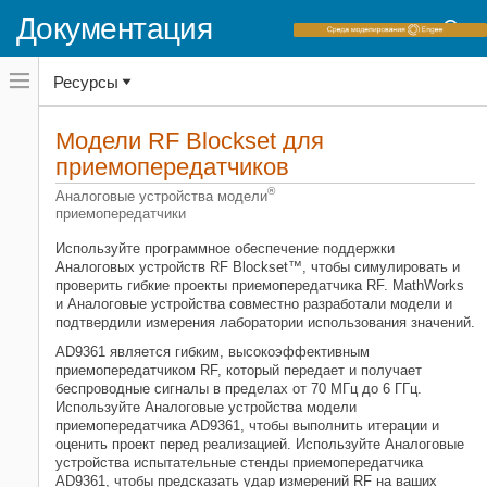
Документация
Переключатель
Ресурсы
навигационного
меню
вне
Домашняя страница документации
холста
Модели
RF Blockset
для
RF Blockset
переключатель
приемопередатчиков
навигационного
меню
Категория
®
Аналоговые устройства модели
вне
приемопередатчики
холста
Начало работы с RF Blockset
Моделирование огибающей схемы
Используйте программное обеспечение поддержки
Аналоговых устройств RF Blockset™, чтобы симулировать и
Эквивалентная основополосная
проверить гибкие проекты приемопередатчика RF. MathWorks
симуляция
и Аналоговые устройства совместно разработали модели и
Идеализированная основополосная
подтвердили измерения лаборатории использования значений.
симуляция
AD9361 является гибким, высокоэффективным
Модели RF Blockset для
приемопередатчиком RF, который передает и получает
приемопередатчиков
беспроводные сигналы в пределах от 70 МГц до 6 ГГц.
Используйте Аналоговые устройства модели
приемопередатчика AD9361, чтобы выполнить итерации и
оценить проект перед реализацией. Используйте Аналоговые
устройства испытательные стенды приемопередатчика
AD9361, чтобы предсказать удар измерений RF на ваших