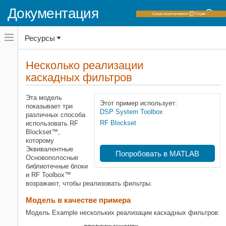
Документация
Переключатель
Ресурсы
навигационного
меню
вне
Домашняя страница документации
холста
Несколько реализации
переключатель
каскадных фильтров
RF Blockset
навигационного
меню
Эквивалентная основополосная
вне
симуляция
Эта модель
холста
Этот пример использует:
показывает три
Каскадные подсистемы
DSP System Toolbox
различных способа
RF Blockset
использовать RF
RF Blockset
Blockset™,
Эквивалентная основополосная
которому
симуляция
Эквивалентные
Попробовать в MATLAB
Основополосные
Несколько реализации каскадных
библиотечные блоки
фильтров
и RF Toolbox™
НА ЭТОЙ СТРАНИЦЕ
возражают, чтобы реализовать фильтры.
Модель в качестве примера
Модель в качестве примера
Результаты симуляции
Модель Example нескольких реализации каскадных фильтров:
Смотрите также