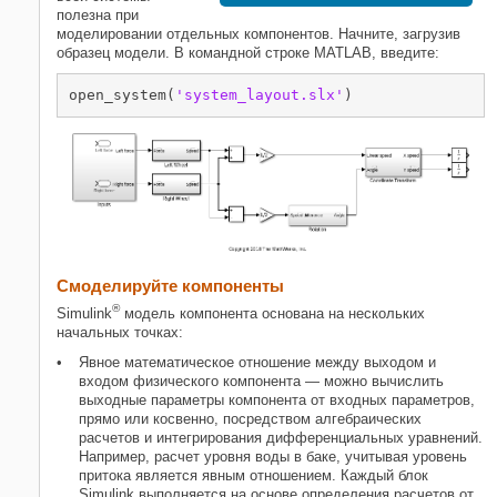
полезна при
моделировании отдельных компонентов. Начните, загрузив
образец модели. В командной строке MATLAB, введите:
open_system(
'system_layout.slx'
Смоделируйте компоненты
®
Simulink
модель компонента основана на нескольких
начальных точках:
Явное математическое отношение между выходом и
входом физического компонента — можно вычислить
выходные параметры компонента от входных параметров,
прямо или косвенно, посредством алгебраических
расчетов и интегрирования дифференциальных уравнений.
Например, расчет уровня воды в баке, учитывая уровень
притока является явным отношением. Каждый блок
Simulink выполняется на основе определения расчетов от