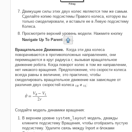
Движущие силы этих двух колес являются тем же самым.
Сделайте копию подсистемы Правого колеса, которую вы
только смоделировали, и вставьте ее в Левую подсистему
Колеса.
Просмотрите верхний уровень модели. Нажмите кнопку
Navigate Up To Parent
.
Вращательное Движение.
Когда эти два колеса
поворачиваются в противоположных направлениях, они
перемещаются в круг радиуса
r
, вызывая вращательное
движение робота. Когда поворот колес в том же направлении,
нет никакого вращения. Предположение, что скорости колеса
всегда равны в величине, это практично, чтобы
смоделировать вращательное движение как зависящее от
различия двух скоростей колеса
и
:
VR
VL
V
−
V
˙
R
L
θ
=
2
r
Создайте модель динамики вращения:
В верхнем уровне
system_layout
модель, дважды
кликните подсистему Вращения, чтобы отобразить пустую
подсистему. Удалите связь между
Inport
и блоками