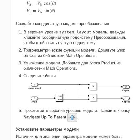
V
=
V
cos
θ
(
)
X
N
V
=
V
sin
θ
(
)
Y
N
Создайте координатную модель преобразования:
В верхнем уровне
system_layout
модель, дважды
кликните Координатную подсистему Преобразования,
чтобы отобразить пустую подсистему.
Тригонометрические функции модели. Добавьте блок
SinCos
из библиотеки Math Operations.
Умножение модели. Добавьте два блока
Product
из
библиотеки Math Operations.
Соедините блоки.
Просмотрите верхний уровень модели. Нажмите кнопку
Navigate Up To Parent
.
Установите параметры модели
Источник для значений параметра модели может быть: