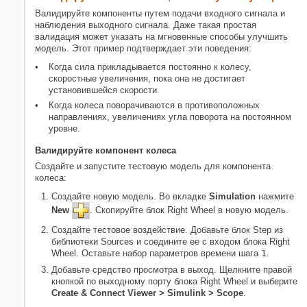
Валидируйте компоненты путем подачи входного сигнала и
наблюдения выходного сигнала. Даже такая простая
валидация может указать на мгновенные способы улучшить
модель. Этот пример подтверждает эти поведения:
Когда сила прикладывается постоянно к колесу,
скоростные увеличения, пока она не достигает
установившейся скорости.
Когда колеса поворачиваются в противоположных
направлениях, увеличениях угла поворота на постоянном
уровне.
Валидируйте компонент колеса
Создайте и запустите тестовую модель для компонента
колеса:
Создайте новую модель. Во вкладке
Simulation
нажмите
New
. Скопируйте блок Right Wheel в новую модель.
Создайте тестовое воздействие. Добавьте блок
Step
из
библиотеки Sources и соедините ее с входом блока Right
Wheel. Оставьте набор параметров времени шага
1
.
Добавьте средство просмотра в выход. Щелкните правой
кнопкой по выходному порту блока Right Wheel и выберите
Create & Connect Viewer > Simulink > Scope
.