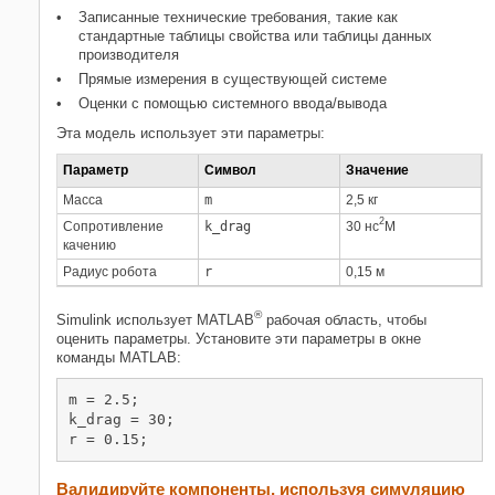
Записанные технические требования, такие как
стандартные таблицы свойства или таблицы данных
производителя
Прямые измерения в существующей системе
Оценки с помощью системного ввода/вывода
Эта модель использует эти параметры:
Параметр
Символ
Значение
Масса
m
2,5 кг
2
Сопротивление
k_drag
30 нс
M
качению
Радиус робота
r
0,15 м
®
Simulink использует MATLAB
рабочая область, чтобы
оценить параметры. Установите эти параметры в окне
команды MATLAB:
m = 2.5;

k_drag = 30;

r = 0.15;
Валидируйте компоненты, используя симуляцию