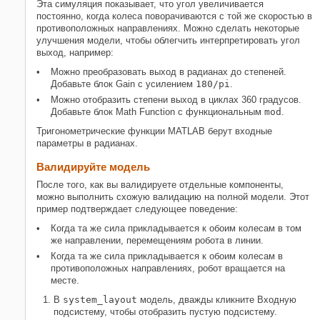
Эта симуляция показывает, что угол увеличивается
постоянно, когда колеса поворачиваются с той же скоростью в
противоположных направлениях. Можно сделать некоторые
улучшения модели, чтобы облегчить интерпретировать угол
выход, например:
Можно преобразовать выход в радианах до степеней.
Добавьте блок
Gain
с усилением
180/pi
.
Можно отобразить степени выход в циклах 360 градусов.
Добавьте блок
Math Function
с функциональным
mod
.
Тригонометрические функции MATLAB берут входные
параметры в радианах.
Валидируйте модель
После того, как вы валидируете отдельные компоненты,
можно выполнить схожую валидацию на полной модели. Этот
пример подтверждает следующее поведение:
Когда та же сила прикладывается к обоим колесам в том
же направлении, перемещениям робота в линии.
Когда та же сила прикладывается к обоим колесам в
противоположных направлениях, робот вращается на
месте.
В
system_layout
модель, дважды кликните Входную
подсистему, чтобы отобразить пустую подсистему.