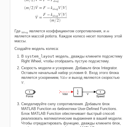
d
r
a
g
˙
m
2
V
=
F
−
k
V
V
(
/
)


d
r
a
g
F
−
k
V
V


˙
d
r
a
g
V
=
m
2
(
/
)
m
Где
является коэффициентом сопротивления, и
kdrag
является массой робота. Каждое колесо несет половину этой
массы.
Создайте модель колеса:
В
system_layout
модель, дважды кликните подсистему
Right Wheel
, чтобы отобразить пустую подсистему.
Скорость модели и ускорение. Добавьте блок
Integrator
.
Оставьте начальный набор условия
0
. Вход этого блока
, Vdot
является ускорением
и выход являются скоростью
V
.
Смоделируйте силу сопротивления. Добавьте блок
MATLAB Function
из библиотеки User-Defined Functions.
Блок
MATLAB Function
обеспечивает быстрый способ
реализовать математические выражения в вашей модели.
Чтобы отредактировать функцию, дважды кликните блок,