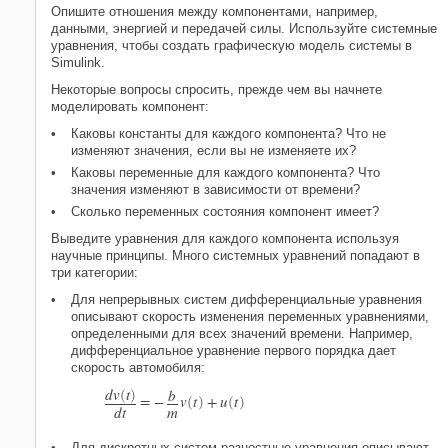
Опишите отношения между компонентами, например,
данными, энергией и передачей силы. Используйте системные
уравнения, чтобы создать графическую модель системы в
Simulink.
Некоторые вопросы спросить, прежде чем вы начнете
моделировать компонент:
Каковы константы для каждого компонента? Что не
изменяют значения, если вы не изменяете их?
Каковы переменные для каждого компонента? Что
значения изменяют в зависимости от времени?
Сколько переменных состояния компонент имеет?
Выведите уравнения для каждого компонента используя
научные принципы. Много системных уравнений попадают в
три категории:
Для непрерывных систем дифференциальные уравнения
описывают скорость изменения переменных уравнениями,
определенными для всех значений времени. Например,
дифференциальное уравнение первого порядка дает
скорость автомобиля:
d
v
t
b
(
)
=
−
v
t
+
u
t
(
)
(
)
d
t
m
Для дискретных систем разностные уравнения описывают