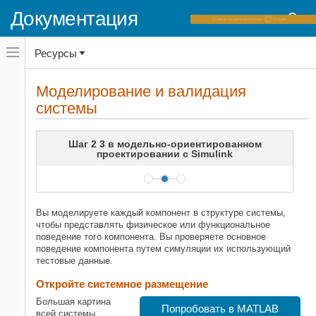
Документация
Переключатель
Ресурсы
навигационного
меню
вне
Домашняя страница документации
холста
Моделирование и валидация
переключатель
системы
Simulink
навигационного
меню
Начало работы с Simulink
вне
холста
Шаг 2 3 в модельно-ориентированном
Моделирование и валидация
проектировании с Simulink
системы
НА ЭТОЙ СТРАНИЦЕ
Откройте системное размещение
Смоделируйте компоненты
Вы моделируете каждый компонент в структуре системы,
чтобы представлять физическое или функциональное
Валидируйте компоненты, используя
симуляцию
поведение того компонента. Вы проверяете основное
поведение компонента путем симуляции их использующий
Валидируйте модель
тестовые данные.
Похожие темы
Откройте системное размещение
Большая картина
Попробовать в MATLAB
всей системы