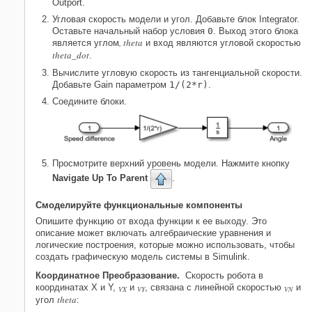
Outport
.
Угловая скорость модели и угол. Добавьте блок
Integrator
.
Оставьте начальный набор условия
0
. Выход этого блока
, theta
является углом
и вход являются угловой скоростью
theta_dot
.
Вычислите угловую скорость из тангенциальной скорости.
Добавьте
Gain
параметром
1/(2*r)
.
Соедините блоки.
Просмотрите верхний уровень модели. Нажмите кнопку
Navigate Up To Parent
.
Смоделируйте функциональные компоненты
Опишите функцию от входа функции к ее выходу. Это
описание может включать алгебраические уравнения и
логические построения, которые можно использовать, чтобы
создать графическую модель системы в Simulink.
Координатное Преобразование.
Скорость робота в
координатах X и Y,
и
, связана с линейной скоростью
и
VX
VY
VN
theta
угол
: