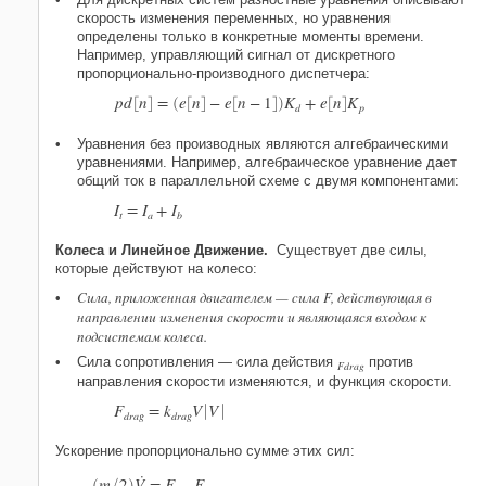
скорость изменения переменных, но уравнения
определены только в конкретные моменты времени.
Например, управляющий сигнал от дискретного
пропорционально-производного диспетчера:
p
d
n
=
e
n
−
e
n
−
1
K
+
e
n
K
[
]
(
[
]
[
]
)
[
]
d
p
Уравнения без производных являются алгебраическими
уравнениями. Например, алгебраическое уравнение дает
общий ток в параллельной схеме с двумя компонентами:
I
=
I
+
I
t
a
b
Колеса и Линейное Движение.
Существует две силы,
которые действуют на колесо:
Сила, приложенная двигателем — сила F, действующая в
направлении изменения скорости и являющаяся входом к
подсистемам колеса.
Сила сопротивления — сила действия
против
Fdrag
направления скорости изменяются, и функция скорости.
F
=
k
V
V


d
r
a
g
d
r
a
g
Ускорение пропорционально сумме этих сил:
˙
m
2
V
=
F
−
F
(
/
)