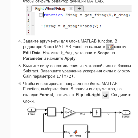
чтобы открыть редактор функции MATLAB.
Задайте аргументы для блока MATLAB function. В
редакторе блока
MATLAB Function
нажмите
кнопку
k_drag
Edit Data
. Нажмите
, установите
Scope
на
Parameter
и нажмите
Apply
.
Вычтите силу сопротивления из моторной силы с блоком
Subtract
. Завершите уравнение ускорения силы с блоком
Gain
параметром
1/(m/2)
.
Чтобы инвертировать направление блока
MATLAB
Function
, выберите блок. В панели инструментов, на
вкладке
Format
, нажимают
Flip left-right
. Соедините
блоки.