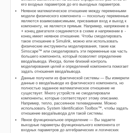
его входных параметров до его выходных параметров.
Неявное математическое отношение между переменными
модели физического компонента — поскольку переменные
являются взаимозависимыми, присваивая вход и выход к
компоненту, не является прямым. Например, напряжение в
+
конец двигателя соединяется в схеме и напряжении в
-
конец имеет неявное отношение. Чтобы смоделировать
такое отношение в Simulink, можно или использовать
физические инструменты моделирования, такие как
Simscape™ или смоделировать эти переменные как часть
большего компонента, который позволяет определение
ввода/вывода. Иногда, более близкий контроль
моделирования целей и определений компонента помогает
задать отношения ввода/вывода.
Данные получили из фактической системы — Вы измерили
данные о вводе/выводе из фактического компонента, но
полностью заданное математическое отношение не
существует. Много устройств не смоделировали
компоненты, которые соответствуют этому описанию.
Например, тепло, рассеянное телевидением. Можно
использовать System Identification Toolbox™, чтобы задать
отношение ввода/вывода для такой системы.
Явное функциональное определение — Вы задаете
выходные параметры функционального компонента от
входных параметров до алгебраических и логических