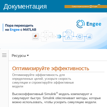
Документация
Переключатель
Ресурсы
навигационного
меню
вне
Домашняя страница документации
холста
Оптимизируйте эффективность
Simulink
переключатель
навигационного
Оптимизируйте эффективность для
Симуляция
меню
определенных целей, ускорьте скорость
вне
симуляции и спроектируйте эффективные
Категория
холста
модели
Подготовьте входы и выходы модели
®
Высокоэффективный Simulink
модель компилирует и
Сконфигурируйте условия
симулирует быстро. Simulink обеспечивает методы, которые
симуляции
можно использовать, чтобы ускорить симуляцию модели.
Запустите симуляции