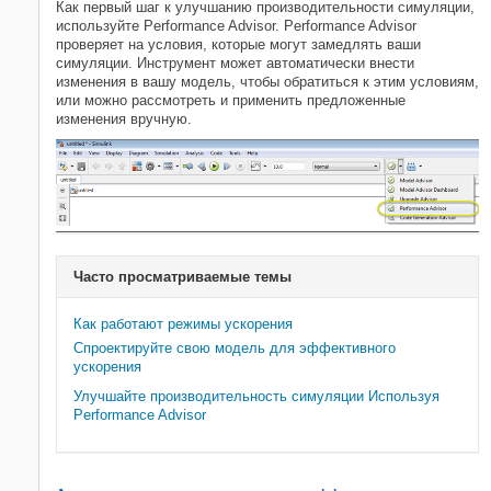
Как первый шаг к улучшанию производительности симуляции,
Просмотрите и анализируйте
используйте Performance Advisor. Performance Advisor
результаты симуляции
проверяет на условия, которые могут замедлять ваши
симуляции. Инструмент может автоматически внести
Протестируйте и отладьте
изменения в вашу модель, чтобы обратиться к этим условиям,
симуляции
или можно рассмотреть и применить предложенные
Оптимизируйте эффективность
изменения вручную.
Автоматизированная
оптимизация эффективности
Ускорение
Ручная оптимизация
эффективности
Часто просматриваемые темы
Как работают режимы ускорения
Спроектируйте свою модель для эффективного
ускорения
Улучшайте производительность симуляции Используя
Performance Advisor