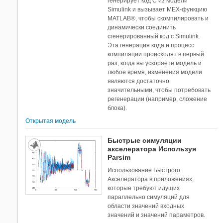
генерирует код С из модели
Simulink и вызывает MEX-функцию
MATLAB®, чтобы скомпилировать и
динамически соединить
сгенерированный код с Simulink.
Эта генерация кода и процесс
компиляции происходят в первый
раз, когда вы ускоряете модель и
любое время, изменения модели
являются достаточно
значительными, чтобы потребовать
регенерации (например, сложение
блока).
Открытая модель
Быстрые симуляции
акселератора Используя
Parsim
Использование Быстрого
Акселератора в приложениях,
которые требуют идущих
параллельно симуляций для
области значений входных
значений и значений параметров.