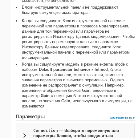
ссылаются, не обновляются.
Блоки инструментальной панели не поддерживают
быструю симуляцию акселератора.
Когда вы соединяете блок инструментальной панели с
переменной или параметром в процессе моделирования,
данные для той переменной или параметра не
регистрируются Инспектору Данных моделирования. Чтобы
регистрировать переменную и данные о параметре
Инспектору Данных моделирования, соедините блок
инструментальной панели с переменной или параметром
до симуляции.
Когда вы симулируете модель в режиме external mode с
набором
Default parameter behavior
к
Inlined
, блоки
инструментальной панели, может казаться, изменяют
значения параметров и значения переменных. Однако
изменение не распространяет к симуляции. Например,
изменения отображения блоков
Gain
, внесенные в
параметр
Gain
с помощью блоков инструментальной
панели, но значения
Gain
, используемого в симуляции, не
изменяются.
Параметры
развернуть все
Connection
— Выберите переменную или
параметры блоков, чтобы соединиться