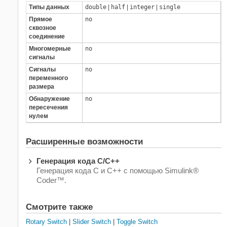
Типы данных
double
|
half
|
integer
|
single
Прямое
no
сквозное
соединение
Многомерные
no
сигналы
Сигналы
no
переменного
размера
Обнаружение
no
пересечения
нулем
Расширенные возможности
Генерация кода C/C++
Генерация кода C и C++ с помощью Simulink®
Coder™.
Смотрите также
Rotary Switch
|
Slider Switch
|
Toggle Switch