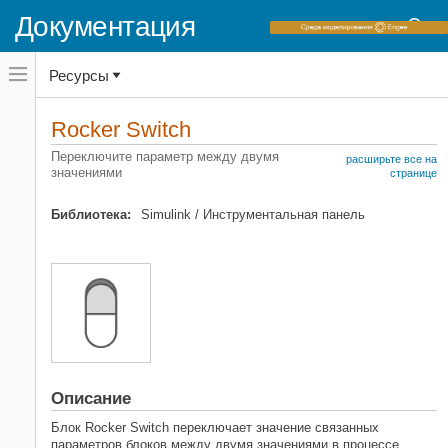
Документация
Переключатель
Ресурсы
навигационного
меню
вне
Домашняя страница документации
холста
Rocker Switch
переключатель
Simulink
навигационного
Переключите параметр между двумя
расширьте все на
меню
значениями
Основы окружения Simulink
странице
вне
Библиотеки блоков
холста
Библиотека:
Simulink / Инструментальная панель
Инструментальная панель
Simulink
Симуляция
Просмотрите и анализируйте результаты
симуляции
Управляйте симуляциями с
интерактивными отображениями
Rocker Switch
Описание
НА ЭТОЙ СТРАНИЦЕ
Блок
Rocker Switch
переключает значение связанных
Описание
параметров блоков между двумя значениями в процессе