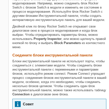
Ограничения
моделирования. Например, можно соединить блок
Rocker
Switch
с блоком
Switch
в модели и изменить ее состояние в
Параметры
процессе моделирования. Используйте блок
Rocker Switch
с
Примеры модели
другими блоками Инструментальной панели, чтобы создать
Характеристики блока
интерактивную инструментальную панель для вашей модели.
Расширенные возможности
Двойной клик по блоку
Rocker Switch
не открывает свое
диалоговое окно в процессе моделирования и когда блок
Смотрите также
выбран. Чтобы отредактировать параметры блока, можно
использовать
Property Inspector
, или можно щелкнуть правой
кнопкой по блоку и выбрать
Block Parameters
из контекстного
меню.
Соедините блоки инструментальной панели
Блоки инструментальной панели не используют порты, чтобы
соединиться с элементами модели. Чтобы соединить блоки
инструментальной панели с переменными и параметрами
блоков, используйте режим connect. Режим Connect упрощает
процесс соединения блоков инструментальной панели в вашей
модели, особенно, когда это необходимо, чтобы соединить
несколько блоков целиком. Чтобы соединить один блок
инструментальной панели, можно также использовать таблицу
Connection
в диалоговом окне блока.
Совет