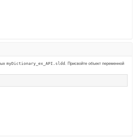
ных
myDictionary_ex_API.sldd
. Присвойте объект переменной