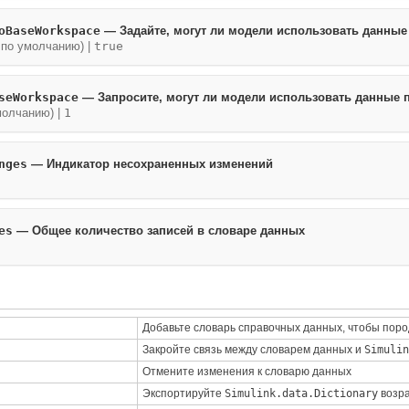
oBaseWorkspace
—
Задайте, могут ли модели использовать данны
 по умолчанию) |
true
seWorkspace
—
Запросите, могут ли модели использовать данные 
молчанию) |
1
nges
—
Индикатор несохраненных изменений
es
—
Общее количество записей в словаре данных
Добавьте словарь справочных данных, чтобы поро
Закройте связь между словарем данных и
Simulin
Отмените изменения к словарю данных
Экспортируйте
Simulink.data.Dictionary
возра