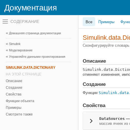
Документация
Переключатель
Все
Примеры
Функ
навигационного
меню
вне
Домашняя страница документации
холста
Simulink.data.Di
переключатель
Simulink
навигационного
Сконфигурируйте словарь
меню
Моделирование
вне
Управляйте данными проектирования
холста
Описание
SIMULINK.DATA.DICTIONARY
Simulink.data.Dictio
НА ЭТОЙ СТРАНИЦЕ
отменяют изменения, импо
Описание
Создание
Создание
Функции
Simulink.data
Свойства
Функции объекта
Свойства
Примеры
Смотрите также
DataSources
массив ячеек из