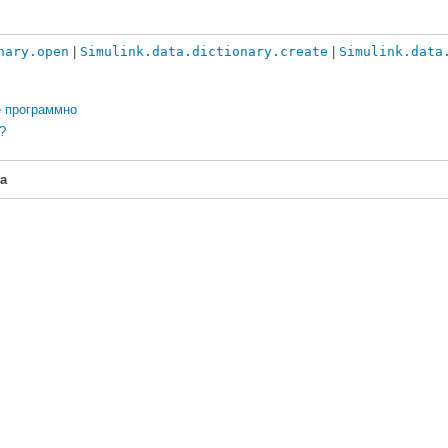
nary.open
|
Simulink.data.dictionary.create
|
Simulink.data
е программно
?
a