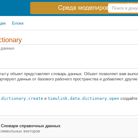
Справка
по
поиску
ции
Блоки
ctionary
 данных
nary
объект представляет словарь данных. Объект позволяет вам выпол
ртируют данные от базового рабочего пространства и добавляют другие
.dictionary.create
и
Simulink.data.dictionary.open
создайт
—
Словари справочных данных
 символьных векторов