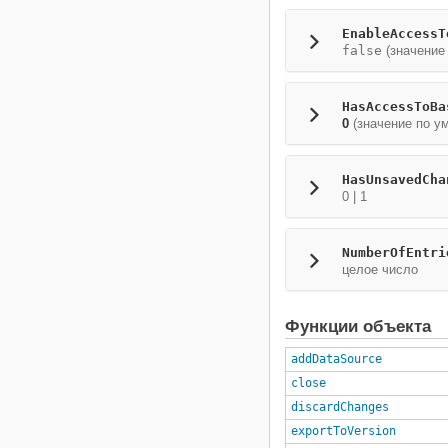
EnableAccessT
false
(значение
HasAccessToBa
0
(значение по у
HasUnsavedCha
0 | 1
NumberOfEntri
целое число
Функции объекта
addDataSource
close
discardChanges
exportToVersion