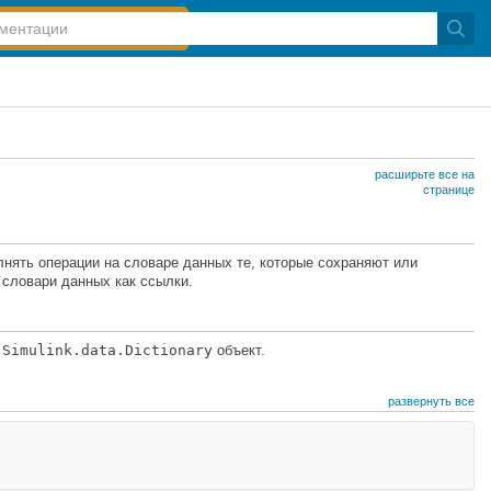
расширьте все на
странице
нять операции на словаре данных те, которые сохраняют или
 словари данных как ссылки.
е
Simulink.data.Dictionary
объект.
развернуть все