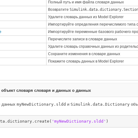
Полный путь и имя файла словаря данных
Возвратите
Simulink.data.dictionary.Sectio
Удалите словарь данных из Model Explorer
Импортируйте определения перечислимого типа 
e
Импортируйте переменные базового рабочего про
Перечислите записи в словаре данных
Удалите словарь справочных данных из родительс
Сохраните изменения в словаре данных
Покажите словарь данных в Model Explorer
 объект словаря словаря и данных о данных
я данных
myNewDictionary.sldd
и
Simulink.data.Dictionary
объ
ta.dictionary.create(
'myNewDictionary.sldd'
)