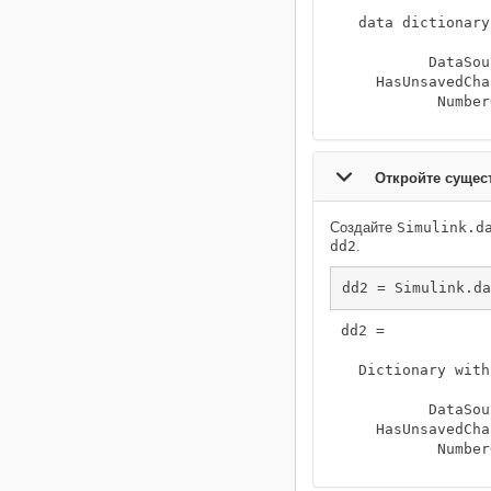
  data dictionary
          DataSou
    HasUnsavedCha
           Number
Откройте суще
Создайте
Simulink.d
dd2
.
dd2 = Simulink.da
dd2 = 

  Dictionary with
          DataSou
    HasUnsavedCha
           Number