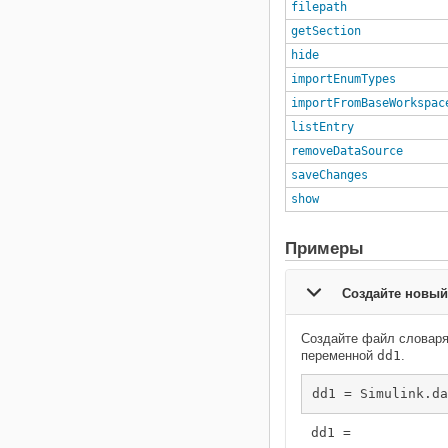
filepath
getSection
hide
importEnumTypes
importFromBaseWorkspac
listEntry
removeDataSource
saveChanges
show
Примеры
Создайте новый
Создайте файл словар
переменной
dd1
.
dd1 = Simulink.da
dd1 = 
