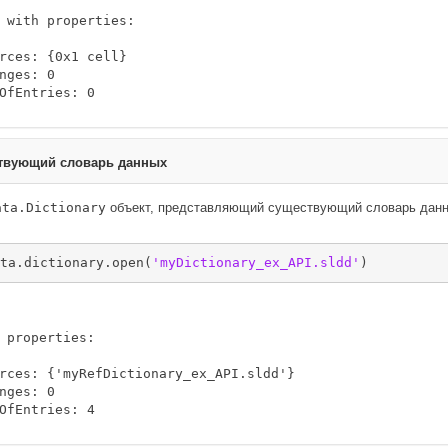
 with properties:

rces: {0x1 cell}

nges: 0

OfEntries: 0
ствующий словарь данных
ata.Dictionary
объект, представляющий существующий словарь дан
ta.dictionary.open(
'myDictionary_ex_API.sldd'
)
 properties:

rces: {'myRefDictionary_ex_API.sldd'}

nges: 0

OfEntries: 4