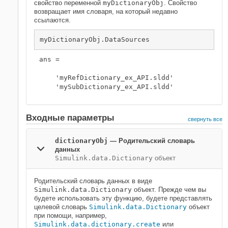
свойство переменной
myDictionaryObj
. Свойство
возвращает имя словаря, на который недавно
ссылаются.
myDictionaryObj.DataSources
ans = 

    'myRefDictionary_ex_API.sldd'

    'mySubDictionary_ex_API.sldd'
Входные параметры
свернуть все
dictionaryObj
—
Родительский словарь
данных
Simulink.data.Dictionary
объект
Родительский словарь данных в виде
Simulink.data.Dictionary
объект. Прежде чем вы
будете использовать эту функцию, будете представлять
целевой словарь
Simulink.data.Dictionary
объект
при помощи, например,
Simulink.data.dictionary.create
или