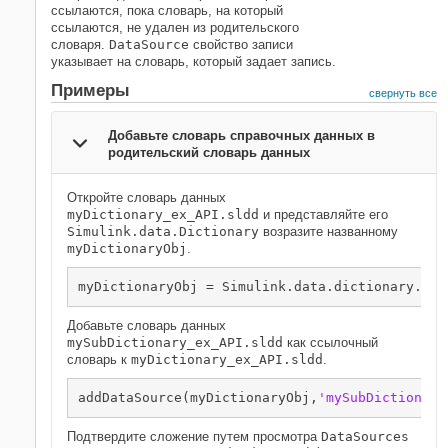
ссылаются, пока словарь, на который
ссылаются, не удален из родительского
словаря.
DataSource
свойство записи
указывает на словарь, который задает запись.
Примеры
свернуть все
Добавьте словарь справочных данных в
родительский словарь данных
Откройте словарь данных
myDictionary_ex_API.sldd
и представляйте его
Simulink.data.Dictionary
возразите названному
myDictionaryObj
.
myDictionaryObj = Simulink.data.dictionary.ope
Добавьте словарь данных
mySubDictionary_ex_API.sldd
как ссылочный
словарь к
myDictionary_ex_API.sldd
.
addDataSource(myDictionaryObj,
'mySubDictionary
Подтвердите сложение путем просмотра
DataSources