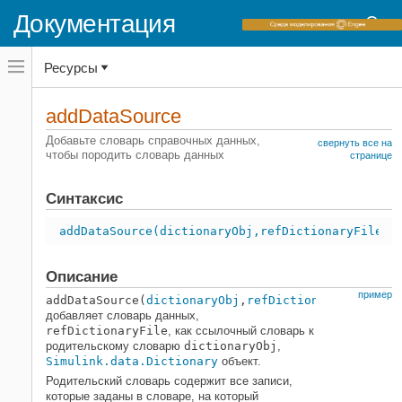
Документация
Переключатель
Ресурсы
навигационного
меню
вне
Домашняя страница документации
холста
addDataSource
переключатель
Simulink
навигационного
Добавьте словарь справочных данных,
свернуть все на
меню
чтобы породить словарь данных
Моделирование
странице
вне
Управляйте данными проектирования
холста
Синтаксис
addDataSource
НА ЭТОЙ СТРАНИЦЕ
addDataSource(dictionaryObj,refDictionaryFile)
Синтаксис
Описание
Описание
Примеры
пример
addDataSource(
dictionaryObj
,
refDictionaryFile
)
Входные параметры
добавляет словарь данных,
refDictionaryFile
, как ссылочный словарь к
Альтернативы
родительскому словарю
dictionaryObj
,
Смотрите также
Simulink.data.Dictionary
объект.
Родительский словарь содержит все записи,
которые заданы в словаре, на который