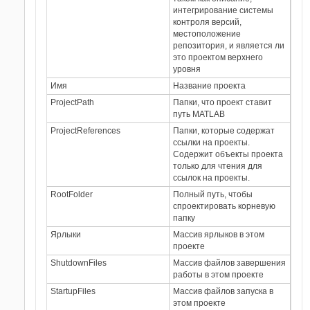
интегрирование системы
контроля версий,
местоположение
репозитория, и является ли
это проектом верхнего
уровня
Имя
Название проекта
ProjectPath
Папки, что проект ставит
путь MATLAB
ProjectReferences
Папки, которые содержат
ссылки на проекты.
Содержит объекты проекта
только для чтения для
ссылок на проекты.
RootFolder
Полный путь, чтобы
спроектировать корневую
папку
Ярлыки
Массив ярлыков в этом
проекте
ShutdownFiles
Массив файлов завершения
работы в этом проекте
StartupFiles
Массив файлов запуска в
этом проекте