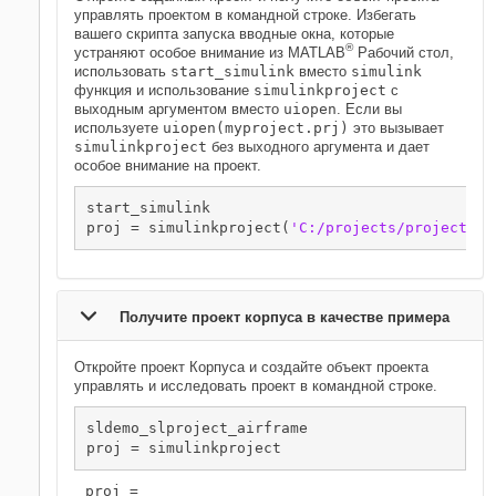
управлять проектом в командной строке. Избегать
вашего скрипта запуска вводные окна, которые
®
устраняют особое внимание из MATLAB
Рабочий стол,
использовать
start_simulink
вместо
simulink
функция и использование
simulinkproject
с
выходным аргументом вместо
uiopen
. Если вы
используете
uiopen(myproject.prj)
это вызывает
simulinkproject
без выходного аргумента и дает
особое внимание на проект.
start_simulink

proj = simulinkproject(
'C:/projects/project1/m
Получите проект корпуса в качестве примера
Откройте проект Корпуса и создайте объект проекта
управлять и исследовать проект в командной строке.
sldemo_slproject_airframe

proj = simulinkproject
proj = 
