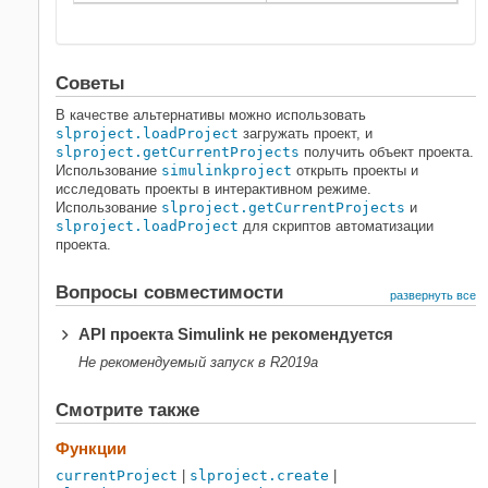
Советы
В качестве альтернативы можно использовать
slproject.loadProject
загружать проект, и
slproject.getCurrentProjects
получить объект проекта.
Использование
simulinkproject
открыть проекты и
исследовать проекты в интерактивном режиме.
Использование
slproject.getCurrentProjects
и
slproject.loadProject
для скриптов автоматизации
проекта.
Вопросы совместимости
развернуть все
API проекта
Simulink
не рекомендуется
Не рекомендуемый запуск в R2019a
Смотрите также
Функции
currentProject
|
slproject.create
|