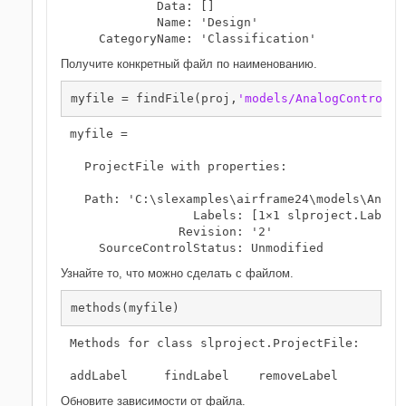
            Data: []

            Name: 'Design'

    CategoryName: 'Classification'
Получите конкретный файл по наименованию.
myfile = findFile(proj,
'models/AnalogControl.s
myfile = 

  ProjectFile with properties:

  Path: 'C:\slexamples\airframe24\models\Analog
                 Labels: [1×1 slproject.Label]

               Revision: '2'

Узнайте то, что можно сделать с файлом.
Methods for class slproject.ProjectFile:

addLabel     findLabel    removeLabel
Обновите зависимости от файла.