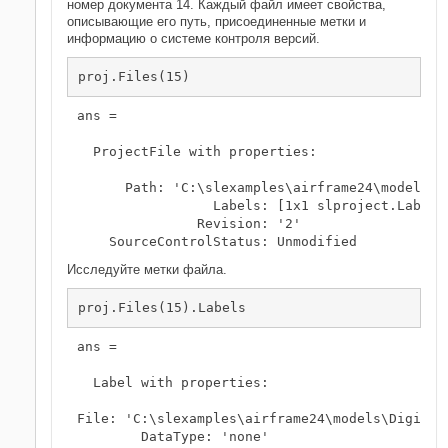
номер документа 14. Каждый файл имеет свойства,
описывающие его путь, присоединенные метки и
информацию о системе контроля версий.
proj.Files(15)
ans = 

  ProjectFile with properties:

      Path: 'C:\slexamples\airframe24\models\Di
                 Labels: [1x1 slproject.Label]

               Revision: '2'

    SourceControlStatus: Unmodified
Исследуйте метки файла.
ans = 

  Label with properties:

File: 'C:\slexamples\airframe24\models\DigitalC
        DataType: 'none'
