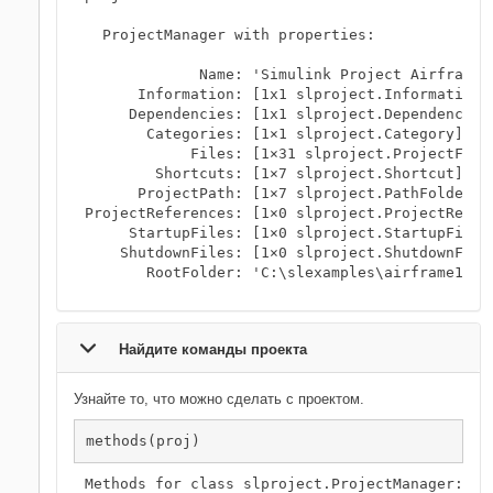
  ProjectManager with properties:

             Name: 'Simulink Project Airframe E
      Information: [1x1 slproject.Information]

     Dependencies: [1x1 slproject.Dependencies]
       Categories: [1×1 slproject.Category]

            Files: [1×31 slproject.ProjectFile]
        Shortcuts: [1×7 slproject.Shortcut]

      ProjectPath: [1×7 slproject.PathFolder]

ProjectReferences: [1×0 slproject.ProjectRefere
     StartupFiles: [1×0 slproject.StartupFile]

    ShutdownFiles: [1×0 slproject.ShutdownFile]
       RootFolder: 'C:\slexamples\airframe11'
Найдите команды проекта
Узнайте то, что можно сделать с проектом.
Methods for class slproject.ProjectManager:
