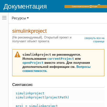
Документация
Переключатель
Ресурсы
навигационного
меню
вне
Домашняя страница документации
холста
simulinkproject
переключатель
Simulink
навигационного
(Не рекомендуемый), Открытый проект и
свернуть все на
меню
получают объект проекта
Управление проектами
странице
вне
Настройка проекта
холста
simulinkproject
не рекомендуется.
Simulink
Использование
currentProject
или
Управление проектами
openProject
вместо этого. Для получения
Управление файлами проекта
дополнительной информации см.
Вопросы
совместимости
.
Simulink
Управление проектами
Синтаксис
Анализ зависимостей
simulinkproject
simulinkproject(projectPath)
simulinkproject
proj = simulinkproject