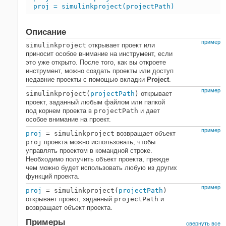
НА ЭТОЙ СТРАНИЦЕ
proj = simulinkproject(projectPath)
Синтаксис
Описание
Описание
Примеры
пример
simulinkproject
открывает проект или
Входные параметры
приносит особое внимание на инструмент, если
Выходные аргументы
это уже открыто. После того, как вы откроете
инструмент, можно создать проекты или доступ
Советы
недавние проекты с помощью вкладки
Project
.
Вопросы совместимости
пример
simulinkproject(
projectPath
)
открывает
Смотрите также
проект, заданный любым файлом или папкой
под корнем проекта в
projectPath
и дает
особое внимание на проект.
пример
proj
= simulinkproject
возвращает объект
proj
проекта
можно использовать, чтобы
управлять проектом в командной строке.
Необходимо получить объект проекта, прежде
чем можно будет использовать любую из других
функций проекта.
пример
proj
= simulinkproject(
projectPath
)
открывает проект, заданный
projectPath
и
возвращает объект проекта.
Примеры
свернуть все