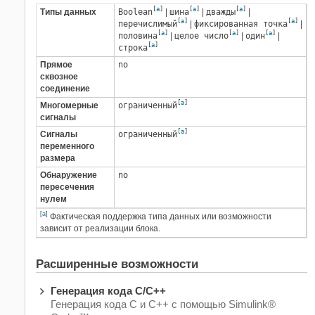
[
a
]
[
a
]
[
a
]
Типы данных
Boolean
|
шина
|
дважды
|
[
a
]
[
a
]
перечислимый
|
фиксированная точка
|
[
a
]
[
a
]
[
a
]
половина
|
целое число
|
один
|
[
a
]
строка
Прямое
no
сквозное
соединение
[
a
]
Многомерные
ограниченный
сигналы
[
a
]
Сигналы
ограниченный
переменного
размера
Обнаружение
no
пересечения
нулем
[
a
]
Фактическая поддержка типа данных или возможности
зависит от реализации блока.
Расширенные возможности
Генерация кода C/C++
Генерация кода C и C++ с помощью Simulink®