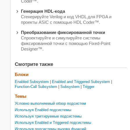
Coder™.
Генерация HDL-кода
Сгенерируйте Verilog и код VHDL для FPGA и
проекты ASIC с помощью HDL Coder™.
Преобразование фиксированной точки
Спроектируйте и симулируйте системы
фиксированной точки с помощью Fixed-Point
Designer™.
Смотрите также
Блоки
Enabled Subsystem
|
Enabled and Triggered Subsystem
|
Function-Call Subsystem
|
Subsystem
|
Trigger
Темы
Условно выполняемый обзор подсистем
Используя Enabled подсистемы
Используя триггируемые подсистемы
Используя Enabled и Triggered подсистемы
Используя подсистемы вызова функций