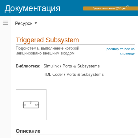
Документация
Переключатель
Ресурсы
навигационного
меню
вне
Домашняя страница документации
холста
Triggered Subsystem
переключатель
Simulink
навигационного
Подсистема, выполнение которой
расширьте все на
меню
инициировано внешним входом
Основы окружения Simulink
странице
вне
Библиотеки блоков
холста
Библиотека:
Simulink / Ports & Subsystems
Порты и подсистемы
HDL Coder / Ports & Subsystems
Simulink
Моделирование
Проектирование поведения модели
Условно выполняемые подсистемы и
модели
Triggered Subsystem
НА ЭТОЙ СТРАНИЦЕ
Описание
Описание
Порты