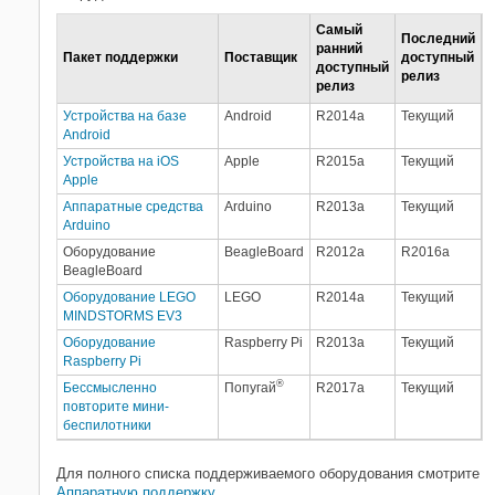
Симуляция
Самый
Управление проектами
Последний
ранний
Пакет поддержки
Поставщик
доступный
Авторские блоки и интеграция в
доступный
релиз
симуляцию
релиз
Simulink Поддерживаемые
Устройства на базе
Android
R2014a
Текущий
аппаратные средства
Android
Устройства на iOS
Apple
R2015a
Текущий
Apple
Аппаратные средства
Arduino
R2013a
Текущий
Arduino
Оборудование
BeagleBoard
R2012a
R2016a
BeagleBoard
Оборудование LEGO
LEGO
R2014a
Текущий
MINDSTORMS EV3
Оборудование
Raspberry Pi
R2013a
Текущий
Raspberry Pi
®
Бессмысленно
Попугай
R2017a
Текущий
повторите мини-
беспилотники
Для полного списка поддерживаемого оборудования смотрите
Аппаратную поддержку
.