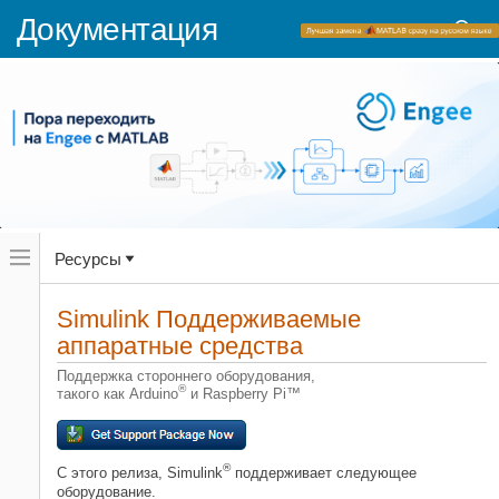
Документация
Переключатель
Ресурсы
навигационного
меню
вне
Домашняя страница документации
холста
Simulink
Поддерживаемые
Simulink
переключатель
аппаратные средства
навигационного
меню
Категория
Поддержка стороннего оборудования,
вне
®
такого как Arduino
и Raspberry Pi™
холста
Начало работы с Simulink
Приложения
Основы окружения Simulink
®
С этого релиза, Simulink
поддерживает следующее
Моделирование
оборудование.