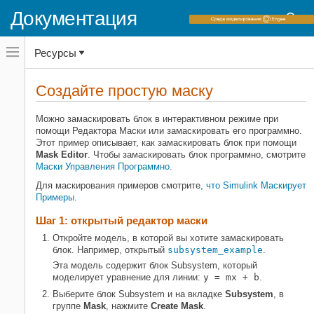
Документация
Переключатель
Ресурсы
навигационного
меню
вне
Домашняя страница документации
холста
Создайте простую маску
переключатель
Simulink
навигационного
меню
Можно замаскировать блок в интерактивном режиме при
Авторские блоки и интеграция в
вне
помощи Редактора Маски или замаскировать его программно.
симуляцию
холста
Этот пример описывает, как замаскировать блок при помощи
Создание масок блоков
Mask Editor
. Чтобы замаскировать блок программно, смотрите
Маски Управления Программно
.
Создайте простую маску
Для маскирования примеров смотрите
, что Simulink Маскирует
НА ЭТОЙ СТРАНИЦЕ
Примеры
.
Шаг 1: открытый редактор маски
Шаг 1: открытый редактор маски
Шаг 2: задайте маску
Откройте модель, в которой вы хотите замаскировать
Шаг 3: работайте с маской
блок. Например, открытый
subsystem_example
.
Похожие темы
Эта модель содержит блок Subsystem, который
моделирует уравнение для линии:
y = mx + b
.
Выберите блок Subsystem и на вкладке
Subsystem
, в
группе
Mask
, нажмите
Create Mask
.