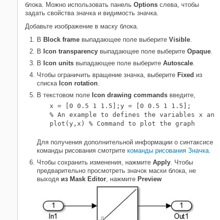
блока. Можно использовать панель
Options
слева, чтобы
задать свойства значка и видимость значка.
Добавьте изображение в маску блока.
В
Block frame
выпадающее поле выберите
Visible
.
В
Icon transparency
выпадающее поле выберите
Opaque
.
В
Icon units
выпадающее поле выберите
Autoscale
.
Чтобы ограничить вращение значка, выберите
Fixed
из
списка
Icon rotation
.
В текстовом поле
Icon drawing commands
введите,
x = [0 0.5 1 1.5];y = [0 0.5 1 1.5]; 

% An example to defines the variables x and 
plot(y,x) % Command to plot the graph
Для получения дополнительной информации о синтаксисе
команды рисования смотрите
команды рисования Значка
.
Чтобы сохранить изменения, нажмите
Apply
. Чтобы
предварительно просмотреть значок маски блока, не
выходя
из Mask Editor
, нажмите
Preview