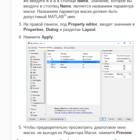
же введите
m
и
b
в столбце
Name
. Значение, которое вы
вводите в столбец
Name
, является названием параметра
маски. Названием параметра маски должен быть
®
допустимый MATLAB
имя.
На правой панели, под
Property editor
, вводят значения в
Properties
,
Dialog
и разделах
Layout
.
Нажмите
Apply
.
Чтобы предварительно просмотреть диалоговое окно
маски, не выходя из Редактора Маски, нажмите
Preview
.