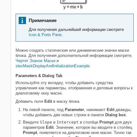
Примечание
Для получения дальнейшей информации смотрите
Icon & Ports Pane
.
Можно создать статические или динамические значки маски
блока. Для получения дополнительной информации смотрите
,
Чертят Значок Маски
и
slexMaskDisplayAndInitializationExample
.
Parameters & Dialog Tab
Используйте эту вкладку, чтобы добавить средства
управления как параметры, отображения и деловые вопросы к
диалоговому окну маски.
Добавить поля
Edit
в маску блока.
На левой панели, под
Parameter
, нажимают
Edit
дважды,
чтобы добавить две новых строки в панели
Dialog box
.
Введите
Slope
и
Intercept
в столбце
Prompt
для двух
параметров
Edit
. Значение, которое вы вводите в столбец
Prompt
, появляется на диалоговом окне маски. Точно так