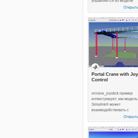
управляется из модели
Simulink®.
Открыть
Portal Crane with Joy
Control
vrcrane_joystick пример
иллюстрирует, как модель
Simulink® может
взаимодействовать с
виртуальным миром. Пор
Открыть
динамика подъемного кра
моделируется в Simulink и
визуализируется в вирту
реальности. Модель испо