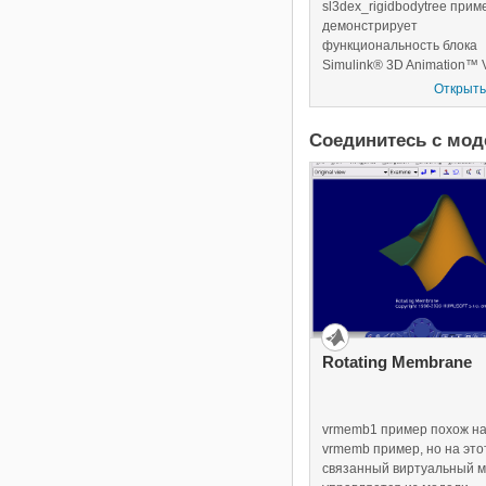
sl3dex_rigidbodytree прим
демонстрирует
функциональность блока
Simulink® 3D Animation™
RigidBodyTree.
Открыть
Соединитесь с мо
Rotating Membrane
vrmemb1 пример похож н
vrmemb пример, но на это
связанный виртуальный 