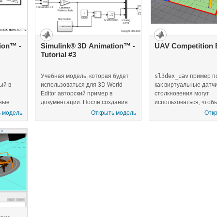
ввода-вывода. Однако
адаптировать эту моде
целям и платам захва
ion™ -
Simulink® 3D Animation™ -
UAV Competition 
Tutorial #3
Учебная модель, которая будет
sl3dex_uav
пример по
ый в
использоваться для 3D World
как виртуальные датч
Editor авторский пример в
столкновения могут
ные
документации. После создания
использоваться, чтобы
виртуального мира согласно
интерактивном режим
 модель
Открыть модель
Отк
я
инструкциям в документации
симуляцией и измени
включайте блок VR в модель и
вид объектов виртуал
соедините B1, координаты B2 и S,
с помощью Simulink® 
масштабирующийся к
Animation™. Пример
соответствующим узлам в
представляет просту
виртуальном мире.
беспилотного воздуш
транспортного средств