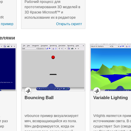
ер
Рабочий процесс для
прототипирования 3D моделей в
3D Краске Microsoft™ и
 VR
использование их в редакторе
Simulink® 3D Animation™ и
 пример
Открыть скрипт
средстве просмотра. Этот
пример принимает, что вы
делями
работаете над платформой
Microsoft Windows.
Bouncing Ball
Variable Lighting
а
vrbounce пример визуализирует
Vrlights является при
т раз
мяч, возвращающийся из пола.
источниками света. В 
мир
Мяч деформируется, когда он
существует Sun (смо