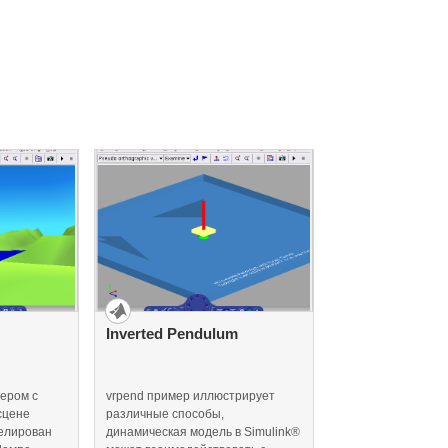
Inverted Pendulum
мером с
vrpend пример иллюстрирует
сцене
различные способы,
делирован
динамическая модель в Simulink®