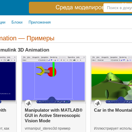
Справка
по
поиску
ции
Блоки
Приложения
imation — Примеры
mulink 3D Animation
ith
Manipulator with MATLAB®
Car in the Mounta
GUI in Active Stereoscopic
Vision Mode
, как
vrmanipul_stereo3d пример
Иллюстрирует исполь