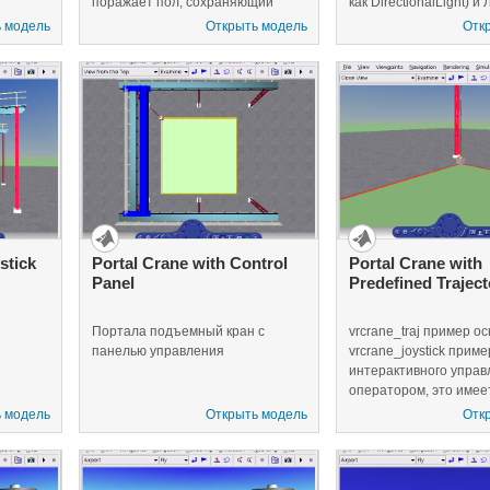
поражает пол, сохраняющий
как DirectionalLight) и
объем постоянного мяча.
(смоделированный как 
 модель
Открыть модель
Отк
Деформация достигается путем
перемещенный из мо
изменения поля шкалы мяча.
Simulink®, создавая 
изменений между дне
освещением ландшаф
связанном файле VR
несколько точек зрени
которые позволяют в
наблюдать постепенн
изменения в свете с 
точек зрения.
stick
Portal Crane with Control
Portal Crane with
Panel
Predefined Traject
Портала подъемный кран с
vrcrane_traj пример о
панелью управления
vrcrane_joystick прим
интерактивного управ
оператором, это имее
тала
предопределенную т
 модель
Открыть модель
Отк
на
загрузки.
альной
льзует