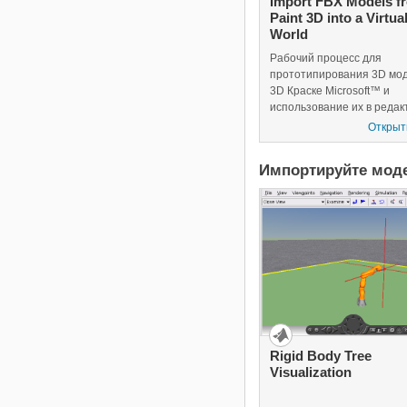
Import FBX Models f
Paint 3D into a Virtua
World
Рабочий процесс для
прототипирования 3D мод
3D Краске Microsoft™ и
использование их в редак
Simulink® 3D Animation™ 
Открыт
средстве просмотра. Этот
пример принимает, что вы
Импортируйте мод
работаете над платформ
Microsoft Windows.
Rigid Body Tree
Visualization