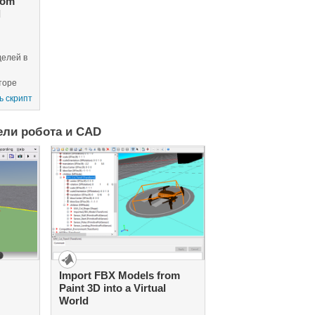
rom
l
елей в
торе
и
ь скрипт
ели робота и CAD
ой
Import FBX Models from
Paint 3D into a Virtual
World