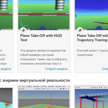
ением.
тся,
нием
а 1,
стить
Plane Take-Off with HUD
Plane Take-Off wit
Text
Trajectory Tracing
ет
Эта модель является вариантом
Плоский взлет с трас
ета -
vrtkoff примера, который
траектории
чной
показывает также, как отобразить
олько
значения сигналов как текст в
этой
виртуальной сцене и простом
 модель
Открыть модель
Отк
Главном отображении (HUD).
ти,
с мирами виртуальной реальности
т с