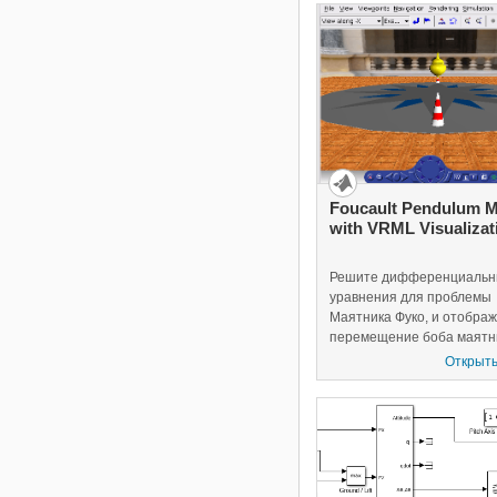
UAV Toolbox
Vehicle Network Toolbox
Wavelet Toolbox
Wireless HDL Toolbox
WLAN Toolbox
Foucault Pendulum 
with VRML Visualizat
Решите дифференциаль
уравнения для проблемы
Маятника Фуко, и отобра
перемещение боба маятн
сцене VRML. Можно изме
Открыть
местоположение Маятник
изменения Широты / пос
значения Долготы в моде
других параметрах (g, Оме
начальные условия) в раб
области MATLAB®.