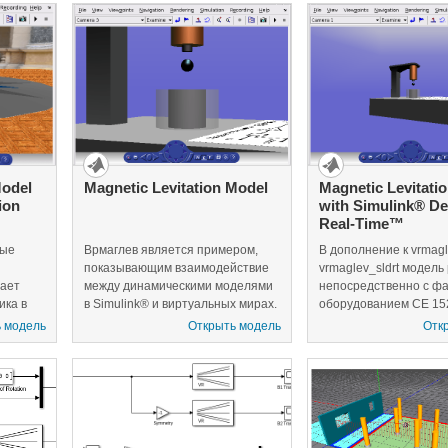
Model
Magnetic Levitation Model
Magnetic Levitati
ion
with Simulink® D
Real-Time™
ные
Врмаглев является примером,
В дополнение к vrmag
показывающим взаимодействие
vrmaglev_sldrt модель
жает
между динамическими моделями
непосредственно с фа
ика в
в Simulink® и виртуальных мирах.
оборудованием CE 15
нить
Модель Simulink® представляет
лабораторного экспер
 модель
Открыть модель
Отк
а путем
HUMUSOFT® CE152 Magnetic
режиме реального вр
тоянные
Levitation, образовательный /
создали эту модель, 
ли и
масштабная модель
работать с Simulink C
га, L и
представления.
Simulink Desktop Real
очей
(http://www.humusoft.com/link/models)
HUMUSOFT® MF 644
многофункциональная