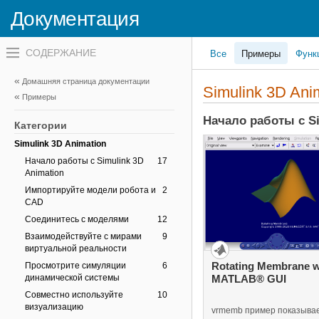
Signal Processing Toolbox
Документация
SimBiology
SimEvents
Переключатель
Все
Примеры
Функ
навигационного
Simscape
меню
Simscape Driveline
вне
Домашняя страница документации
холста
Simulink 3D An
Simscape Electrical
Примеры
переключатель
навигационного
Simscape Fluids
Начало работы с Si
меню
Категории
Simscape Multibody
вне
холста
Simulink 3D Animation
Начало работы с Simulink 3D
17
Animation
Импортируйте модели робота и
2
CAD
Соединитесь с моделями
12
Взаимодействуйте с мирами
9
виртуальной реальности
Rotating Membrane w
Просмотрите симуляции
6
динамической системы
MATLAB® GUI
Совместно используйте
10
визуализацию
vrmemb пример показывает