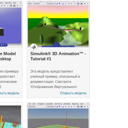
объектного отслеживания и
манипуляции, простого
обнаружения столкновений,
симуляции относящихся к
осязанию эффектов, и т.д.
on Model
Simulink® 3D Animation™ -
esktop
Tutorial #1
lev примеру
Эта модель представляет
 работает
учебный пример, описанный в
ктическим
документации. Смотрите
2
'Отображение Виртуального
имента в
мира' глава в Руководстве
рыть модель
Открыть модель
емени. Мы
пользователя Simulink 3D
чтобы
Animation.
oder™,
-Time и
 плата