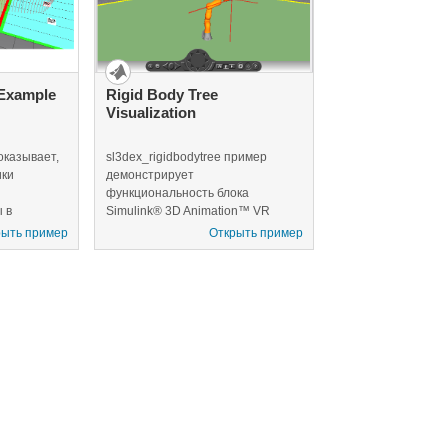
 можно
ль к другим
та.
Example
Rigid Body Tree
Visualization
казывает,
sl3dex_rigidbodytree пример
ики
демонстрирует
функциональность блока
 в
Simulink® 3D Animation™ VR
е управлять
RigidBodyTree.
рыть пример
Открыть пример
ть внешний
ьного мира
3D
ю проблему
ного
а (UAV).