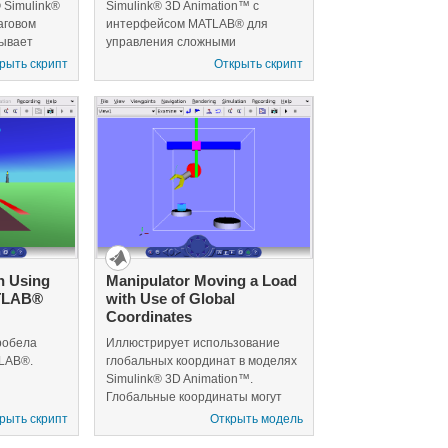
Simulink®
Simulink® 3D Animation™ с
аговом
интерфейсом MATLAB® для
зывает
управления сложными
обы
объектами.
рыть скрипт
Открыть скрипт
ь объектами
ы узнаете о
го мира и
по
билю вдоль
n Using
Manipulator Moving a Load
TLAB®
with Use of Global
Coordinates
робела
Иллюстрирует использование
LAB®.
глобальных координат в моделях
Simulink® 3D Animation™.
Глобальные координаты могут
использоваться в модели во
рыть скрипт
Открыть модель
многих отношениях для