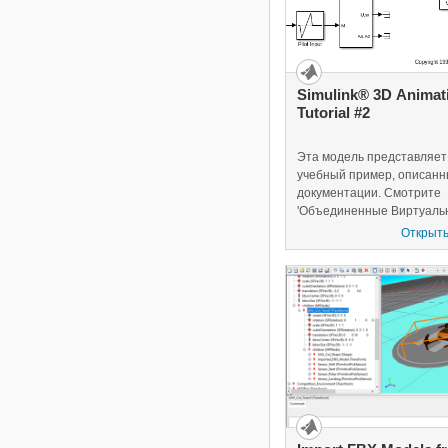
Simulink® 3D Animat
Tutorial #2
Эта модель представляет
учебный пример, описанн
документации. Смотрите
'Объединенные Виртуаль
миры с Simulink' глава в
Открыть
Руководстве пользовател
Simulink 3D Animation.