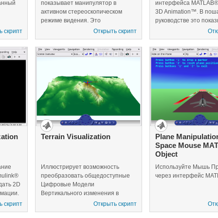
анный
показывает манипулятор в
интерфейса MATLAB® 
активном стереоскопическом
3D Animation™. В пош
режиме видения. Это
руководстве это пока
ембрана
иллюстрирует эффект свойств
команды для того, чт
ь скрипт
Открыть скрипт
Отк
кцией
рендеринга стерео и пути, как
запросить и управлят
формате
работать со стереоскопическими
виртуального мира. В
тной
свойствами VRFIGURE видения.
структурах виртуально
жно
затем переместитесь 
ndle
виртуальному автомо
пути через горы.
k 3D
иров.
zation
Terrain Visualization
Plane Manipulatio
Space Mouse MA
Object
ание
Иллюстрирует возможность
Используйте Мышь П
ulink®
преобразовать общедоступные
через интерфейс MAT
дать 2D
Цифровые Модели
мации.
Вертикального изменения в
формат X3D для использования в
ь скрипт
Открыть скрипт
Отк
сценах виртуальной реальности.