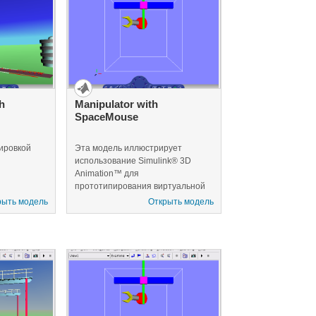
планеты и расстояние между
Землей и Луной настроены,
чтобы обеспечить интересное
представление.
h
Manipulator with
SpaceMouse
сировкой
Эта модель иллюстрирует
использование Simulink® 3D
Animation™ для
прототипирования виртуальной
реальности и тестирования
рыть модель
Открыть модель
жизнеспособности проектов
перед фазой реализации. Кроме
того, этот пример иллюстрирует
использование SpaceMouse
Магеллана для управления
объектами в виртуальном мире.