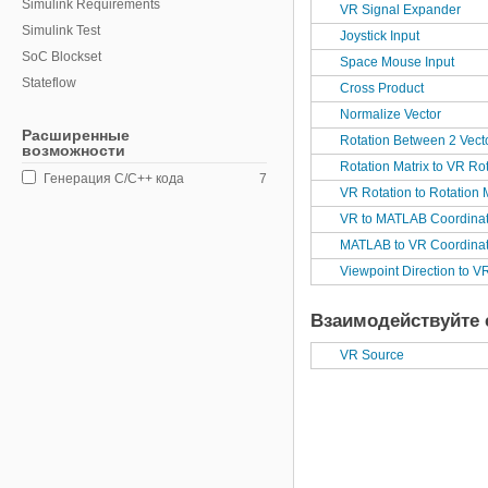
Simulink Requirements
VR Signal Expander
Simulink Test
Joystick Input
SoC Blockset
Space Mouse Input
Stateflow
Cross Product
Statistics and Machine Learning
Normalize Vector
Toolbox
Расширенные
Rotation Between 2 Vect
возможности
System Composer
Rotation Matrix to VR Ro
Генерация C/C++ кода
7
System Identification Toolbox
VR Rotation to Rotation 
UAV Toolbox
VR to MATLAB Coordina
Vehicle Network Toolbox
MATLAB to VR Coordina
Wireless HDL Toolbox
Viewpoint Direction to V
WLAN Toolbox
Взаимодействуйте 
VR Source