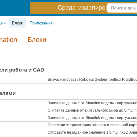
Справка
по
поиску
ции
Блоки
Приложения
mation — Блоки
ели робота и CAD
Визуализировать
Robotics System Toolbox
RigidBod
делями
Запишите данные от
Simulink
модель к виртуальн
Считайте данные от виртуального мира до
Simulin
Запишите данные от
Simulink
модель к виртуально
Проследите траекторию объекта в связанной вир
Отправьте незаданное значение в
Simulink
3D Ани