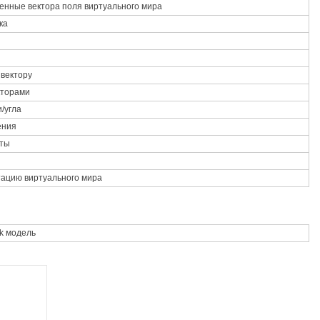
енные вектора поля виртуального мира
ка
 вектору
кторами
/угла
ения
ты
тацию виртуального мира
k
модель