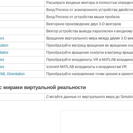
Расширьте входные векторы в полностью определ
Вход Process от асинхронного устройства джойсти
Вход Process от устройства мыши пробела
Векторное произведение двух 3-D векторов
Вектор устройства вывода параллелен к входному
ors
Вращение виртуального мира между двумя 3-D ве
tation
Преобразуйте матрицу вращения во вращение оси
Matrix
Преобразуйте вращение оси/угла в матрицу вращ
tes
Преобразуйте координаты VR в
MATLAB
координа
tes
\convert
MATLAB
координаты к координатам VR
RML Orientation
Преобразуйте направление точки зрения в ориен
с мирами виртуальной реальности
Считайте данные от виртуального мира до
Simulin