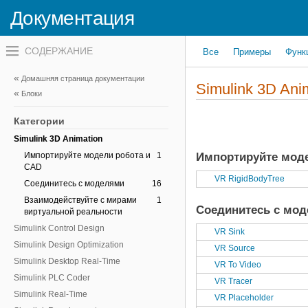
Sensor Fusion and Tracking Toolbox
Документация
SerDes Toolbox
SimEvents
Переключатель
Все
Примеры
Функ
навигационного
Simscape
меню
Simscape Driveline
вне
Домашняя страница документации
холста
Simulink 3D Ani
Simscape Electrical
Блоки
переключатель
навигационного
Simscape Fluids
меню
Категории
Simscape Multibody
вне
холста
Simulink 3D Animation
Импортируйте модели робота и
1
Импортируйте мод
CAD
VR RigidBodyTree
Соединитесь с моделями
16
Взаимодействуйте с мирами
1
Соединитесь с мо
виртуальной реальности
Simulink Control Design
VR Sink
Simulink Design Optimization
VR Source
Simulink Desktop Real-Time
VR To Video
Simulink PLC Coder
VR Tracer
Simulink Real-Time
VR Placeholder