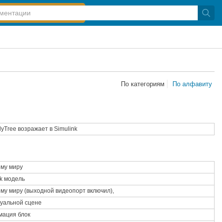
По категориям
По алфавиту
yTree возражает в
Simulink
ому миру
k
модель
му миру (выходной видеопорт включил),
туальной сцене
мация
блок