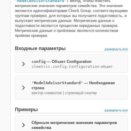
'ModelAdvisorStandard'
)
метод, чтобы очистить
метрические значения параметров семейства. Эти значения
являются идентификаторами Check Group, соответствующими
группам проверки, для которых вы получаете податливость, и
выпускает метрические данные. Метрические данные о
податливости являются процентом переданных проверок.
Метрические данные о проблемах являются количеством
проблем проверки.
Входные параметры
развернуть все
config
—
Объект Configuration
slmetric.config.Configuration
объект
'ModelAdvisorStandard'
—
Необходимая
строка
вектор символов
|
строковый скаляр
Примеры
развернуть все
Сбросьте метрические значения параметров
семейства