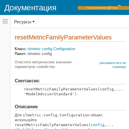
Документация
Переключатель
Ресурсы
навигационного
меню
вне
Домашняя страница документации
холста
resetMetricFamilyParameterValues
переключатель
Simulink Check
навигационного
меню
Класс:
slmetric.config.Configuration
Соберите метрики модели и
вне
Пакет:
slmetric.config
тестирования
холста
Метрики модели
Очистите метрические значения
расширьте все на
параметров семейства
странице
resetMetricFamilyParameterValues
НА ЭТОЙ СТРАНИЦЕ
Синтаксис
Синтаксис
resetMetricFamilyParameterValues(config,...
Описание
'ModelAdvisorStandard')
Входные параметры
Примеры
Описание
Смотрите также
Для
slmetric.config.Configuration
объект,
используйте
resetMetricFamilyParameterValues(
config
,...