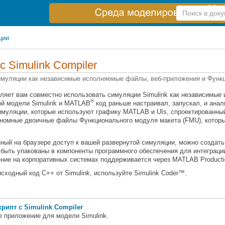
Справка
по
поиску
ции
 с
Simulink Compiler
имуляции как независимые исполняемые файлы, веб-приложения и Функ
ляет вам совместно использовать симуляции Simulink как независимы
®
ой модели Simulink и MATLAB
код раньше настраивал, запускал, и ан
уляции, которые используют графику MATLAB и UIs, спроектированный 
ономные двоичные файлы Функционального модуля макета (FMU), котор
ный на браузере доступ к вашей развернутой симуляции, можно создать
 быть упакованы в компоненты программного обеспечения для интеграци
ние на корпоративных системах поддерживается через
MATLAB Producti
исходный код C++ от Simulink, используйте
Simulink Coder™
.
крипт с Simulink Compiler
 приложение для модели Simulink.