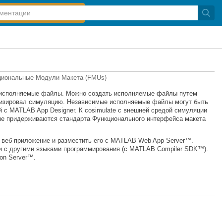
циональные Модули Макета (FMUs)
е исполняемые файлы. Можно создать исполняемые файлы путем
ализировал симуляцию. Независимые исполняемые файлы могут быть
с MATLAB App Designer. К cosimulate с внешней средой симуляции
ые придерживаются стандарта Функционального интерфейса макета
 веб-приложение и разместить его с
MATLAB Web App Server™
.
и с другими языками программирования (с
MATLAB Compiler SDK™
).
on Server™
.