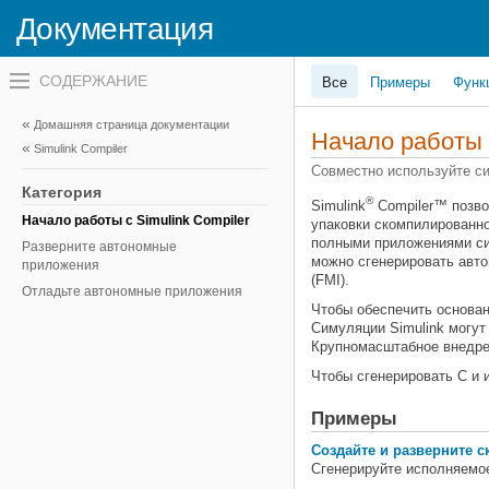
Документация
Переключатель
Все
Примеры
Функ
навигационного
меню
вне
Домашняя страница документации
холста
Начало работы
Simulink Compiler
переключатель
навигационного
Совместно используйте с
меню
Категория
вне
®
Simulink
Compiler™
позво
холста
Начало работы с Simulink Compiler
упаковки скомпилированн
полными приложениями сим
Разверните автономные
можно сгенерировать авт
приложения
(FMI).
Отладьте автономные приложения
Чтобы обеспечить основан
Симуляции Simulink могут
Крупномасштабное внедре
Чтобы сгенерировать C и 
Примеры
Создайте и разверните с
Сгенерируйте исполняемое