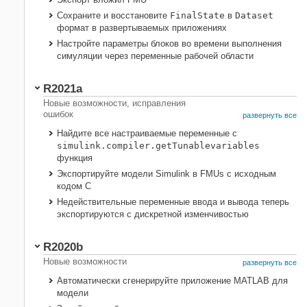
Несовместимости только
Сохраните и восстановите
FinalState
в
Dataset
формат в развертываемых приложениях
Настройте параметры блоков во времени выполнения
симуляции через переменные рабочей области
R2021a
Новые возможности, исправления
ошибок
развернуть все
Найдите все настраиваемые переменные с
simulink.compiler.getTunablevariables
функция
Экспортируйте модели Simulink в FMUs с исходным
кодом C
Недействительные переменные ввода и вывода теперь
экспортируются с дискретной изменчивостью
R2020b
Новые возможности
развернуть все
Автоматически сгенерируйте приложение
MATLAB
для
модели