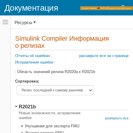
Документация
Переключатель
Ресурсы
навигационного
меню
вне
Домашняя страница документации
холста
Simulink Compiler Информация
Информация о релизах
переключатель
о релизах
навигационного
Simulink Compiler
меню
вне
Отчеты об ошибках
|
расширьте все на странице
Категория
холста
Исправления ошибок
|
Область значений релиза:
R2020a
к
R2021b
Текстовый фильтр
Сортировка:
Область значений релиза:
R2021b
Запуск
Окончание
Новые возможности, исправления
релиза
релиза
ошибок
развернуть все
Улучшения для экспорта FMU
Вопросы совместимости
Экспорт вложил FMU