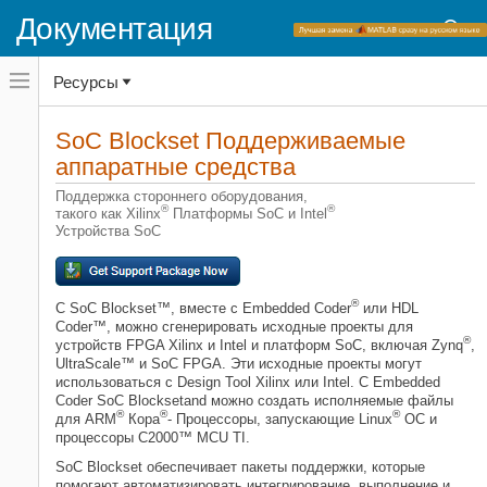
Документация
Переключатель
Ресурсы
навигационного
меню
вне
Домашняя страница документации
холста
SoC Blockset
Поддерживаемые
SoC Blockset
переключатель
аппаратные средства
навигационного
меню
Категория
Поддержка стороннего оборудования,
вне
®
®
такого как Xilinx
Платформы SoC и Intel
холста
Начало работы с SoC Blockset
Устройства SoC
Система на чипе (SoC)
Программное обеспечение
процессора
®
С SoC Blockset™, вместе с Embedded Coder
или HDL
Программируемая логика
Coder™, можно сгенерировать исходные проекты для
®
Память
устройств FPGA Xilinx и Intel и платформ SoC, включая Zynq
,
UltraScale™ и SoC FPGA. Эти исходные проекты могут
Периферия
использоваться с Design Tool Xilinx или Intel. С Embedded
SoC Blockset Поддерживаемые
Coder SoC Blocksetand можно создать исполняемые файлы
аппаратные средства
®
®
®
для
ARM
Кора
- Процессоры, запускающие Linux
ОС и
процессоры C2000™ MCU TI.
SoC Blockset обеспечивает пакеты поддержки, которые
помогают автоматизировать интегрирование, выполнение и