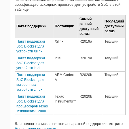
верификацию исходных проектов для устройств SoC в этой
таблице.
Самый
Последний
ранний
Пакет поддержки
Поставщик
доступный
доступный
релиз
релиз
Пакет поддержки
Xilinx
R2019a
Текущий
SoC Blockset для
устройств Xilinx
Пакет поддержки
Intel
R2019a
Текущий
SoC Blockset для
устройств Intel
Пакет поддержки
ARM Cortex-
R2020b
Текущий
SoC Blockset для
A
встроенных
устройств Linux
Пакет поддержки
Техас
R2020b
Текущий
SoC Blockset для
Instruments™
процессоров Texas
Instruments C2000
Для полного списка пакетов аппаратной поддержки смотрите
Аппаратную поддержку
.