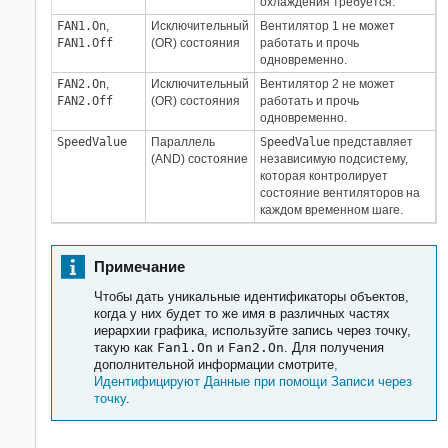
охлаждения требуется.
FAN1.On
,
Исключительный
Вентилятор 1 не может
FAN1.Off
(OR) состояния
работать и прочь
одновременно.
FAN2.On
,
Исключительный
Вентилятор 2 не может
FAN2.Off
(OR) состояния
работать и прочь
одновременно.
SpeedValue
Параллель
SpeedValue
представляет
(AND) состояние
независимую подсистему,
которая контролирует
состояние вентиляторов на
каждом временном шаге.
Примечание
Чтобы дать уникальные идентификаторы объектов,
когда у них будет то же имя в различных частях
иерархии графика, используйте запись через точку,
такую как
Fan1.On
и
Fan2.On
. Для получения
дополнительной информации смотрите
,
Идентифицируют Данные при помощи Записи через
точку
.