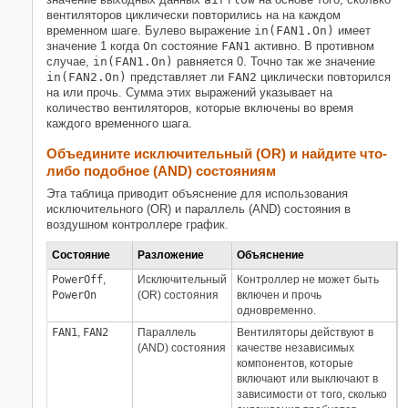
вентиляторов циклически повторились на на каждом
временном шаге. Булево выражение
in(FAN1.On)
имеет
значение 1 когда
On
состояние
FAN1
активно. В противном
случае,
in(FAN1.On)
равняется 0. Точно так же значение
in(FAN2.On)
представляет ли
FAN2
циклически повторился
на или прочь. Сумма этих выражений указывает на
количество вентиляторов, которые включены во время
каждого временного шага.
Объедините исключительный (OR) и найдите что-
либо подобное (AND) состояниям
Эта таблица приводит объяснение для использования
исключительного (OR) и параллель (AND) состояния в
воздушном контроллере график.
Состояние
Разложение
Объяснение
PowerOff
,
Исключительный
Контроллер не может быть
PowerOn
(OR) состояния
включен и прочь
одновременно.
FAN1
,
FAN2
Параллель
Вентиляторы действуют в
(AND) состояния
качестве независимых
компонентов, которые
включают или выключают в
зависимости от того, сколько