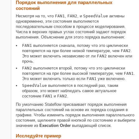
Порядок выполнения для параллельных
состояний
Несмотря на то, что
FAN1
,
FAN2
, и
SpeedValue
активны
одновременно, эти состояния выполняются
последовательным способом в процессе моделирования.
Числа в верхних правых углах состояний задают порядок
выполнения. Объяснение для этого порядка выполнения:
FAN1
выполняется сначала, потому что это циклически
повторяется на при более низкой температуре, чем
FAN2
.
Это может включить независимо от ли
FAN2
включен или
прочь.
FAN2
выполняется второй, потому что это циклически
повторяется на при более высокой температуре, чем
FAN1
.
Это может включить только если
FAN1
уже включено.
SpeedValue
выполняется в последний раз, таким
образом, это может наблюдать самое актуальное
состояние
FAN1
и
FAN2
.
По умолчанию Stateflow присваивает порядок выполнения
параллельных состояний на основе их порядка создания в
графике. Чтобы изменить порядок выполнения параллельного
состояния, щелкните правой кнопкой по состоянию и выберите
значение из
Execution Order
выпадающий список.
Исследуйте пример