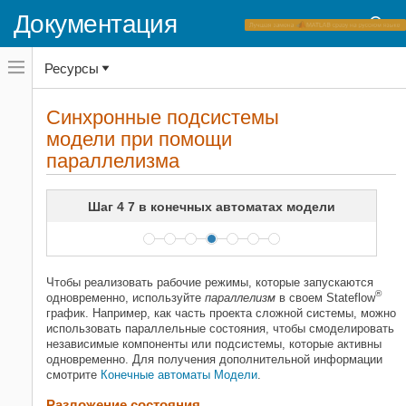
Документация
Переключатель
Ресурсы
навигационного
меню
вне
Домашняя страница документации
холста
Синхронные подсистемы
переключатель
модели при помощи
Stateflow
навигационного
меню
параллелизма
Начало работы с Stateflow
вне
холста
Синхронные подсистемы модели
при помощи параллелизма
Шаг 4 7 в конечных автоматах модели
НА ЭТОЙ СТРАНИЦЕ
Разложение состояния
Пример параллельного разложения
Чтобы реализовать рабочие режимы, которые запускаются
Объедините исключительный (OR) и
®
одновременно, используйте
параллелизм
в своем Stateflow
найдите что-либо подобное (AND)
график. Например, как часть проекта сложной системы, можно
состояниям
использовать параллельные состояния, чтобы смоделировать
Порядок выполнения для
независимые компоненты или подсистемы, которые активны
параллельных состояний
одновременно. Для получения дополнительной информации
Исследуйте пример
смотрите
Конечные автоматы Модели
.
Похожие темы
Разложение состояния