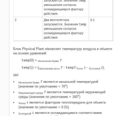
запускается. Значение
temp
уменьшения согласно
охлаждающемуся фактору
действия.
2
Два вентилятора
0.1
запускаются. Значение
temp
уменьшения согласно
охлаждающемуся фактору
действия.
Блок Physical Plant обновляет температуру воздуха в объекте
на основе уравнений
T
temp
(0) =
Начальная буква
t
T
T·
k
k
temp
'(
) = (
-
temp
-
),
Окружающая среда
Тепло
Холодный
где:
T
является начальной температурой
Начальная буква
o
(значение по умолчанию = 70
)
T
является температурой окружающей
Окружающая среда
o
среды (значение по умолчанию = 160
)
k
является фактором теплопередачи для объекта
Тепло
(значение по умолчанию = 0.01)
k
является охлаждающимся соответствием
Холодный