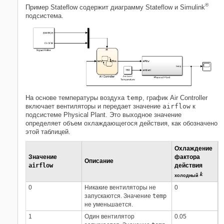
®
Пример Stateflow содержит диаграмму Stateflow и Simulink
подсистема.
На основе температуры воздуха
temp
, график
Air Controller
включает вентиляторы и передает значение
airflow
к
подсистеме
Physical Plant
. Это выходное значение
определяет объем охлаждающегося действия, как обозначено
этой таблицей.
Охлаждение
Значение
фактора
Описание
airflow
действия
k
холодный
0
Никакие вентиляторы не
0
запускаются. Значение
temp
не уменьшается.
1
Один вентилятор
0.05