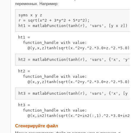
переменных. Например:
syms x y z

r = sqrt(x^2 + 3*y^2 + 5*z^2);

ht1 = matlabFunction(tanh(r), 'vars', [y x z])
ht1 = 

  function_handle with value:

    @(y,x,z)tanh(sqrt(x.^2+y.^2.*3.0+z.^2.*5.0))
ht2 = matlabFunction(tanh(r), 'vars', {'x', 'y',
ht2 = 

  function_handle with value:

    @(x,y,z)tanh(sqrt(x.^2+y.^2.*3.0+z.^2.*5.0))
ht3 = matlabFunction(tanh(r), 'vars', {'x', [y z
ht3 = 

  function_handle with value:

    @(x,in2)tanh(sqrt(x.^2+in2(:,1).^2.*3.0+in2(
Сгенерируйте файл