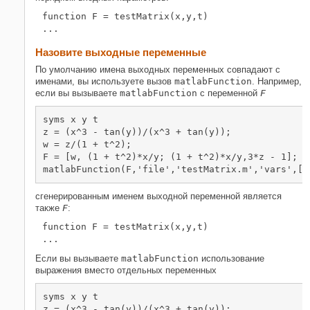
function F = testMatrix(x,y,t)

...
Назовите выходные переменные
По умолчанию имена выходных переменных совпадают с
именами, вы используете вызов
matlabFunction
. Например,
если вы вызываете
matlabFunction
с переменной
F
syms x y t

z = (x^3 - tan(y))/(x^3 + tan(y));

w = z/(1 + t^2);

F = [w, (1 + t^2)*x/y; (1 + t^2)*x/y,3*z - 1];

matlabFunction(F,'file','testMatrix.m','vars',[x
сгенерированным именем выходной переменной является
также
F
:
function F = testMatrix(x,y,t)

...
Если вы вызываете
matlabFunction
использование
выражения вместо отдельных переменных
syms x y t

z = (x^3 - tan(y))/(x^3 + tan(y));
