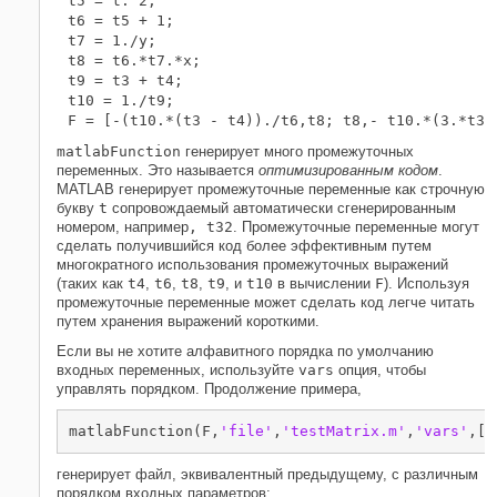
t5 = t.^2;

t6 = t5 + 1;

t7 = 1./y;

t8 = t6.*t7.*x;

t9 = t3 + t4;

t10 = 1./t9;

F = [-(t10.*(t3 - t4))./t6,t8; t8,- t10.*(3.*t3 
matlabFunction
генерирует много промежуточных
переменных. Это называется
оптимизированным кодом
.
MATLAB генерирует промежуточные переменные как строчную
букву
t
сопровождаемый автоматически сгенерированным
номером, например
, t32
. Промежуточные переменные могут
сделать получившийся код более эффективным путем
многократного использования промежуточных выражений
(таких как
t4
,
t6
,
t8
,
t9
, и
t10
в вычислении
F
). Используя
промежуточные переменные может сделать код легче читать
путем хранения выражений короткими.
Если вы не хотите алфавитного порядка по умолчанию
входных переменных, используйте
vars
опция, чтобы
управлять порядком. Продолжение примера,
matlabFunction(F,
'file'
,
'testMatrix.m'
,
'vars'
,[x
генерирует файл, эквивалентный предыдущему, с различным
порядком входных параметров: