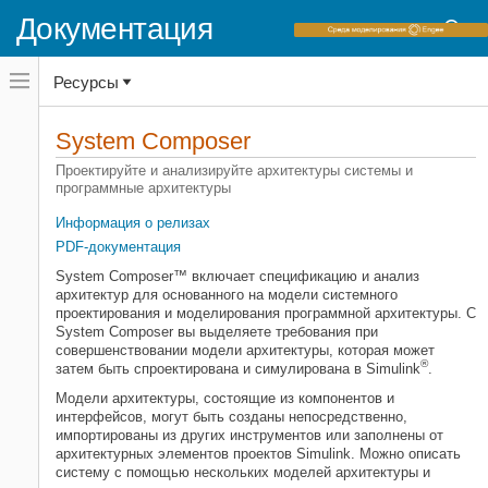
Документация
Переключатель
Ресурсы
навигационного
меню
вне
Домашняя страница документации
холста
System Composer
переключатель
навигационного
Категория
Проектируйте и анализируйте архитектуры системы и
меню
программные архитектуры
Начало работы с System Composer
вне
холста
Модели архитектуры автора
Информация о релизах
PDF-документация
Соедините и управляйте
требованиями
System Composer™ включает спецификацию и анализ
Расширьте архитектурные элементы
архитектур для основанного на модели системного
проектирования и моделирования программной архитектуры. С
Создайте пользовательские
System Composer вы выделяете требования при
представления
совершенствовании модели архитектуры, которая может
Выделите и анализируйте модели
®
затем быть спроектирована и симулирована в Simulink
.
архитектуры
Модели архитектуры, состоящие из компонентов и
Поведение модели автора
интерфейсов, могут быть созданы непосредственно,
Спроектируйте программные
импортированы из других инструментов или заполнены от
архитектуры
архитектурных элементов проектов Simulink. Можно описать
систему с помощью нескольких моделей архитектуры и
Импортируйте и экспортируйте