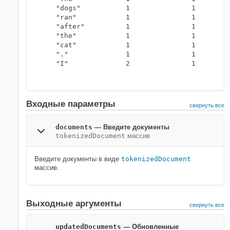
    "dogs"           1               1        
    "ran"            1               1        
    "after"          1               1        
    "the"            1               1        
    "cat"            1               1        
    "."              1               1        
    "I"              2               1        
Входные параметры
свернуть все
documents
—
Введите документы
tokenizedDocument
массив
Введите документы в виде
tokenizedDocument
массив.
Выходные аргументы
свернуть все
updatedDocuments
— Обновленные