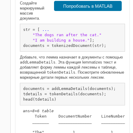
Создайте
Попробовать в MATLAB
маркируемый
массив
документа.
str = [ 
...
"The dogs ran after the cat."
"I am building a house."
];

documents = tokenizedDocument(str);
Добавьте, что лемма назначает в документы с помощью
addLemmaDetails
. Эта функция lemmatizes текст и
добавляет форму леммы каждой лексемы к таблице,
возвращенной
tokenDetails
. Посмотрите обновленные
маркерные детали первых нескольких лексем.
documents = addLemmaDetails(documents);

tdetails = tokenDetails(documents);

head(tdetails)
ans=
8×6 table
     Token     DocumentNumber    LineNumber   
    _______    ______________    __________   
    "The"            1               1        