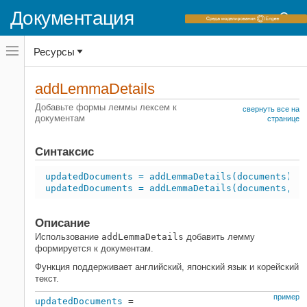
Документация
Переключатель
Ресурсы
навигационного
меню
вне
Домашняя страница документации
холста
addLemmaDetails
переключатель
Text Analytics Toolbox
навигационного
Добавьте формы леммы лексем к
свернуть все на
меню
документам
Подготовка текстовых данных
странице
вне
холста
Text Analytics Toolbox
Синтаксис
Поддержка языка
updatedDocuments = addLemmaDetails(documents)
addLemmaDetails
updatedDocuments = addLemmaDetails(documents,'D
НА ЭТОЙ СТРАНИЦЕ
Синтаксис
Описание
Описание
Использование
addLemmaDetails
добавить лемму
Примеры
формируется к документам.
Входные параметры
Функция поддерживает английский, японский язык и корейский
текст.
Выходные аргументы
Смотрите также
пример
updatedDocuments
=