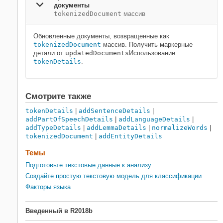
документы
tokenizedDocument
массив
Обновленные документы, возвращенные как
tokenizedDocument
массив. Получить маркерные
детали от
updatedDocuments
Использование
tokenDetails
.
Смотрите также
tokenDetails
|
addSentenceDetails
|
addPartOfSpeechDetails
|
addLanguageDetails
|
addTypeDetails
|
addLemmaDetails
|
normalizeWords
|
tokenizedDocument
|
addEntityDetails
Темы
Подготовьте текстовые данные к анализу
Создайте простую текстовую модель для классификации
Факторы языка
Введенный в R2018b