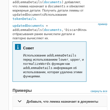
addLemmaDetails(
documents
)
добавляет,
что лемма назначает в
documents
и обновляет
маркерные детали. Получить детали леммы от
updatedDocuments
Использование
tokenDetails
.
пример
updatedDocuments
=
addLemmaDetails(
documents
,'DiscardKnownValues',tr
отбрасывания ранее вычислили детали и
повторно вычисляют их.
Совет
Использование
addLemmaDetails
перед использованием
lower
,
upper
, и
normalizeWords
функции как
addLemmaDetails
информация об
использовании, которая удалена этими
функциями.
Примеры
свернуть все
Добавьте, что лемма назначает в документы