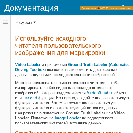
Документация
Переключатель
Ресурсы
навигационного
меню
вне
Домашняя страница документации
холста
Используйте исходного
переключатель
читателя пользовательского
Computer Vision Toolbox
навигационного
меню
изображения для маркировки
Изображение и видео разметка
вне
достоверных данных
холста
Video Labeler
и
приложения
Ground Truth Labeler (Automated
Используйте исходного читателя
Driving Toolbox)
позволяют вам пометить достоверные
пользовательского изображения
данные в видео или последовательности изображений.
для маркировки
Можно использовать пользовательского читателя, чтобы
НА ЭТОЙ СТРАНИЦЕ
импортировать любое видео или последовательность
Создайте пользовательскую
изображений, которая поддерживается
VideoReader
объект
функцию читателя
или
imread
функция. Во-первых, создайте пользовательскую
Импортируйте источник данных в
функцию читателя. Затем загрузите пользовательскую
приложение Video Labeler
функцию читателя и соответствующий источник данных
изображения в приложение
Ground Truth Labeler
или
Video
Импортируйте источник данных в
Labeler
. Приложение
Image Labeler
не поддерживает
приложение Ground Truth Labeler
пользовательских читателей источника данных.
Смотрите также
Похожие темы
Создайте пользовательскую функцию читателя