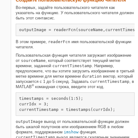
Во-первых, задайте пользовательского читателя как
указатель на функцию. У пользовательского читателя должен
быть этот синтаксис.
outputImage = readerFcn(sourceName,currentTimest
В этом примере,
readerFcn
имя пользовательской функции
читателя.
Пользовательская функция читателя загружает изображение
от
sourceName
, который соответствует текущей метке
времени, заданной
currentTimestamp
. Например,
предположите, что вы хотите загрузить изображение в третьей
метке времени для метки времени
duration
вектор, который
запускается с 1 до 5 секунд. Задавать
currentTimestamp
, в
®
MATLAB
командная строка, введите этот код.
timestamps = seconds(1:5);

currIdx = 3;

currentTimestamp = timestamps(currIdx);
outputImage
выход от пользовательской функции должен
быть шкалой полутонов или изображением RGB в любом
формате, поддержанном
imshow
функция.
currentTimestamp
выход является скалярным значением,