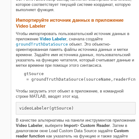
которое соответствует текущей системе координат, которую
выполняет функция.
Импортируйте источник данных в приложение
Video Labeler
Чтобы импортировать пользовательский источник данных в
приложение
Video Labeler
, сначала создайте
groundTruthDataSource
объект. Это объектно-
ориентированная память файлы источника данных и метки
времени. Задайте имя источника данных, пользовательский
указатель на функцию читателя, который считывает данные и
метки времени при помощи этого синтаксиса.
gtSource
 = groundTruthDataSource(
sourceName
,
readerFcn
,
Чтобы загрузить этот объект в приложение, в командной
строке MATLAB, вводят этот код.
videoLabeler(gtSource)
В качестве альтернативы на панели инструментов приложения
Video Labeler
, выберите
Import
>
Custom Reader
. Затем в
диалоговом окне Load Custom Data Source задайте
Custom
reader function
как указатель на функцию и также задайте