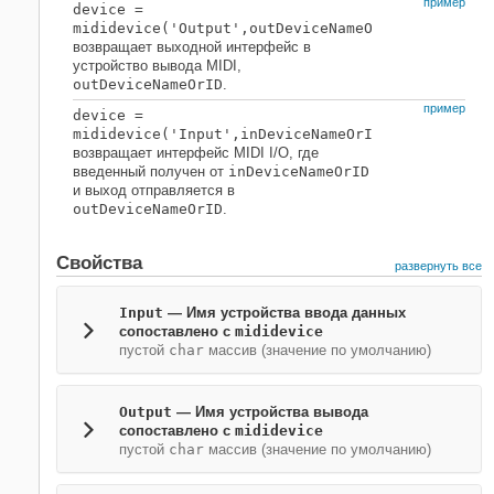
пример
device
=
mididevice(
'Output',outDeviceNameOrID
)
возвращает выходной интерфейс в
устройство вывода MIDI,
outDeviceNameOrID
.
пример
device
=
mididevice(
'Input',inDeviceNameOrID
,
'Output',ou
возвращает интерфейс MIDI I/O, где
введенный получен от
inDeviceNameOrID
и выход отправляется в
outDeviceNameOrID
.
Свойства
развернуть все
Input
—
Имя устройства ввода данных
сопоставлено с
mididevice
пустой
char
массив
(значение по умолчанию)
Output
—
Имя устройства вывода
сопоставлено с
mididevice
пустой
char
массив
(значение по умолчанию)