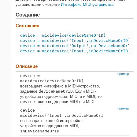
устройствами смотрите
Интерфейс MIDI-устройства
.
Создание
Синтаксис
device = mididevice(deviceNameOrID)
device = mididevice('Input',inDeviceNameOrID)
device = mididevice('Output',outDeviceNameOrID)
device = mididevice('Input',inDeviceNameOrID,'O
Описание
пример
device
=
mididevice(
deviceNameOrID
)
возвращает интерфейс в MIDI-устройство,
заданное
deviceNameOrID
. Если MIDI-
устройство поддерживает MIDI в и MIDI, то
device
также поддержки MIDI в и MIDI.
пример
device
=
mididevice(
'Input',inDeviceNameOrID
)
возвращает входной интерфейс в
устройство ввода данных MIDI,
inDeviceNameOrID
.