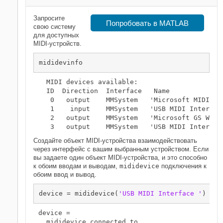
Запросите
Попробовать в MATLAB
свою систему
для доступных
MIDI-устройств.
mididevinfo
  MIDI devices available:

  ID  Direction  Interface   Name

   0   output    MMSystem   'Microsoft MIDI Map
   1    input    MMSystem   'USB MIDI Interface
   2   output    MMSystem   'Microsoft GS Wavet
Создайте объект MIDI-устройства взаимодействовать
через интерфейс с вашим выбранным устройством. Если
вы задаете один объект MIDI-устройства, и это способно
к обоим вводам и выводам,
mididevice
подключения к
обоим ввод и вывод.
device = mididevice(
'USB MIDI Interface '
)
device = 

  mididevice connected to
