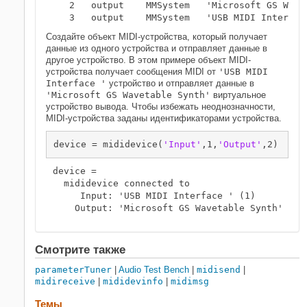
   2   output    MMSystem   'Microsoft GS Wavet
Создайте объект MIDI-устройства, который получает
данные из одного устройства и отправляет данные в
другое устройство. В этом примере объект MIDI-
устройства получает сообщения MIDI от
'USB MIDI
Interface '
устройство и отправляет данные в
'Microsoft GS Wavetable Synth'
виртуальное
устройство вывода. Чтобы избежать неоднозначности,
MIDI-устройства заданы идентификаторами устройства.
device = mididevice(
'Input'
,1,
'Output'
,2)
device = 

  mididevice connected to

     Input: 'USB MIDI Interface ' (1)

Смотрите также
parameterTuner
|
Audio Test Bench
|
midisend
|
midireceive
|
mididevinfo
|
midimsg
Темы