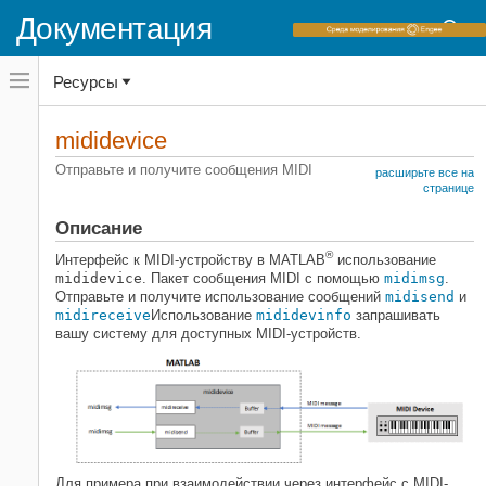
Документация
Переключатель
Ресурсы
навигационного
меню
вне
Домашняя страница документации
холста
mididevice
переключатель
Audio Toolbox
навигационного
Отправьте и получите сообщения MIDI
расширьте все на
меню
Цифровой интерфейс музыкальных
странице
вне
инструментов (MIDI)
холста
Описание
mididevice
®
Интерфейс к MIDI-устройству в MATLAB
использование
НА ЭТОЙ СТРАНИЦЕ
mididevice
. Пакет сообщения MIDI с помощью
midimsg
.
Описание
Отправьте и получите использование сообщений
midisend
и
midireceive
Использование
mididevinfo
запрашивать
Создание
вашу систему для доступных MIDI-устройств.
Свойства
Функции объекта
Примеры
Смотрите также
Для примера при взаимодействии через интерфейс с MIDI-