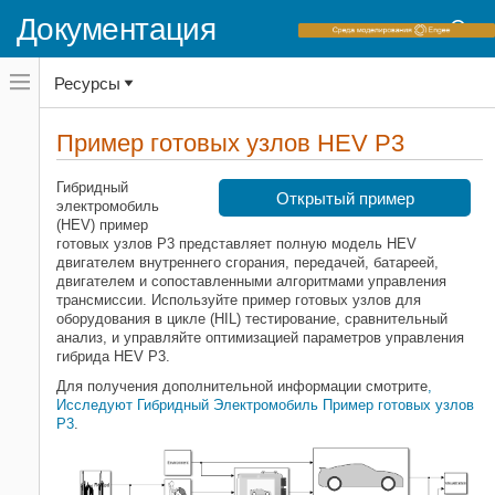
Документация
Переключатель
Ресурсы
навигационного
меню
вне
Домашняя страница документации
холста
Пример готовых узлов HEV P3
переключатель
Powertrain Blockset
навигационного
меню
Гибридный
Аккумулирование энергии
Открытый пример
вне
электромобиль
холста
(HEV) пример
Powertrain Blockset
готовых узлов P3 представляет полную модель HEV
Примеры готовых узлов трансмиссии
двигателем внутреннего сгорания, передачей, батареей,
двигателем и сопоставленными алгоритмами управления
Пример готовых узлов HEV P3
трансмиссии. Используйте пример готовых узлов для
оборудования в цикле (HIL) тестирование, сравнительный
НА ЭТОЙ СТРАНИЦЕ
анализ, и управляйте оптимизацией параметров управления
Смотрите также
гибрида HEV P3.
Связанные примеры
Для получения дополнительной информации смотрите
,
Больше о
Исследуют Гибридный Электромобиль Пример готовых узлов
P3
.