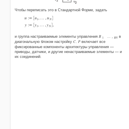
Чтобы переписать это в Стандартной Форме, задать
u
:
=
u
,
…
,
u
[
]
1
N
y
:
=
y
,
…
,
y
,
[
]
1
N
B
и группа настраиваемые элементы управления
... ,
в
BN
1
C
P
диагональную блоком настройку
.
включает все
фиксированные компоненты архитектуры управления —
приводы, датчики, и другие ненастраиваемые элементы — и
их соединений.