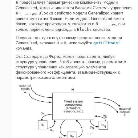
B
представляет параметрические компоненты модели
Generalized, которые являются Блоками Системы управления
B
... ,
.
Blocks
свойство модели Generalized хранит
BN
1
список имен этих блоков. Если модель Generalized имеет
B
блоки, которые происходят многократно в
... ,
, они
BN
1
только перечислены однажды в
Blocks
свойство.
Получить доступ к внутреннему представлению модели
Generalized, включая
H
и
B
, используйте
getLFTModel
команда.
Эта Стандартная Форма может представлять любую
структуру управления. Чтобы понять почему, рассмотрите
структуру управления как агрегацию элементов
фиксированного коэффициента, взаимодействующих с
параметрическими элементами: