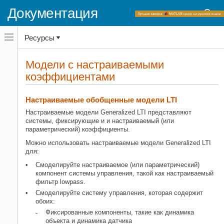
Документация
Переключатель
Ресурсы
навигационного
меню
вне
Домашняя страница документации
холста
Модели с настраиваемыми
переключатель
коэффициентами
Control System Toolbox
навигационного
меню
Модели динамической системы
вне
Представление линейной системы
холста
Настраиваемые обобщенные модели LTI
Настраиваемые модели
Настраиваемые модели Generalized LTI представляют
системы, фиксирующие и и настраиваемый (или
Control System Toolbox
параметрический) коэффициенты.
Синтез и настройка системы управления
Можно использовать настраиваемые модели Generalized LTI
Многоконтурная, многоцелевая
для:
настройка
Смоделируйте настраиваемое (или параметрический)
Программируемая настройка
компонент системы управления, такой как настраиваемый
Setup для настройки моделей MATLAB
фильтр lowpass.
Смоделируйте систему управления, которая содержит
Модели с настраиваемыми
обоих:
коэффициентами
Фиксированные компоненты, такие как динамика
НА ЭТОЙ СТРАНИЦЕ
объекта и динамика датчика