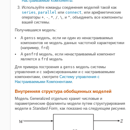
Настраиваемые Компоненты
.
Используйте команды соединения моделей такой как
series
,
parallel
или
connect
, или арифметические
операторы
+
,
-
,
*
,
/
,
\
, и
^
, объединить все компоненты
вашей системы.
Получившаяся модель:
A
genss
модель, если ни один из ненастраиваемых
компонентов не модель данных частотной характеристики
(например,
frd
)
A
genfrd
модель, если ненастраиваемый компонент
является a
frd
модель
Для примера построения a
genss
модель системы
управления и с зафиксированными и с настраиваемыми
компонентами, смотрите
Систему управления с
Настраиваемыми Компонентами
.
Внутренняя структура обобщенных моделей
Модель Generalized отдельно хранит числовые и
параметрические фрагменты модели путем структурирования
модели в
Standard Form
, как показано на следующем рисунке.