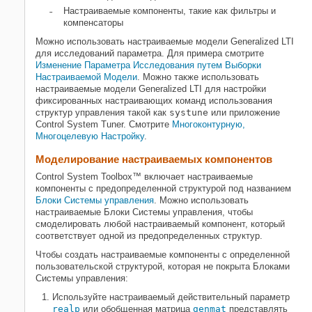
Настраиваемые обобщенные
Настраиваемые компоненты, такие как фильтры и
модели LTI
компенсаторы
Моделирование настраиваемых
Можно использовать настраиваемые модели Generalized LTI
компонентов
для исследований параметра. Для примера смотрите
Моделирование систем управления
Изменение Параметра Исследования путем Выборки
с настраиваемыми компонентами
Настраиваемой Модели
. Можно также использовать
Внутренняя структура обобщенных
настраиваемые модели Generalized LTI для настройки
моделей
фиксированных настраивающих команд использования
структур управления такой как
systune
или приложение
Control System Tuner. Смотрите
Многоконтурную,
Многоцелевую Настройку
.
Моделирование настраиваемых компонентов
Control System Toolbox™ включает настраиваемые
компоненты с предопределенной структурой под названием
Блоки Системы управления
. Можно использовать
настраиваемые Блоки Системы управления, чтобы
смоделировать любой настраиваемый компонент, который
соответствует одной из предопределенных структур.
Чтобы создать настраиваемые компоненты с определенной
пользовательской структурой, которая не покрыта Блоками
Системы управления:
Используйте настраиваемый действительный параметр
realp
или обобщенная матрица
genmat
представлять