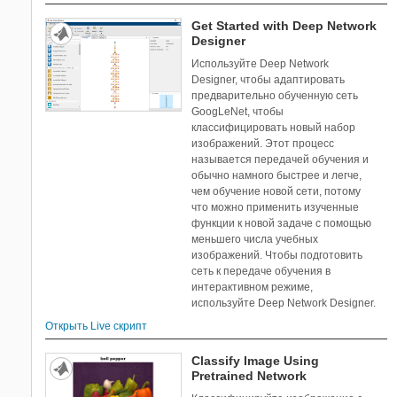
Financial Instruments Toolbox
Get Started with Deep Network
Financial Toolbox
Designer
Fixed-Point Designer
Используйте Deep Network
Fuzzy Logic Toolbox
Designer, чтобы адаптировать
Global Optimization Toolbox
предварительно обученную сеть
GoogLeNet, чтобы
HDL Verifier
классифицировать новый набор
Image Acquisition Toolbox
изображений. Этот процесс
Image Processing Toolbox
называется передачей обучения и
обычно намного быстрее и легче,
Instrument Control Toolbox
чем обучение новой сети, потому
Lidar Toolbox
что можно применить изученные
LTE Toolbox
функции к новой задаче с помощью
меньшего числа учебных
Mapping Toolbox
изображений. Чтобы подготовить
MATLAB Report Generator
сеть к передаче обучения в
Mixed-Signal Blockset
интерактивном режиме,
используйте Deep Network Designer.
Model Predictive Control Toolbox
Model-Based Calibration Toolbox
Открыть Live скрипт
Motor Control Blockset
Classify Image Using
Navigation Toolbox
Pretrained Network
OPC Toolbox