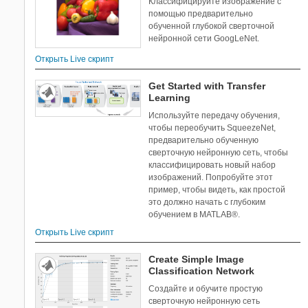
Классифицируйте изображение с
Optimization Toolbox
помощью предварительно
обученной глубокой сверточной
Parallel Computing Toolbox
нейронной сети GoogLeNet.
Partial Differential Equation Toolbox
Открыть Live скрипт
Phased Array System Toolbox
Powertrain Blockset
Get Started with Transfer
Predictive Maintenance Toolbox
Learning
Radar Toolbox
Используйте передачу обучения,
Reinforcement Learning Toolbox
чтобы переобучить SqueezeNet,
предварительно обученную
RF Blockset
сверточную нейронную сеть, чтобы
RF PCB Toolbox
классифицировать новый набор
RF Toolbox
изображений. Попробуйте этот
пример, чтобы видеть, как простой
Risk Management Toolbox
это должно начать с глубоким
Robotics System Toolbox
обучением в MATLAB®.
Robust Control Toolbox
Открыть Live скрипт
ROS Toolbox
Satellite Communications Toolbox
Create Simple Image
Classification Network
Sensor Fusion and Tracking Toolbox
Создайте и обучите простую
SerDes Toolbox
сверточную нейронную сеть
Signal Integrity Toolbox