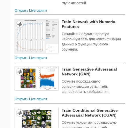
глубоких сетей.
Открыть Live скрипт
Train Network with Numeric
Features
Создайте и обучите простую
нейронную сеть для классификации
данных о функции глубокого
обучения.
Открыть Live скрипт
Train Generative Adversarial
Network (GAN)
Обучите порождающую
соперничающую сеть, чтобы
сгенерировать изображения.
Открыть Live скрипт
Train Conditional Generative
Adversarial Network (CGAN)
Обучите условную порождающую
соперничающую сеть, чтобы