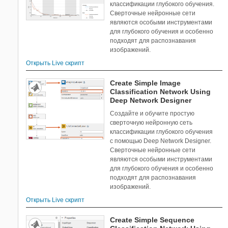
классификации глубокого обучения.
Signal Processing Toolbox
Сверточные нейронные сети
являются особыми инструментами
SimBiology
для глубокого обучения и особенно
SimEvents
подходят для распознавания
Simscape
изображений.
Simscape Driveline
Открыть Live скрипт
Simscape Electrical
Create Simple Image
Simscape Fluids
Classification Network Using
Simscape Multibody
Deep Network Designer
Simulink 3D Animation
Создайте и обучите простую
Simulink Check
сверточную нейронную сеть
классификации глубокого обучения
Simulink Compiler
с помощью Deep Network Designer.
Simulink Control Design
Сверточные нейронные сети
Simulink Coverage
являются особыми инструментами
для глубокого обучения и особенно
Simulink Design Optimization
подходят для распознавания
Simulink Desktop Real-Time
изображений.
Simulink PLC Coder
Открыть Live скрипт
Simulink Real-Time
Create Simple Sequence
Simulink Report Generator