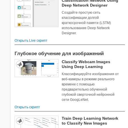
Classification Network Using
Simulink Requirements
Deep Network Designer
Simulink Test
Создайте простую сеть
SoC Blockset
классификации долгой
Stateflow
краткосрочной памяти (LSTM)
использование Deep Network
Statistics and Machine Learning
Designer.
Toolbox
Открыть Live скрипт
Symbolic Math Toolbox
System Composer
Глубокое обучение для изображений
System Identification Toolbox
Classify Webcam Images
Text Analytics Toolbox
Using Deep Learning
UAV Toolbox
Классифицируйте изображения от
Vehicle Network Toolbox
веб-камеры в режиме реального
Wavelet Toolbox
времени с помощью
Wireless HDL Toolbox
предварительно обученной
глубокой сверточной нейронной
WLAN Toolbox
сети GoogLeNet.
Открыть скрипт
Train Deep Learning Network
to Classify New Images