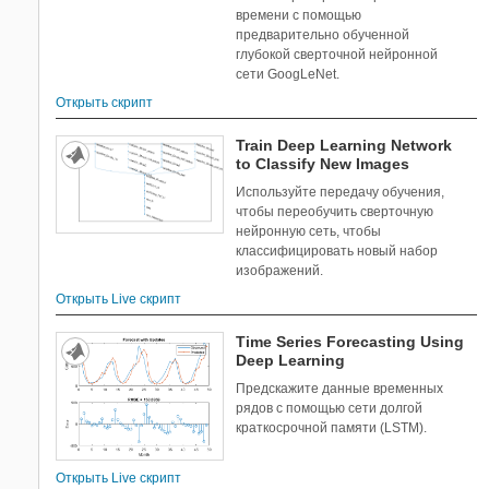
времени с помощью
Глубокое обучение для данных
16
предварительно обученной
о временных рядах и
глубокой сверточной нейронной
последовательности
сети GoogLeNet.
Настройка и визуализация
45
Открыть скрипт
глубокого обучения
Глубокое обучение в
11
Train Deep Learning Network
параллели и в облаке
to Classify New Images
Применение глубокого
126
Используйте передачу обучения,
обучения
чтобы переобучить сверточную
Импорт глубокого обучения,
39
нейронную сеть, чтобы
экспорт и индивидуальная
классифицировать новый набор
настройка
изображений.
Предварительная обработка
10
Открыть Live скрипт
данных о глубоком обучении
Тип
Генерация кода глубокого
30
Все
283
Time Series Forecasting Using
обучения
Deep Learning
MATLAB
266
Приближение функций,
24
Предскажите данные временных
кластеризация и управление
Simulink
17
рядов с помощью сети долгой
DSP System Toolbox
краткосрочной памяти (LSTM).
Econometrics Toolbox
Filter Design HDL Coder
Открыть Live скрипт