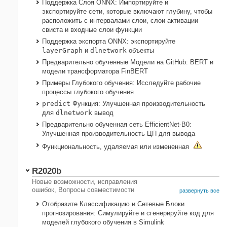
Поддержка Слоя
ONNX
: Импортируйте и
экспортируйте сети, которые включают глубину, чтобы
расположить с интервалами слои, слои активации
свиста и входные слои функции
Поддержка экспорта
ONNX
: экспортируйте
layerGraph
и
dlnetwork
объекты
Предварительно обученные Модели на
GitHub
: BERT и
модели трансформатора FinBERT
Примеры Глубокого обучения: Исследуйте рабочие
процессы глубокого обучения
predict
Функция: Улучшенная производительность
для
dlnetwork
вывод
Предварительно обученная сеть EfficientNet-B0:
Улучшенная производительность ЦП для вывода
Функциональность, удаляемая или измененная
R2020b
Новые возможности, исправления
ошибок, Вопросы совместимости
развернуть все
Отобразите Классификацию и Сетевые Блоки
прогнозирования: Симулируйте и сгенерируйте код для
моделей глубокого обучения в Simulink