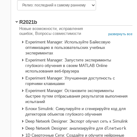
Область значений релиза:
R2021b
Запуск
Окончание
Новые возможности, исправления
релиза
релиза
ошибок, Вопросы совместимости
развернуть все
Experiment Manager: Используйте Байесовую
Вопросы совместимости
оптимизацию в пользовательских учебных
экспериментах
Несовместимости только
Experiment Manager: Запустите эксперименты
глубокого обучения в своем
MATLAB Online
использования веб-браузера
Experiment Manager: Улучшенная доступность с
горячими клавишами
Experiment Manager: Остановите эксперименты
быстрее путем отбрасывания результатов выполнения
испытаний
Блоки Simulink
: Симулируйте и сгенерируйте код для
детекторов объектов глубокого обучения
Deep Network Designer: Экспорт обучил сеть к Simulink
Deep Network Designer: анализируйте для
dlnetwork
1D Сверточные Сети: Создайте и обучите нейронные