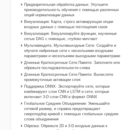
Предварительная обработка данных: Улучшите
производительность обучения с помощью различных
опций нормализации данных
Визуализация: Карта, строго активирующая опции
входных данных с помощью поглощения газов
Визуализация: Визуализируйте функции, изученные
сетью DAG с помощью, глубоко мечтают
Мультивведите, Мультивыходные Сети: Создайте и
обучите нейронные сети с несколькими входными
параметрами и несколькими выходными параметрами
Длинные Краткосрочные Сети Памяти: Заполните или
обрежьте последовательности слева
Длинные Краткосрочные Сети Памяти: Вычислите
промежуточные активации слоя
Поддержка ONNX: Экспортируйте сети, которые
комбинируют слои CNN и LSTM и сети, которые
включают 3-D слои CNN в формат ONNX
Глобальное Среднее Объединение: Уменьшайте
сетевой размер, и справка предотвращают
сверхподбор кривой с помощью глобальных средних
слоев объединения
Обрезка: Обрежьте 2D и 3-D входные данные к