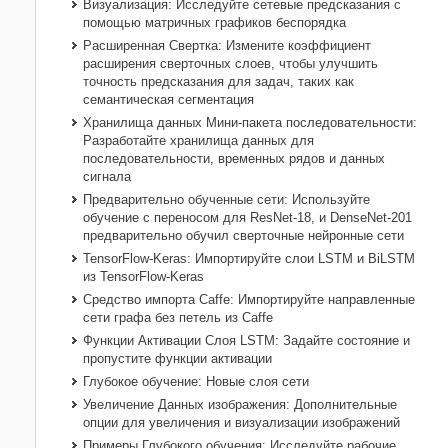
Визуализация: Исследуйте сетевые предсказания с
помощью матричных графиков беспорядка
Расширенная Свертка: Измените коэффициент
расширения сверточных слоев, чтобы улучшить
точность предсказания для задач, таких как
семантическая сегментация
Хранилища данных Мини-пакета последовательности:
Разработайте хранилища данных для
последовательности, временных рядов и данных
сигнала
Предварительно обученные сети: Используйте
обучение с переносом для ResNet-18, и DenseNet-201
предварительно обучил сверточные нейронные сети
TensorFlow-Keras
: Импортируйте слои LSTM и BiLSTM
из
TensorFlow-Keras
Средство импорта Caffe: Импортируйте направленные
сети графа без петель из Caffe
Функции Активации Слоя LSTM: Задайте состояние и
пропустите функции активации
Глубокое обучение: Новые слоя сети
Увеличение Данных изображения: Дополнительные
опции для увеличения и визуализации изображений
Примеры Глубокого обучения: Исследуйте рабочие