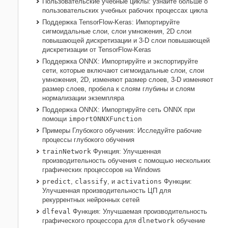
Пользовательские учебные циклы: узнайте больше о
пользовательских учебных рабочих процессах цикла
Поддержка
TensorFlow-Keras
: Импортируйте
сигмоидальные слои, слои умножения, 2D слои
повышающей дискретизации и 3-D слои повышающей
дискретизации от TensorFlow-Keras
Поддержка
ONNX
: Импортируйте и экспортируйте
сети, которые включают сигмоидальные слои, слои
умножения, 2D, изменяют размер слоев, 3-D изменяют
размер слоев, пробела к слоям глубины и слоям
нормализации экземпляра
Поддержка
ONNX
: Импортируйте сеть
ONNX
при
помощи
importONNXFunction
Примеры Глубокого обучения: Исследуйте рабочие
процессы глубокого обучения
trainNetwork
Функция: Улучшенная
производительность обучения с помощью нескольких
графических процессоров на
Windows
predict
,
classify
, и
activations
Функции:
Улучшенная производительность ЦП для
рекуррентных нейронных сетей
dlfeval
Функция: Улучшаемая производительность
графического процессора для
dlnetwork
обучение