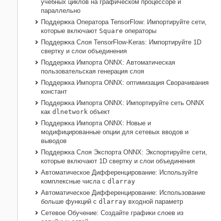
учебных циклов на графическом процессоре и
параллельно
Поддержка Оператора TensorFlow: Импортируйте сети,
которые включают
Square
операторы
Поддержка Слоя TensorFlow-Keras: Импортируйте 1D
свертку и слои объединения
Поддержка Импорта ONNX: Автоматическая
пользовательская генерация слоя
Поддержка Импорта ONNX: оптимизация Сворачивания
констант
Поддержка Импорта ONNX: Импортируйте сеть
ONNX
как
dlnetwork
объект
Поддержка Импорта ONNX: Новые и
модифицированные опции для сетевых вводов и
выводов
Поддержка Слоя Экспорта ONNX: Экспортируйте сети,
которые включают 1D свертку и слои объединения
Автоматическое Дифференцирование: Используйте
комплексные числа с
dlarray
Автоматическое Дифференцирование: Использование
больше функций с
dlarray
входной параметр
Сетевое Обучение: Создайте графики слоев из