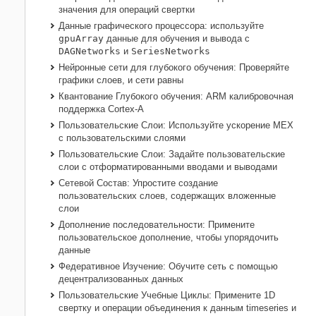
значения для операций свертки
Данные графического процессора: используйте
gpuArray
данные для обучения и вывода с
DAGNetworks
и
SeriesNetworks
Нейронные сети для глубокого обучения: Проверяйте
графики слоев, и сети равны
Квантование Глубокого обучения:
ARM
калибровочная
поддержка
Cortex-A
Пользовательские Слои: Используйте ускорение MEX
с пользовательскими слоями
Пользовательские Слои: Задайте пользовательские
слои с отформатированными вводами и выводами
Сетевой Состав: Упростите создание
пользовательских слоев, содержащих вложенные
слои
Дополнение последовательности: Примените
пользовательское дополнение, чтобы упорядочить
данные
Федеративное Изучение: Обучите сеть с помощью
децентрализованных данных
Пользовательские Учебные Циклы: Примените 1D
свертку и операции объединения к данным timeseries и