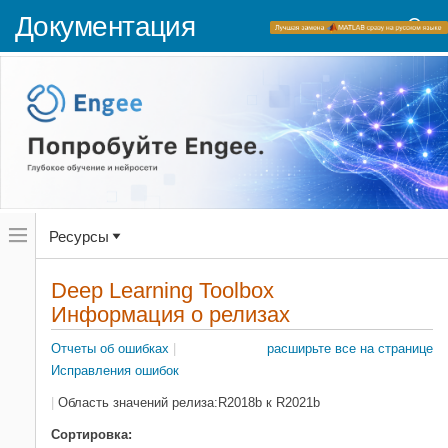
Документация
Переключатель
Ресурсы
навигационного
меню
вне
Домашняя страница документации
холста
Deep Learning Toolbox
Информация о релизах
переключатель
Информация о релизах
навигационного
Deep Learning Toolbox
меню
вне
Отчеты об ошибках
|
расширьте все на странице
Категория
холста
Исправления ошибок
|
Область значений релиза:
R2018b
к
R2021b
Текстовый фильтр
Сортировка: