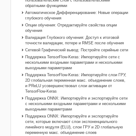
пользовательские слои с пользовательскими
обратными функциями
Автоматическое Дифференцирование: Новые операции
глубокого обучения
Опции обучения: Отредактируйте свойства опции
обучения
Валидация Глубокого обучения: Доступ к итоговой
точности валидации, потере и RMSE после обучения
Сетевой Графический вывод: Постройте серийные сети
Поддержка
TensorFlow-Keras
: Импортируйте сети с
несколькими входными параметрами и несколькими
выходными параметрами
Поддержка
TensorFlow-Keras
: Импортируйте слои ГРУ,
2D глобальная переменная макс. объединение слоев,
и PReLU усовершенствовал слои активации от
TensorFlow-Keras
Поддержка
ONNX
: Импортируйте и экспортируйте сети
с несколькими входными параметрами и несколькими
выходными параметрами
Поддержка
ONNX
: Импортируйте и экспортируйте
сети, которые включают слои экспоненциального
линейного модуля (ELU), слои ГРУ и 2D глобальную
переменную макс. объединение слоев