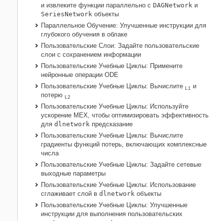
и извлеките функции параллельно с
DAGNetwork
и
SeriesNetwork
объекты
Параллельное Обучение: Улучшенные инструкции для
глубокого обучения в облаке
Пользовательские Слои: Задайте пользовательские
слои с сохранением информации
Пользовательские Учебные Циклы: Примените
нейронные операции ODE
Пользовательские Учебные Циклы: Вычислите
и
L1
потерю
L2
Пользовательские Учебные Циклы: Используйте
ускорение MEX, чтобы оптимизировать эффективность
для
dlnetwork
предсказание
Пользовательские Учебные Циклы: Вычислите
градиенты функций потерь, включающих комплексные
числа
Пользовательские Учебные Циклы: Задайте сетевые
выходные параметры
Пользовательские Учебные Циклы: Использование
сглаживает слой в
dlnetwork
объекты
Пользовательские Учебные Циклы: Улучшенные
инструкции для выполнения пользовательских