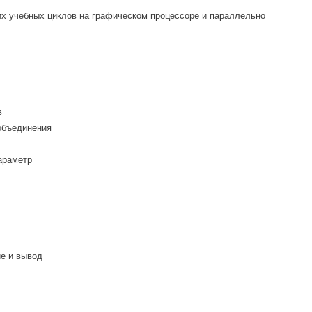
х учебных циклов на графическом процессоре и параллельно
в
объединения
араметр
е и вывод