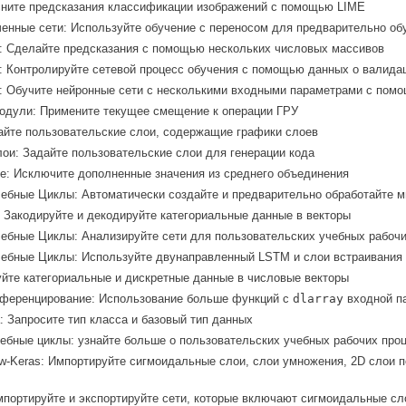
сните предсказания классификации изображений с помощью LIME
енные сети: Используйте обучение с переносом для предварительно обуч
: Сделайте предсказания с помощью нескольких числовых массивов
 Контролируйте сетевой процесс обучения с помощью данных о валида
: Обучите нейронные сети с несколькими входными параметрами с пом
одули: Примените текущее смещение к операции ГРУ
айте пользовательские слои, содержащие графики слоев
ои: Задайте пользовательские слои для генерации кода
: Исключите дополненные значения из среднего объединения
ебные Циклы: Автоматически создайте и предварительно обработайте м
 Закодируйте и декодируйте категориальные данные в векторы
ебные Циклы: Анализируйте сети для пользовательских учебных рабочи
чебные Циклы: Используйте двунаправленный LSTM и слои встраивания
йте категориальные и дискретные данные в числовые векторы
ференцирование: Использование больше функций с
dlarray
входной п
: Запросите тип класса и базовый тип данных
ебные циклы: узнайте больше о пользовательских учебных рабочих про
w-Keras
: Импортируйте сигмоидальные слои, слои умножения, 2D слои
мпортируйте и экспортируйте сети, которые включают сигмоидальные сл