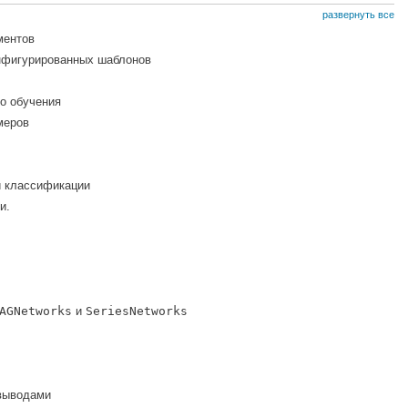
развернуть все
ментов
онфигурированных шаблонов
го обучения
меров
й классификации
и.
AGNetworks
и
SeriesNetworks
 выводами