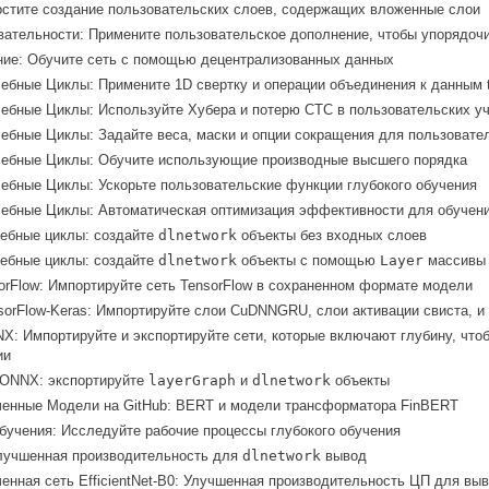
остите создание пользовательских слоев, содержащих вложенные слои
ательности: Примените пользовательское дополнение, чтобы упорядоч
ние: Обучите сеть с помощью децентрализованных данных
ебные Циклы: Примените 1D свертку и операции объединения к данным t
ебные Циклы: Используйте Хубера и потерю CTC в пользовательских у
ебные Циклы: Задайте веса, маски и опции сокращения для пользовате
чебные Циклы: Обучите использующие производные высшего порядка
ебные Циклы: Ускорьте пользовательские функции глубокого обучения
ебные Циклы: Автоматическая оптимизация эффективности для обучен
чебные циклы: создайте
dlnetwork
объекты без входных слоев
чебные циклы: создайте
dlnetwork
объекты с помощью
Layer
массивы
orFlow
: Импортируйте сеть
TensorFlow
в сохраненном формате модели
sorFlow-Keras
: Импортируйте слои CuDNNGRU, слои активации свиста, и
NX
: Импортируйте и экспортируйте сети, которые включают глубину, что
ии
ONNX
: экспортируйте
layerGraph
и
dlnetwork
объекты
ченные Модели на
GitHub
: BERT и модели трансформатора FinBERT
бучения: Исследуйте рабочие процессы глубокого обучения
лучшенная производительность для
dlnetwork
вывод
енная сеть EfficientNet-B0: Улучшенная производительность ЦП для вы