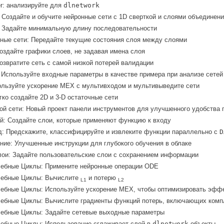
er: анализируйте для
dlnetwork
 Создайте и обучите нейронные сети с 1D сверткой и слоями объединени
: Задайте минимальную длину последовательности
ные сети: Передайте текущие состояния слоя между слоями
оздайте графики слоев, не задавая имена слоя
озвратите сеть с самой низкой потерей валидации
 Используйте входные параметры в качестве примера при анализе сетей
льзуйте ускорение MEX с мультивходом и мультивыведите сети
гко создайте 2D и 3-D остаточные сети
й сети: Новый проект панели инструментов для улучшенного удобства 
: Создайте слои, которые применяют функцию к входу
: Предскажите, классифицируйте и извлеките функции параллельно с
D
ие: Улучшенные инструкции для глубокого обучения в облаке
ои: Задайте пользовательские слои с сохранением информации
чебные Циклы: Примените нейронные операции ODE
чебные Циклы: Вычислите
и потерю
L1
L2
чебные Циклы: Используйте ускорение MEX, чтобы оптимизировать эфф
чебные Циклы: Вычислите градиенты функций потерь, включающих комп
чебные Циклы: Задайте сетевые выходные параметры
чебные Циклы: Использование сглаживает слой в
dlnetwork
объекты