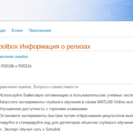
ции
Блоки
Приложения
Toolbox Информация о релизах
авления ошибок
:
R2018b
к
R2021b
правления ошибок, Вопросы совместимости
 Используйте Байесовую оптимизацию в пользовательских учебных эксп
 Запустите эксперименты глубокого обучения в своем
MATLAB Online
исп
 Улучшенная доступность с горячими клавишами
 Остановите эксперименты быстрее путем отбрасывания результатов вы
лируйте и сгенерируйте код для детекторов объектов глубокого обучени
r: Экспорт обучил сеть к Simulink