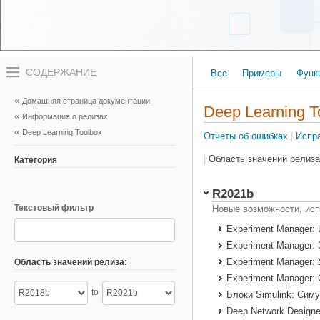
Переключатель
Все
Примеры
Функ
навигационного
меню
вне
Домашняя страница документации
холста
Deep Learning 
Информация о релизах
переключатель
навигационного
Deep Learning Toolbox
Отчеты об ошибках
|
Испр
меню
вне
|
Область значений релиза
Категория
холста
R2021b
Текстовый фильтр
Новые возможности, ис
Experiment Manager:
Experiment Manager:
Experiment Manager:
Область значений релиза:
Experiment Manager:
Запуск
Окончание
Блоки Simulink
: Симу
релиза
релиза
Deep Network Designe