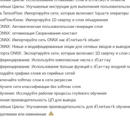
ебные Циклы: Улучшенные инструкции для выполнения пользовательски
 TensorFlow: Импортируйте сети, которые включают
Square
операторы
orFlow-Keras: Импортируйте 1D свертку и слои объединения
ONNX: Автоматическая пользовательская генерация слоя
ONNX: оптимизация Сворачивания констант
ONNX: Импортируйте сеть
ONNX
как
dlnetwork
объект
ONNX: Новые и модифицированные опции для сетевых вводов и выводо
орта ONNX: Экспортируйте сети, которые включают 1D свертку и слои 
ференцирование: Используйте комплексные числа с
dlarray
ференцирование: Использование больше функций с
dlarray
входной п
оздайте графики слоев из серийных сетей
ключайте softmax слои в сети регрессии
бучите сети классификации без softmax слоя
бучения: Исследуйте рабочие процессы глубокого обучения
енная производительность ЦП для вывода
чебные Циклы: Улучшенная производительность для
dlnetwork
обучени
удаляемая или измененная