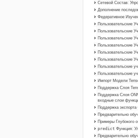
Сетевой Состав: Упр
Дополнение последов
Федеративное Изуче
Пользовательские Уч
Пользовательские Уч
Пользовательские Уч
Пользовательские У
Пользовательские Уч
Пользовательские Уч
Пользовательские у
Пользовательские у
Импорт Модели
Tens
Поддержка Слоя
Ten
Поддержка Слоя
ON
входные слои функц
Поддержка экспорта
Предварительно обу
Примеры Глубокого о
predict
Функция: У
Предварительно обуч