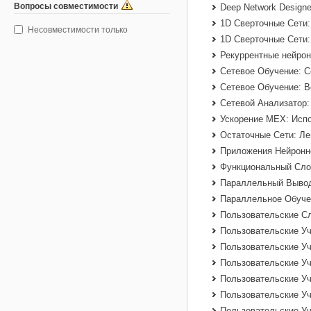
Вопросы совместимости
Deep Network Design
1D Сверточные Сети:
Несовместимости только
1D Сверточные Сети
Рекуррентные нейрон
Сетевое Обучение: С
Сетевое Обучение: В
Сетевой Анализатор:
Ускорение MEX: Испо
Остаточные Сети: Ле
Приложения Нейронно
Функциональный Слой
Параллельный Вывод
Параллельное Обучен
Пользовательские Сл
Пользовательские У
Пользовательские У
Пользовательские У
Пользовательские У
Пользовательские У
Пользовательские У