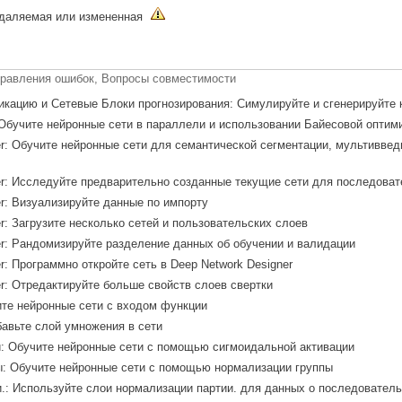
удаляемая или измененная
правления ошибок, Вопросы совместимости
кацию и Сетевые Блоки прогнозирования: Симулируйте и сгенерируйте к
 Обучите нейронные сети в параллели и использовании Байесовой оптим
r: Обучите нейронные сети для семантической сегментации, мультивведи
er: Исследуйте предварительно созданные текущие сети для последова
er: Визуализируйте данные по импорту
r: Загрузите несколько сетей и пользовательских слоев
er: Рандомизируйте разделение данных об обучении и валидации
r: Программно откройте сеть в Deep Network Designer
er: Отредактируйте больше свойств слоев свертки
те нейронные сети с входом функции
авьте слой умножения в сети
: Обучите нейронные сети с помощью сигмоидальной активации
: Обучите нейронные сети с помощью нормализации группы
.: Используйте слои нормализации партии. для данных о последовател