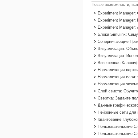
Новые возможности, ис
Experiment Manager:
Experiment Manager:
Experiment Manager:
Блоки Simulink: Сим
Соперничающие Прим
Визуализация: Объя
Визуализация: Испол
Взвешенная Классиф
Нормализация партии
Нормализация слоя:
Нормализация экзем
Слой свиста: Обучит
Свертка: Задайте по
Данные графического
Нейронные сети для 
Квантование Глубоко
Пользовательские Сл
Пользовательские С