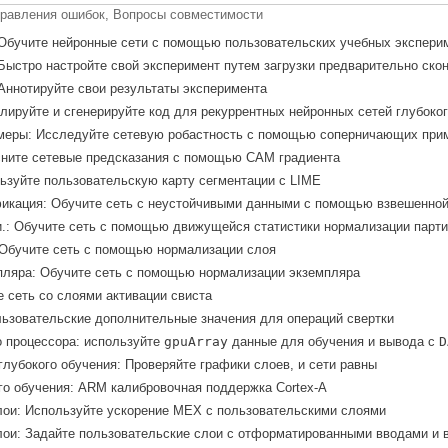
правления ошибок, Вопросы совместимости
 Обучите нейронные сети с помощью пользовательских учебных экспери
 Быстро настройте свой эксперимент путем загрузки предварительно ск
 Аннотируйте свои результаты эксперимента
улируйте и сгенерируйте код для рекуррентных нейронных сетей глубоко
еры: Исследуйте сетевую робастность с помощью соперничающих при
сните сетевые предсказания с помощью CAM градиента
ьзуйте пользовательскую карту сегментации с LIME
икация: Обучите сеть с неустойчивыми данными с помощью взвешенно
.: Обучите сеть с помощью движущейся статистики нормализации парти
 Обучите сеть с помощью нормализации слоя
пляра: Обучите сеть с помощью нормализации экземпляра
е сеть со слоями активации свиста
льзовательские дополнительные значения для операций свертки
 процессора: используйте
gpuArray
данные для обучения и вывода с
D
глубокого обучения: Проверяйте графики слоев, и сети равны
го обучения:
ARM
калибровочная поддержка
Cortex-A
ои: Используйте ускорение MEX с пользовательскими слоями
лои: Задайте пользовательские слои с отформатированными вводами и