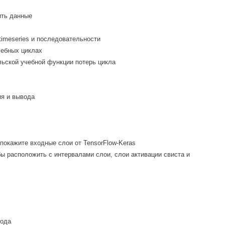
ить данные
imeseries и последовательности
чебных циклах
льской учебной функции потерь цикла
ия и вывода
 покажите входные слои от
TensorFlow-Keras
бы расположить с интервалами слои, слои активации свиста и
вода