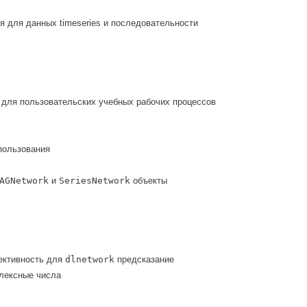
я для данных timeseries и последовательности
 для пользовательских учебных рабочих процессов
пользования
AGNetwork
и
SeriesNetwork
объекты
ективность для
dlnetwork
предсказание
лексные числа