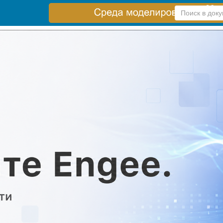
Справка
по
поиску