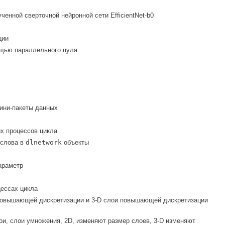
енной сверточной нейронной сети EfficientNet-b0
ции
ощью параллельного пула
ини-пакеты данных
х процессов цикла
 слова в
dlnetwork
объекты
араметр
цессах цикла
 повышающей дискретизации и 3-D слои повышающей дискретизации
ои, слои умножения, 2D, изменяют размер слоев, 3-D изменяют