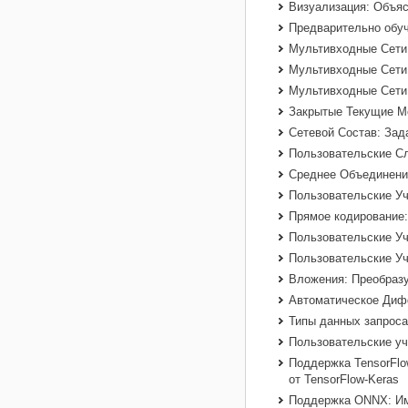
Визуализация: Объя
Предварительно обуч
Мультивходные Сети
Мультивходные Сети:
Мультивходные Сети
Закрытые Текущие М
Сетевой Состав: Зад
Пользовательские Сл
Среднее Объединение
Пользовательские Уч
Прямое кодирование:
Пользовательские Уч
Пользовательские У
Вложения: Преобразу
Автоматическое Диф
Типы данных запроса
Пользовательские уч
Поддержка
TensorFlo
от TensorFlow-Keras
Поддержка
ONNX
: И