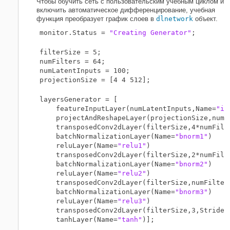
Чтобы обучить сеть с пользовательским учебным циклом и
включить автоматическое дифференцирование, учебная
функция преобразует график слоев в
dlnetwork
объект.
monitor.Status = 
"Creating Generator"
filterSize = 5;

numFilters = 64;

numLatentInputs = 100;

layersGenerator = [

    featureInputLayer(numLatentInputs,Name=
"in
    projectAndReshapeLayer(projectionSize,numL
    transposedConv2dLayer(filterSize,4*numFilt
    batchNormalizationLayer(Name=
"bnorm1"
)

    reluLayer(Name=
"relu1"
)

    transposedConv2dLayer(filterSize,2*numFilt
    batchNormalizationLayer(Name=
"bnorm2"
)

    reluLayer(Name=
"relu2"
)

    transposedConv2dLayer(filterSize,numFilter
    batchNormalizationLayer(Name=
"bnorm3"
)

    reluLayer(Name=
"relu3"
)

    transposedConv2dLayer(filterSize,3,Stride=
    tanhLayer(Name=
"tanh"