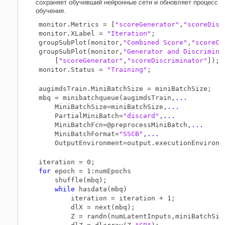
сохраняет обучивший нейронные сети и обновляет процесс
обучения.
monitor.Metrics = [
"scoreGenerator"
,
"scoreDisc
monitor.XLabel = 
"Iteration"
;

groupSubPlot(monitor,
"Combined Score"
,
"scoreCo
groupSubPlot(monitor,
"Generator and Discrimina
    [
"scoreGenerator"
,
"scoreDiscriminator"
]);

monitor.Status = 
"Training"
augimdsTrain.MiniBatchSize = miniBatchSize;

mbq = minibatchqueue(augimdsTrain,
...
    MiniBatchSize=miniBatchSize,
...
    PartialMiniBatch=
"discard"
,
...
    MiniBatchFcn=@preprocessMiniBatch,
...
    MiniBatchFormat=
"SSCB"
,
...
for
 epoch = 1:numEpochs

    shuffle(mbq);

while
 hasdata(mbq)

        iteration = iteration + 1;

        dlX = next(mbq);

        Z = randn(numLatentInputs,miniBatchSiz