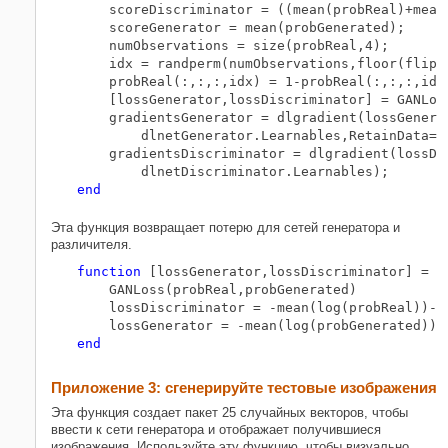
    scoreDiscriminator = ((mean(probReal)+mean(
    scoreGenerator = mean(probGenerated);

    numObservations = size(probReal,4);

    idx = randperm(numObservations,floor(flipFa
    probReal(:,:,:,idx) = 1-probReal(:,:,:,idx)
    [lossGenerator,lossDiscriminator] = GANLoss
    gradientsGenerator = dlgradient(lossGenera
        dlnetGenerator.Learnables,RetainData=tr
    gradientsDiscriminator = dlgradient(lossDi
end
Эта функция возвращает потерю для сетей генератора и
различителя.
function
 [lossGenerator,lossDiscriminator] = 
.
    GANLoss(probReal,probGenerated)

    lossDiscriminator = -mean(log(probReal))-me
end
Приложение 3: сгенерируйте тестовые изображения
Эта функция создает пакет 25 случайных векторов, чтобы
ввести к сети генератора и отображает получившиеся
изображения. Используйте эту функцию, чтобы визуально