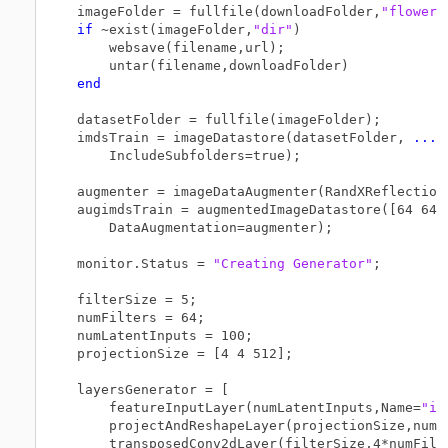
imageFolder = fullfile(downloadFolder,
"flower_
if
 ~exist(imageFolder,
"dir"
)

    websave(filename,url);

end
datasetFolder = fullfile(imageFolder);

imdsTrain = imageDatastore(datasetFolder, 
...
    IncludeSubfolders=true);

augmenter = imageDataAugmenter(RandXReflection=
augimdsTrain = augmentedImageDatastore([64 64]
    DataAugmentation=augmenter);

monitor.Status = 
"Creating Generator"
;

filterSize = 5;

numFilters = 64;

numLatentInputs = 100;

projectionSize = [4 4 512];

layersGenerator = [

    featureInputLayer(numLatentInputs,Name=
"in
    projectAndReshapeLayer(projectionSize,numL
    transposedConv2dLayer(filterSize,4*numFilt