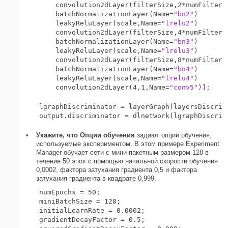
    convolution2dLayer(filterSize,2*numFilters
    batchNormalizationLayer(Name=
"bn2"
)

    leakyReluLayer(scale,Name=
"lrelu2"
)

    convolution2dLayer(filterSize,4*numFilters
    batchNormalizationLayer(Name=
"bn3"
)

    leakyReluLayer(scale,Name=
"lrelu3"
)

    convolution2dLayer(filterSize,8*numFilters
    batchNormalizationLayer(Name=
"bn4"
)

    leakyReluLayer(scale,Name=
"lrelu4"
)

    convolution2dLayer(4,1,Name=
"conv5"
lgraphDiscriminator = layerGraph(layersDiscrimi
Укажите, что Опции обучения
задают опции обучения,
используемые экспериментом. В этом примере Experiment
Manager обучает сети с мини-пакетным размером 128 в
течение 50 эпох с помощью начальной скорости обучения
0,0002, фактора затухания градиента 0,5 и фактора
затухания градиента в квадрате 0,999.
numEpochs = 50;

miniBatchSize = 128;

initialLearnRate = 0.0002;

gradientDecayFactor = 0.5;
