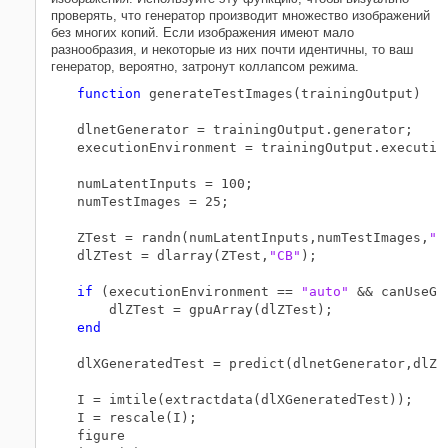
проверять, что генератор производит множество изображений
без многих копий. Если изображения имеют мало
разнообразия, и некоторые из них почти идентичны, то ваш
генератор, вероятно, затронут коллапсом режима.
function
 generateTestImages(trainingOutput)

dlnetGenerator = trainingOutput.generator;

executionEnvironment = trainingOutput.execution
numLatentInputs = 100;

numTestImages = 25;

ZTest = randn(numLatentInputs,numTestImages,
"s
dlZTest = dlarray(ZTest,
"CB"
);

if
 (executionEnvironment == 
"auto"
 && canUseGP
end
dlXGeneratedTest = predict(dlnetGenerator,dlZTe
I = imtile(extractdata(dlXGeneratedTest));

I = rescale(I);

figure
