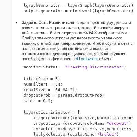
lgraphGenerator = layerGraph(layersGenerator);

Задайте Сеть Различителя
, задает архитектуру для сети
различителя как график слоев, который классифицирует
действительный и сгенерировал 64 64 3 изображениями.
Слой уволенного использует вероятность уволенного,
заданную в таблице гиперпараметра. Чтобы обучить сеть с
пользовательским учебным циклом и включить
автоматическое дифференцирование, учебная функция
преобразует график слоев в
dlnetwork
объект.
monitor.Status = 
"Creating Discriminator"
filterSize = 5;

numFilters = 64;

inputSize = [64 64 3];

dropoutProb = params.dropoutProb;

layersDiscriminator = [

    imageInputLayer(inputSize,Normalization=
"n
    dropoutLayer(dropoutProb,Name=
"dropout"
)

    convolution2dLayer(filterSize,numFilters,S
    leakyReluLayer(scale,Name=
"lrelu1"
)
