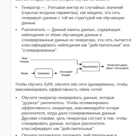
Оцените результаты
Повторно выполните эксперимент
Генератор —, Учитывая вектор из случайных значений
(скрытые входные параметры), как введено, эта сеть
Закройте эксперимент
генерирует данные с той же структурой как обучающие
Приложение 1: учебная функция
данные.
Приложение 2: пользовательские
Различитель — Данный пакеты данных, содержащих
учебные функции помощника
наблюдения от обоих обучающие данные и
Приложение 3: сгенерируйте
сгенерированные данные из генератора, эта сеть пытается
тестовые изображения
классифицировать наблюдения как "действительные" или
"сгенерированные".
Смотрите также
Похожие темы
Чтобы обучить GAN, обучите обе сети одновременно, чтобы
максимизировать эффективность обеих сетей:
Обучите генератор генерировать данные, которые
"дурачат" различитель. Чтобы оптимизировать
эффективность генератора, максимизируйте потерю
различителя, когда дали сгенерированные данные.
Другими словами, цель генератора состоит в том, чтобы
сгенерировать данные, которые различитель
классифицирует как "действительные".
Обучите различитель различать действительные и