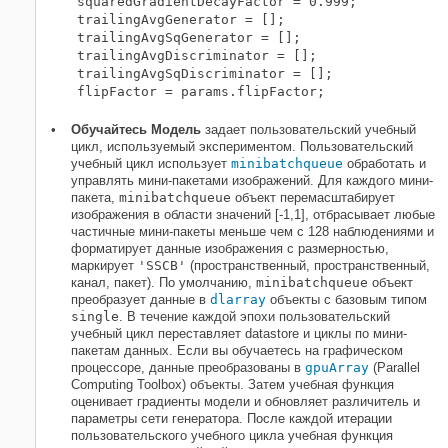
squaredGradientDecayFactor = 0.999;

trailingAvgGenerator = [];

trailingAvgSqGenerator = [];

trailingAvgDiscriminator = [];

trailingAvgSqDiscriminator = [];

Обучайтесь Модель
задает пользовательский учебный
цикл, используемый экспериментом. Пользовательский
учебный цикл использует
minibatchqueue
обработать и
управлять мини-пакетами изображений. Для каждого мини-
пакета,
minibatchqueue
объект перемасштабирует
изображения в области значений [-1,1], отбрасывает любые
частичные мини-пакеты меньше чем с 128 наблюдениями и
форматирует данные изображения с размерностью,
маркирует
'SSCB'
(пространственный, пространственный,
канал, пакет). По умолчанию,
minibatchqueue
объект
преобразует данные в
dlarray
объекты с базовым типом
single
. В течение каждой эпохи пользовательский
учебный цикл переставляет datastore и циклы по мини-
пакетам данных. Если вы обучаетесь на графическом
процессоре, данные преобразованы в
gpuArray
(Parallel
Computing Toolbox)
объекты. Затем учебная функция
оценивает градиенты модели и обновляет различитель и
параметры сети генератора. После каждой итерации
пользовательского учебного цикла учебная функция