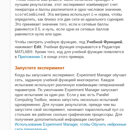
лучшим результатам, этот эксперимент комбинирует счет
генератора и баллы различителя в одно числовое значение,
scoreCombined
. Эта метрика использует
L-
∞ норма, чтобы
определить, как близко эти две сети из идеального сценария.
Это принимает значение того, если и сетевые баллы
равняются 0.5, и нуль, если одни из сетевых баллов
равняются нулю или один.
Чтобы смотреть учебную функцию, под
Учебной Функцией
,
нажимают
Edit
. Учебная функция открывается в Редакторе
MATLAB®. Кроме того, код для учебной функции появляется
в
Приложении 1
в конце этого примера.
Запустите эксперимент
Когда вы запускаете эксперимент, Experiment Manager обучает
сеть, заданную учебной функцией многократно. Каждое
испытание использует различную комбинацию гиперзначений
параметров. По умолчанию Experiment Manager запускает
одно испытание за один раз. Если у вас есть Parallel
Computing Toolbox, можно запустить несколько испытаний
одновременно. Для лучших результатов, прежде чем вы
запустите свой эксперимент, начинают параллельный пул со
стольких же рабочих сколько графические процессоры. Для
получения дополнительной информации смотрите
Использование Experiment Manager, чтобы Обучить нейронные
сети параллельно
.