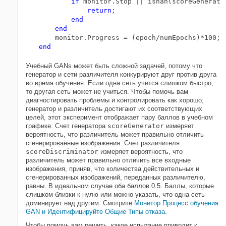
if
 monitor.Stop || isnan(scoreGenerato
return
;

end
end
end
Учебный GANs может быть сложной задачей, потому что
генератор и сети различителя конкурируют друг против друга
во время обучения. Если одна сеть учится слишком быстро,
то другая сеть может не учиться. Чтобы помочь вам
диагностировать проблемы и контролировать как хорошо,
генератор и различитель достигают их соответствующих
целей, этот эксперимент отображает пару баллов в учебном
графике. Счет генератора
scoreGenerator
измеряет
вероятность, что различитель может правильно отличить
сгенерированные изображения. Счет различителя
scoreDiscriminator
измеряет вероятность, что
различитель может правильно отличить все входные
изображения, приняв, что количества действительных и
сгенерированных изображений, переданных различителю,
равны. В идеальном случае оба баллов 0.5. Баллы, которые
слишком близки к нулю или можно указать, что одна сеть
доминирует над другим. Смотрите
Монитор Процесс обучения
GAN и Идентифицируйте Общие Типы отказа
.
Чтобы помочь вам решить, какое испытание приводит к