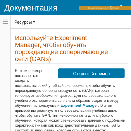
Документация
Переключатель
Ресурсы
навигационного
меню
вне
Домашняя страница документации
холста
Используйте Experiment
переключатель
Manager, чтобы обучить
Deep Learning Toolbox
навигационного
меню
порождающие соперничающие
Настройка и визуализация глубокого
вне
обучения
сети (GANs)
холста
Приложение Experiment Manager
В этом примере
Deep Learning Toolbox
Открытый пример
показано, как
Настройка и визуализация глубокого
создать
обучения
пользовательский учебный эксперимент, чтобы обучить
порождающую соперничающую сеть (GAN), которая
Используйте Experiment Manager,
генерирует изображения цветов. Для пользовательского
чтобы обучить порождающие
учебного эксперимента вы явным образом задаете метод
соперничающие сети (GANs)
обучения, используемый
Experiment Manager
. В этом
примере вы реализуете пользовательский учебный цикл,
НА ЭТОЙ СТРАНИЦЕ
чтобы обучить GAN, тип нейронной сети для глубокого
Открытый эксперимент
обучения, которая может сгенерировать данные с подобными
Запустите эксперимент
характеристиками как вход действительные данные. ГАНЬ
состоит из двух сетей, которые обучаются вместе: