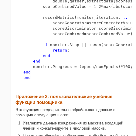
            double(gather(extractdata(scoreDisc
        scoreCombinedValue = 1-2*max(abs(score
        recordMetrics(monitor,iteration, 
...
            scoreGenerator=scoreGeneratorValue
            scoreDiscriminator=scoreDiscrimina
            scoreCombined=scoreCombinedValue);

if
 monitor.Stop || isnan(scoreGenerato
return
;

end
end
end
end
Приложение 2: пользовательские учебные
функции помощника
Эта функция предварительно обрабатывает данные с
помощью следующих шагов:
Извлеките данные изображения из массива входящей
ячейки и конкатенируйте в числовой массив.
Перемасштабируйте изображения, чтобы быть в области