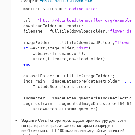
смотрите
Наборы Данных изображения
.
monitor.Status = 
"Loading Data"
url = 
"http://download.tensorflow.org/example_
downloadFolder = tempdir;

filename = fullfile(downloadFolder,
"flower_dat
imageFolder = fullfile(downloadFolder,
"flower_
if
 ~exist(imageFolder,
"dir"
)

    websave(filename,url);

end
datasetFolder = fullfile(imageFolder);

imdsTrain = imageDatastore(datasetFolder, 
...
augmenter = imageDataAugmenter(RandXReflection=
augimdsTrain = augmentedImageDatastore([64 64]
Задайте Сеть Генератора
, задает архитектуру для сети
генератора как график слоев, который генерирует
изображения от 1 1 100 массивами случайных значений.