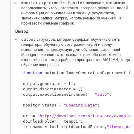
monitor
experiments.Monitor
возразите, что можно
использовать, чтобы отследить прогресс обучения, полей
информации об обновлении в таблице результатов,
значениях записи метрик, используемых обучением, и
произвести учебные графики.
Вывод
output
структура, которая содержит обученную сеть
генератора, обученную сеть различителя и среду
выполнения, используемую для обучения. Experiment
Manager сохраняет этот выход, таким образом, можно
экспортировать его в рабочее пространство MATLAB, когда
обучение завершено.
function
 output = ImageGenerationExperiment_tra
output.generator = [];

output.discriminator = [];

output.executionEnvironment = 
"auto"
;

monitor.Status = 
"Loading Data"
;

url = 
"http://download.tensorflow.org/example_
downloadFolder = tempdir;

filename = fullfile(downloadFolder,
"flower_dat