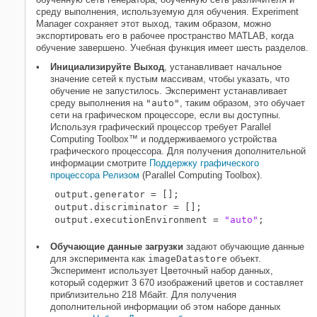
среду выполнения, используемую для обучения. Experiment
Manager сохраняет этот выход, таким образом, можно
экспортировать его в рабочее пространство MATLAB, когда
обучение завершено. Учебная функция имеет шесть разделов.
Инициализируйте Выход
, устанавливает начальное
значение сетей к пустым массивам, чтобы указать, что
обучение не запустилось. Эксперимент устанавливает
среду выполнения на
"auto"
, таким образом, это обучает
сети на графическом процессоре, если вы доступны.
Используя графический процессор требует Parallel
Computing Toolbox™ и поддерживаемого устройства
графического процессора. Для получения дополнительной
информации смотрите
Поддержку графического
процессора Релизом
(Parallel Computing Toolbox)
.
output.generator = [];

output.discriminator = [];

output.executionEnvironment = 
"auto"
Обучающие данные загрузки
задают обучающие данные
для эксперимента как
imageDatastore
объект.
Эксперимент использует Цветочный набор данных,
который содержит 3 670 изображений цветов и составляет
приблизительно 218 Мбайт. Для получения
дополнительной информации об этом наборе данных