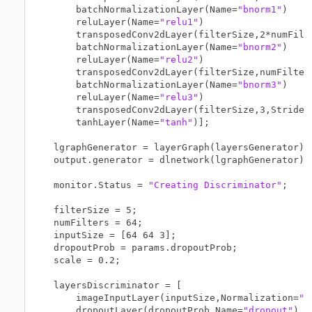
    batchNormalizationLayer(Name=
"bnorm1"
)

    reluLayer(Name=
"relu1"
)

    transposedConv2dLayer(filterSize,2*numFilt
    batchNormalizationLayer(Name=
"bnorm2"
)

    reluLayer(Name=
"relu2"
)

    transposedConv2dLayer(filterSize,numFilter
    batchNormalizationLayer(Name=
"bnorm3"
)

    reluLayer(Name=
"relu3"
)

    transposedConv2dLayer(filterSize,3,Stride=
    tanhLayer(Name=
"tanh"
)];

lgraphGenerator = layerGraph(layersGenerator);

output.generator = dlnetwork(lgraphGenerator);

monitor.Status = 
"Creating Discriminator"
;

filterSize = 5;

numFilters = 64;

inputSize = [64 64 3];

dropoutProb = params.dropoutProb;

scale = 0.2;

layersDiscriminator = [

    imageInputLayer(inputSize,Normalization=
"n
    dropoutLayer(dropoutProb,Name=
"dropout"
)
