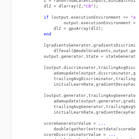
        Z = randn(numLatentInputs,miniBatchSiz
        dlZ = dlarray(Z,
"CB"
);

if
 (output.executionEnvironment == 
"au
                output.executionEnvironment ==
            dlZ = gpuArray(dlZ);

end
        [gradientsGenerator,gradientsDiscrimin
            dlfeval(@modelGradients,output.gen
        output.generator.State = stateGenerator
        [output.discriminator,trailingAvgDiscr
            adamupdate(output.discriminator,gr
            trailingAvgDiscriminator,trailingA
            initialLearnRate,gradientDecayFact
        [output.generator,trailingAvgGenerator
            adamupdate(output.generator,gradie
            trailingAvgGenerator,trailingAvgSq
            initialLearnRate,gradientDecayFact
        scoreGeneratorValue = 
...
            double(gather(extractdata(scoreGene
        scoreDiscriminatorValue = 
...