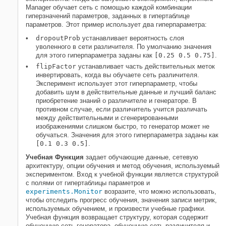
Manager обучает сеть с помощью каждой комбинации
гиперзначений параметров, заданных в гипертаблице
параметров. Этот пример использует два гиперпараметра:
dropoutProb
устанавливает вероятность слоя
уволенного в сети различителя. По умолчанию значения
для этого гиперпараметра заданы как
[0.25 0.5 0.75]
.
flipFactor
устанавливает часть действительных меток
инвертировать, когда вы обучаете сеть различителя.
Эксперимент использует этот гиперпараметр, чтобы
добавить шум в действительные данные и лучший баланс
приобретение знаний о различителе и генераторе. В
противном случае, если различитель учится различать
между действительными и сгенерированными
изображениями слишком быстро, то генератор может не
обучаться. Значения для этого гиперпараметра заданы как
[0.1 0.3 0.5]
.
Учебная Функция
задает обучающие данные, сетевую
архитектуру, опции обучения и метод обучения, используемый
экспериментом. Вход к учебной функции является структурой
с полями от гипертаблицы параметров и
experiments.Monitor
возразите, что можно использовать,
чтобы отследить прогресс обучения, значения записи метрик,
используемых обучением, и произвести учебные графики.
Учебная функция возвращает структуру, которая содержит
обученную сеть генератора, обученную сеть различителя и