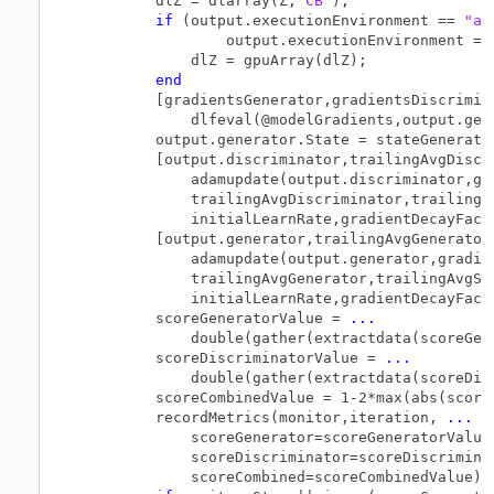
        dlZ = dlarray(Z,
"CB"
);

if
 (output.executionEnvironment == 
"au
                output.executionEnvironment ==
            dlZ = gpuArray(dlZ);

end
        [gradientsGenerator,gradientsDiscrimin
            dlfeval(@modelGradients,output.gen
        output.generator.State = stateGenerator
        [output.discriminator,trailingAvgDiscr
            adamupdate(output.discriminator,gr
            trailingAvgDiscriminator,trailingA
            initialLearnRate,gradientDecayFact
        [output.generator,trailingAvgGenerator
            adamupdate(output.generator,gradie
            trailingAvgGenerator,trailingAvgSq
            initialLearnRate,gradientDecayFact
        scoreGeneratorValue = 
...
            double(gather(extractdata(scoreGene
        scoreDiscriminatorValue = 
...
            double(gather(extractdata(scoreDisc
        scoreCombinedValue = 1-2*max(abs(score
        recordMetrics(monitor,iteration, 
...
            scoreGenerator=scoreGeneratorValue
            scoreDiscriminator=scoreDiscrimina
            scoreCombined=scoreCombinedValue);
