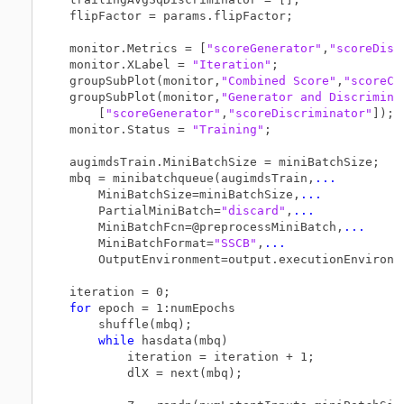
flipFactor = params.flipFactor;

monitor.Metrics = [
"scoreGenerator"
,
"scoreDisc
monitor.XLabel = 
"Iteration"
;

groupSubPlot(monitor,
"Combined Score"
,
"scoreCo
groupSubPlot(monitor,
"Generator and Discrimina
    [
"scoreGenerator"
,
"scoreDiscriminator"
]);

monitor.Status = 
"Training"
;

augimdsTrain.MiniBatchSize = miniBatchSize;

mbq = minibatchqueue(augimdsTrain,
...
    MiniBatchSize=miniBatchSize,
...
    PartialMiniBatch=
"discard"
,
...
    MiniBatchFcn=@preprocessMiniBatch,
...
    MiniBatchFormat=
"SSCB"
,
...
    OutputEnvironment=output.executionEnvironme
for
 epoch = 1:numEpochs

    shuffle(mbq);

while
 hasdata(mbq)

        iteration = iteration + 1;

        dlX = next(mbq);
