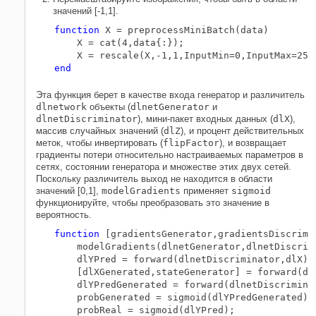
значений [-1,1].
function
 X = preprocessMiniBatch(data)

    X = cat(4,data{:});

end
Эта функция берет в качестве входа генератор и различитель
dlnetwork
объекты (
dlnetGenerator
и
dlnetDiscriminator
), мини-пакет входных данных (
dlX
),
массив случайных значений (
dlZ
), и процент действительных
меток, чтобы инвертировать (
flipFactor
), и возвращает
градиенты потери относительно настраиваемых параметров в
сетях, состоянии генератора и множестве этих двух сетей.
Поскольку различитель выход не находится в области
значений [0,1],
modelGradients
применяет
sigmoid
функционируйте, чтобы преобразовать это значение в
вероятность.
function
 [gradientsGenerator,gradientsDiscrimi
    modelGradients(dlnetGenerator,dlnetDiscrimi
    dlYPred = forward(dlnetDiscriminator,dlX);

    [dlXGenerated,stateGenerator] = forward(dln
    dlYPredGenerated = forward(dlnetDiscriminat
    probGenerated = sigmoid(dlYPredGenerated);

    probReal = sigmoid(dlYPred);
