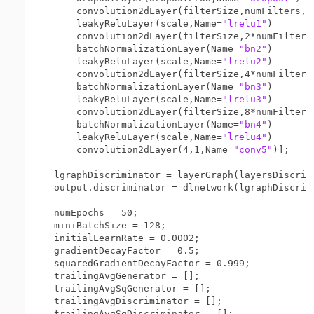
    convolution2dLayer(filterSize,numFilters,S
    leakyReluLayer(scale,Name=
"lrelu1"
)

    convolution2dLayer(filterSize,2*numFilters
    batchNormalizationLayer(Name=
"bn2"
)

    leakyReluLayer(scale,Name=
"lrelu2"
)

    convolution2dLayer(filterSize,4*numFilters
    batchNormalizationLayer(Name=
"bn3"
)

    leakyReluLayer(scale,Name=
"lrelu3"
)

    convolution2dLayer(filterSize,8*numFilters
    batchNormalizationLayer(Name=
"bn4"
)

    leakyReluLayer(scale,Name=
"lrelu4"
)

    convolution2dLayer(4,1,Name=
"conv5"
)];

lgraphDiscriminator = layerGraph(layersDiscrimi
output.discriminator = dlnetwork(lgraphDiscrimi
numEpochs = 50;

miniBatchSize = 128;

initialLearnRate = 0.0002;

gradientDecayFactor = 0.5;

squaredGradientDecayFactor = 0.999;

trailingAvgGenerator = [];

trailingAvgSqGenerator = [];

trailingAvgDiscriminator = [];

trailingAvgSqDiscriminator = [];
