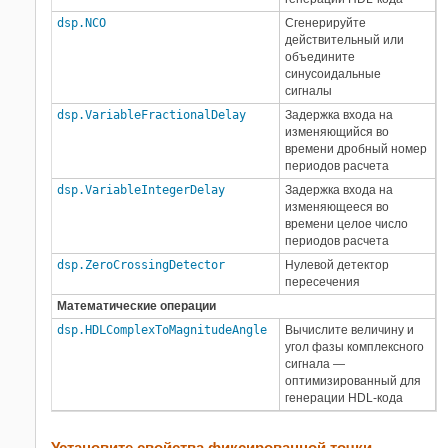
dsp.NCO
Сгенерируйте
действительный или
объедините
синусоидальные
сигналы
dsp.VariableFractionalDelay
Задержка входа на
изменяющийся во
времени дробный номер
периодов расчета
dsp.VariableIntegerDelay
Задержка входа на
изменяющееся во
времени целое число
периодов расчета
dsp.ZeroCrossingDetector
Нулевой детектор
пересечения
Математические операции
dsp.HDLComplexToMagnitudeAngle
Вычислите величину и
угол фазы комплексного
сигнала —
оптимизированный для
генерации HDL-кода
Установите свойства фиксированной точки