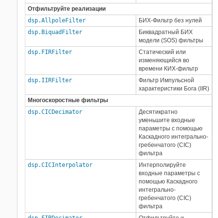
Отфильтруйте реализации
dsp.AllpoleFilter
БИХ-Фильтр без нулей
dsp.BiquadFilter
Биквадратный БИХ
модели (SOS) фильтры
dsp.FIRFilter
Статический или
изменяющийся во
времени КИХ-фильтр
dsp.IIRFilter
Фильтр Импульсной
характеристики Бога (IIR)
Многоскоростные фильтры
dsp.CICDecimator
Десятикратно
уменьшите входные
параметры с помощью
Каскадного интегрально-
гребенчатого (CIC)
фильтра
dsp.CICInterpolator
Интерполируйте
входные параметры с
помощью Каскадного
интегрально-
гребенчатого (CIC)
фильтра