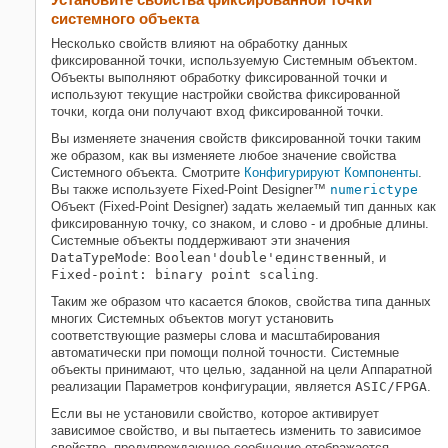
системного объекта
Несколько свойств влияют на обработку данных
фиксированной точки, используемую Системным объектом.
Объекты выполняют обработку фиксированной точки и
используют текущие настройки свойства фиксированной
точки, когда они получают вход фиксированной точки.
Вы изменяете значения свойств фиксированной точки таким
же образом, как вы изменяете любое значение свойства
Системного объекта. Смотрите
Конфигурируют Компоненты
.
Вы также используете Fixed-Point Designer™
numerictype
Объект
(Fixed-Point Designer)
задать желаемый тип данных как
фиксированную точку, со знаком, и слово - и дробные длины.
Системные объекты поддерживают эти значения
DataTypeMode
:
Boolean
'double'
единственный
, и
Fixed-point: binary point scaling
.
Таким же образом что касается блоков, свойства типа данных
многих Системных объектов могут установить
соответствующие размеры слова и масштабирования
автоматически при помощи полной точности. Системные
объекты принимают, что целью, заданной на цели Аппаратной
реализации Параметров конфигурации, является
ASIC/FPGA
.
Если вы не установили свойство, которое активирует
зависимое свойство, и вы пытаетесь изменить то зависимое
свойство, предупреждающее сообщение отображается.