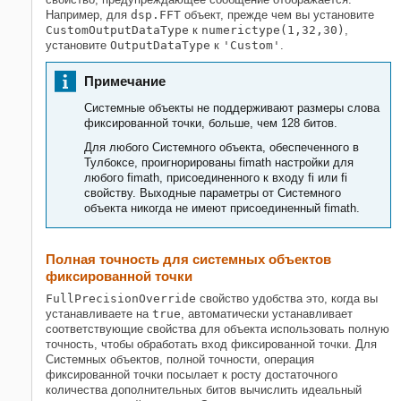
Например, для
dsp.FFT
объект, прежде чем вы установите
CustomOutputDataType
к
numerictype(1,32,30)
,
установите
OutputDataType
к
'Custom'
.
Примечание
Системные объекты не поддерживают размеры слова
фиксированной точки, больше, чем 128 битов.
Для любого Системного объекта, обеспеченного в
Тулбоксе, проигнорированы fimath настройки для
любого fimath, присоединенного к входу fi или fi
свойству. Выходные параметры от Системного
объекта никогда не имеют присоединенный fimath.
Полная точность для системных объектов
фиксированной точки
FullPrecisionOverride
свойство удобства это, когда вы
устанавливаете на
true
, автоматически устанавливает
соответствующие свойства для объекта использовать полную
точность, чтобы обработать вход фиксированной точки. Для
Системных объектов, полной точности, операция
фиксированной точки посылает к росту достаточного
количества дополнительных битов вычислить идеальный