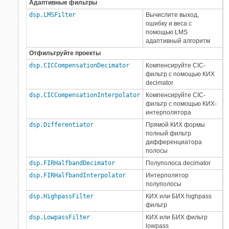
Адаптивные фильтры
dsp.LMSFilter
Вычислите выход,
ошибку и веса с
помощью LMS
адаптивный алгоритм
Отфильтруйте проекты
dsp.CICCompensationDecimator
Компенсируйте CIC-
фильтр с помощью КИХ
decimator
dsp.CICCompensationInterpolator
Компенсируйте CIC-
фильтр с помощью КИХ-
интерполятора
dsp.Differentiator
Прямой КИХ формы
полный фильтр
дифференциатора
полосы
dsp.FIRHalfbandDecimator
Полуполоса decimator
dsp.FIRHalfbandInterpolator
Интерполятор
полуполосы
dsp.HighpassFilter
КИХ или БИХ highpass
фильтр
dsp.LowpassFilter
КИХ или БИХ фильтр
lowpass