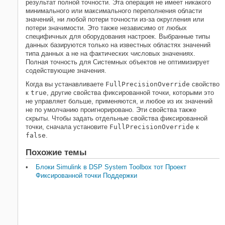
результат полной точности. Эта операция не имеет никакого
минимального или максимального переполнения области
значений, ни любой потери точности из-за округления или
потери значимости. Это также независимо от любых
специфичных для оборудования настроек. Выбранные типы
данных базируются только на известных областях значений
типа данных а не на фактических числовых значениях.
Полная точность для Системных объектов не оптимизирует
содействующие значения.
Когда вы устанавливаете
FullPrecisionOverride
свойство
к
true
, другие свойства фиксированной точки, которыми это
не управляет больше, применяются, и любое из их значений
не по умолчанию проигнорировано. Эти свойства также
скрыты. Чтобы задать отдельные свойства фиксированной
точки, сначала установите
FullPrecisionOverride
к
false
.
Похожие темы
Блоки Simulink в DSP System Toolbox тот Проект
Фиксированной точки Поддержки