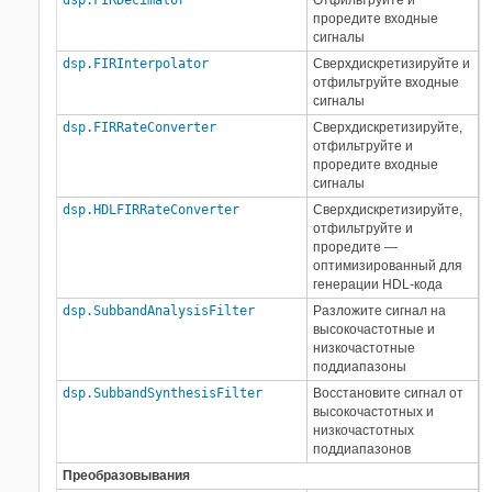
dsp.FIRDecimator
Отфильтруйте и
проредите входные
сигналы
dsp.FIRInterpolator
Сверхдискретизируйте и
отфильтруйте входные
сигналы
dsp.FIRRateConverter
Сверхдискретизируйте,
отфильтруйте и
проредите входные
сигналы
dsp.HDLFIRRateConverter
Сверхдискретизируйте,
отфильтруйте и
проредите —
оптимизированный для
генерации HDL-кода
dsp.SubbandAnalysisFilter
Разложите сигнал на
высокочастотные и
низкочастотные
поддиапазоны
dsp.SubbandSynthesisFilter
Восстановите сигнал от
высокочастотных и
низкочастотных
поддиапазонов
Преобразовывания