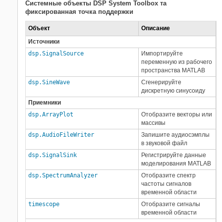
Системные объекты
DSP System Toolbox
та
фиксированная точка поддержки
Объект
Описание
Источники
dsp.SignalSource
Импортируйте
переменную из рабочего
пространства MATLAB
dsp.SineWave
Сгенерируйте
дискретную синусоиду
Приемники
dsp.ArrayPlot
Отобразите векторы или
массивы
dsp.AudioFileWriter
Запишите аудиосэмплы
в звуковой файл
dsp.SignalSink
Регистрируйте данные
моделирования MATLAB
dsp.SpectrumAnalyzer
Отобразите спектр
частоты сигналов
временной области
timescope
Отобразите сигналы
временной области