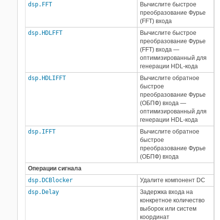
dsp.FFT
Вычислите быстрое
преобразование Фурье
(FFT) входа
dsp.HDLFFT
Вычислите быстрое
преобразование Фурье
(FFT) входа —
оптимизированный для
генерации HDL-кода
dsp.HDLIFFT
Вычислите обратное
быстрое
преобразование Фурье
(ОБПФ) входа —
оптимизированный для
генерации HDL-кода
dsp.IFFT
Вычислите обратное
быстрое
преобразование Фурье
(ОБПФ) входа
Операции сигнала
dsp.DCBlocker
Удалите компонент DC
dsp.Delay
Задержка входа на
конкретное количество
выборок или систем
координат