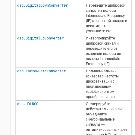
dsp.DigitalDownConverter
Переведите цифровой
сигнал из полосы
Intermediate Frequency
(IF) к основной полосе и
десятикратно
уменьшите его
dsp.DigitalUpConverter
Интерполируйте
цифровой сигнал и
переведите его от
основной полосы до
полосы Intermediate
Frequency (IF)
dsp.FarrowRateConverter
Полиномиальный
конвертер частоты
дискретизации с
произвольным
коэффициентом
преобразования
dsp.HDLNCO
Сгенерируйте
действительный или
объедините
синусоидальные
сигналы —
оптимизированный для
генерации HDL-кода